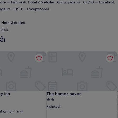
lore
— Rishikesh. Hôtel 2.5 étoiles. Avis voyageurs : 8,8/10 — Excellent.
yageurs : 10/10 — Exceptionnel.
Hôtel 3 étoiles.
oiles.
sh
 Explore
y inn
The homez haven
 Explore
y inn
The homez haven
ty inn
The homez haven
t
Hébergement
2.0 étoiles
Rishikesh
tionnel
(1 avis)