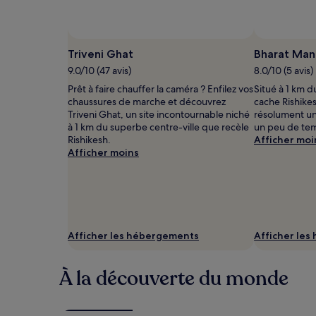
pour
2 adultes.
Les
prix
Triveni Ghat
Bharat Man
et
9.0/10 (47 avis)
8.0/10 (5 avis)
la
disponibilité
Prêt à faire chauffer la caméra ? Enfilez vos
Situé à 1 km d
sont
chaussures de marche et découvrez
cache Rishike
susceptibles
Triveni Ghat, un site incontournable niché
résolument une
de
à 1 km du superbe centre-ville que recèle
un peu de te
changer.
Rishikesh.
Afficher moi
Des
Afficher moins
conditions
supplémentaires
peuvent
s’appliquer.
Afficher les hébergements
Afficher le
À la découverte du monde