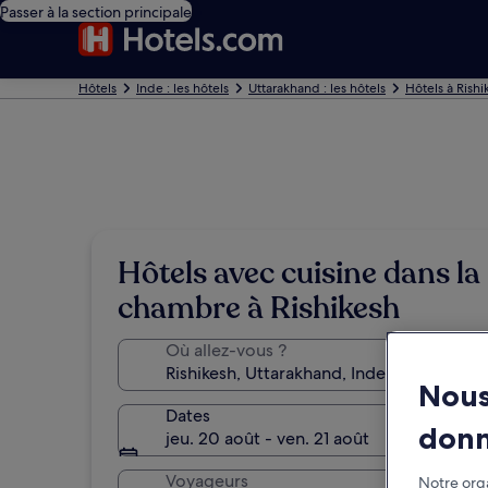
Passer à la section principale
Hôtels
Inde : les hôtels
Uttarakhand : les hôtels
Hôtels à Rishi
Hôtels avec cuisine dans la
chambre à Rishikesh
Où allez-vous ?
Nous
Dates
don
jeu. 20 août - ven. 21 août
Voyageurs
Notre orga