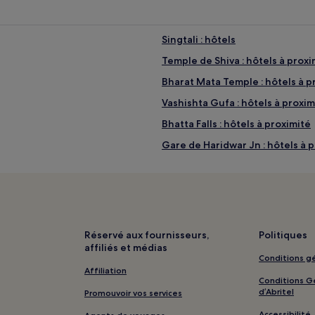
Singtali : hôtels
Temple de Shiva : hôtels à proxi
Bharat Mata Temple : hôtels à p
Vashishta Gufa : hôtels à proxim
Bhatta Falls : hôtels à proximité
Gare de Haridwar Jn : hôtels à 
Temple hindou Shantikunj : hôte
Tapovan : hôtels Hôtels avec pe
Tapovan : hôtels Hôtels pas che
Taliyal Gaon : hôtels
Réservé aux fournisseurs,
Politiques
affiliés et médias
Kanatal : hôtels Hôtels pas cher
Conditions gé
Kanatal : hôtels 3 étoiles
Affiliation
Conditions Gé
Dehra Dun : Complexes hôtelier
d’Abritel
Promouvoir vos services
Dehra Dun : hôtels 3 étoiles
Accessibilité