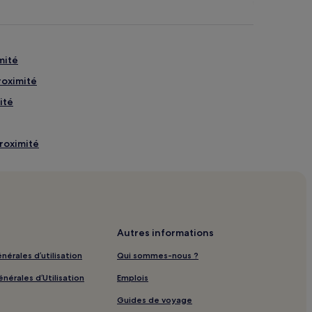
mité
roximité
ité
proximité
ls à proximité
tit-déjeuner gratuit
rs
Autres informations
s
nérales d’utilisation
Qui sommes-nous ?
nérales d’Utilisation
Emplois
s
Guides de voyage