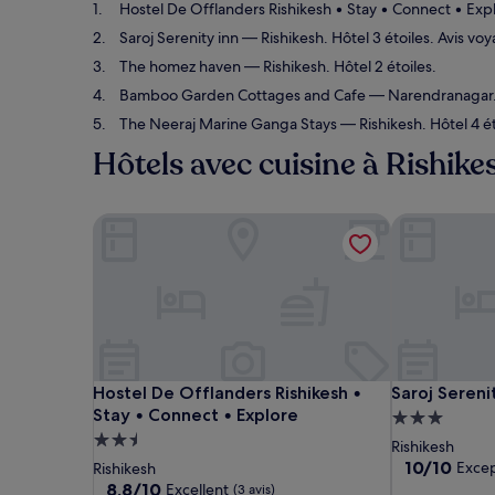
Hostel De Offlanders Rishikesh • Stay • Connect • Exp
Saroj Serenity inn
— Rishikesh. Hôtel 3 étoiles. Avis vo
The homez haven
— Rishikesh. Hôtel 2 étoiles.
Bamboo Garden Cottages and Cafe
— Narendranagar. 
The Neeraj Marine Ganga Stays
— Rishikesh. Hôtel 4 ét
Hôtels avec cuisine à Rishike
Hostel De Offlanders Rishikesh • Stay • Connect •
Saroj Serenit
Hostel De Offlanders Rishikesh • Stay • Connect •
Saroj Serenit
Hostel De Offlanders Rishikesh •
Saroj Sereni
Stay • Connect • Explore
Hébergemen
Hébergement
3.0 étoiles
Rishikesh
2.5 étoiles
10.0
10/10
Excep
Rishikesh
sur
8.8
8,8/10
Excellent
(3 avis)