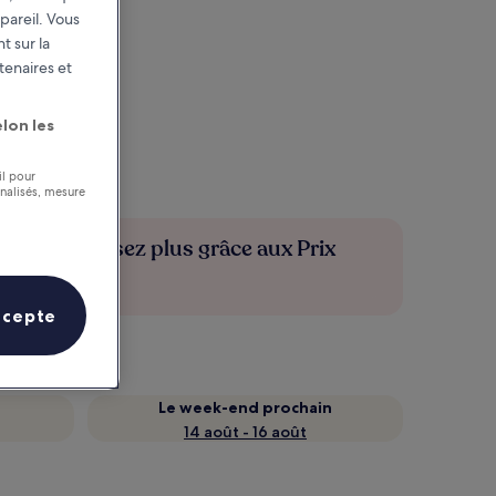
pareil. Vous
t sur la
tenaires et
lon les
il pour
nnalisés, mesure
Économisez plus grâce aux Prix
membres
ccepte
Le week-end prochain
14 août - 16 août