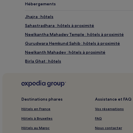
Hébergements
Jhajra : hôtels
Sahastradhara : hôtels à proximité
Neelkantha Mahadev Temple : hôtels à proximité
Gurudwara Hemkund Sahib : hôtels à proximité
Neelkanth Mahadev : hôtels à proximité
Birla Ghat : hôtels
Atali : hôtels
Chamiyala : hôtels
Tapovan : Auberges de jeunesse
Sakalana Range : hôtels Hôtels avec parking
Destinations phares
Assistance et FAQ
Tehri Range : hôtels 2 étoiles
Hôtels en France
Vos réservations
Kanatal : hôtels 2 étoiles
Hôtels à Bruxelles
FAQ
Kanatal : hôtels Hôtels d’affaires
Hôtels au Maroc
Nous contacter
Dehra Dun : Maison d’hôtes