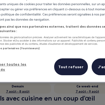
fiants uniques de cookies pour traiter les données personnelles, sur un ap
cepter ou gérer vos préférences en cliquant ci-dessous ou à tout momen
 politique de confidentialité. Ces préférences seront signalées à nos par
ont pas les données de navigation.
pes ainsi que nos partenaires externes, traitent des données se
 suivantes :
 données de géolocalisation précises. Analyser activement les caractéristiques de l’appare
tion. Stocker et/ou accéder à des informations sur un appareil. Publicités et contenu perso
ce des publicités et du contenu, études d’audience et développement de services.
os partenaires (fournisseurs)
as
Gagnez des récompenses pour
chaque nuit séjournée
her toutes les
Tout refuser
J'a
tés
Demain
Ce week-end
7 août - 8 août
7 août - 9 août
els avec cuisine en un coup d’œil