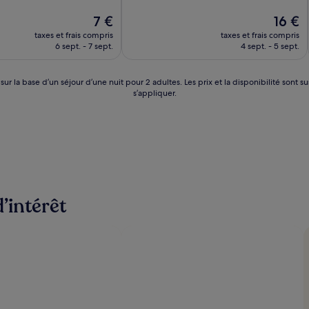
,
Le
Le
7 €
16 €
nouveau
nouvea
taxes et frais compris
taxes et frais compris
prix
prix
6 sept. - 7 sept.
4 sept. - 5 sept.
est
est
de
de
7 €
16 €
 sur la base d’un séjour d’une nuit pour 2 adultes. Les prix et la disponibilité so
s’appliquer.
d’intérêt