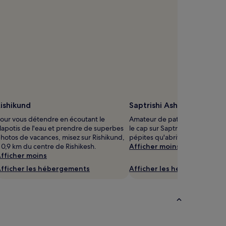
ishikund
Saptrishi Ashram
our vous détendre en écoutant le
Amateur de patrimoine religie
lapotis de l'eau et prendre de superbes
le cap sur Saptrishi Ashram, l'
hotos de vacances, misez sur Rishikund,
pépites qu'abrite Haripur Kala
 0,9 km du centre de Rishikesh.
Afficher moins
fficher moins
fficher les hébergements
Afficher les hébergements