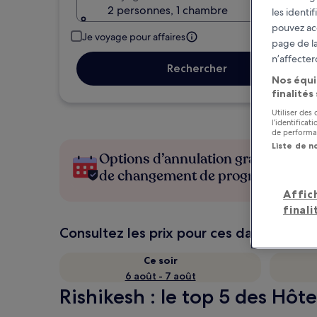
2 personnes, 1 chambre
les identi
pouvez ac
Je voyage pour affaires
page de la
n’affecter
Rechercher
Nos équi
finalités
Utiliser des
l’identifica
de performan
Liste de n
Options d’annulation gratuite en c
de changement de programme
Affic
finali
Consultez les prix pour ces dates
Ce soir
6 août - 7 août
Rishikesh : le top 5 des Hôt