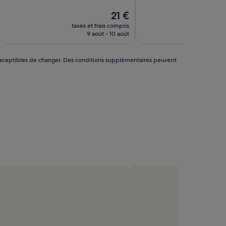
Le
21 €
u
nouveau
taxes et frais compris
taxes 
prix
9 août - 10 août
est
de
21 €
nt susceptibles de changer. Des conditions supplémentaires peuvent