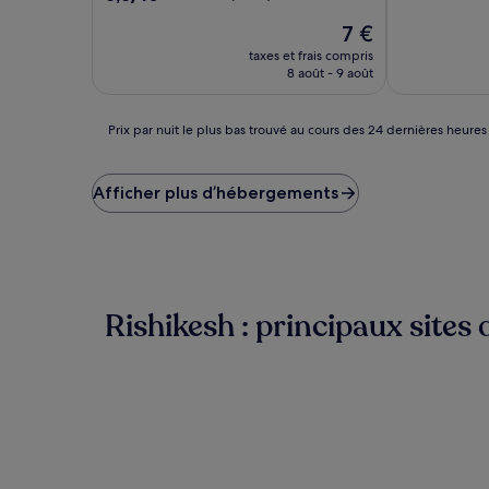
10,
sur
Le
Exceptionnel
7 €
10,
nouveau
(1 avis)
Excellent,
taxes et frais compris
prix
(3 avis)
8 août - 9 août
est
de
7 €
Prix
Prix par nuit le plus bas trouvé au cours des 24 dernières heures
par
nuit
le
Afficher plus d’hébergements
plus
bas
trouvé
au
cours
des
Rishikesh : principaux sites 
24 dernières
heures
sur
la
base
d’un
séjour
d’une
nuit