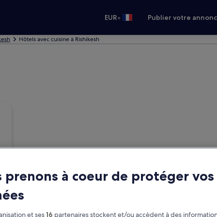
•
EUR
Publier votre annon
kesh
Hôtels avec cuisine à Rishikesh
 prenons à coeur de protéger vos
nées
nisation et ses
16
partenaires stockent et/ou accèdent à des information