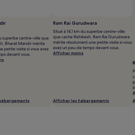
dir
Ram Rai Gurudwara
Situé à 14,1 km du superbe centre-ville
que cache Rishikesh, Ram Rai Gurudwara
u superbe centre-ville que
mérite résolument une petite visite si vous
sh, Bharat Mandir mérite
avez un peu de temps devant vous.
 petite visite si vous avez
Afficher moins
mps devant vous.
ns
R
P
c
p
à
A
s hébergements
Afficher les hébergements
A