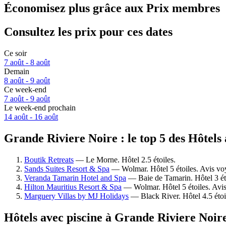
Économisez plus grâce aux Prix membres
Consultez les prix pour ces dates
Ce soir
7 août - 8 août
Demain
8 août - 9 août
Ce week-end
7 août - 9 août
Le week-end prochain
14 août - 16 août
Grande Riviere Noire : le top 5 des Hôtels 
Boutik Retreats
— Le Morne. Hôtel 2.5 étoiles.
Sands Suites Resort & Spa
— Wolmar. Hôtel 5 étoiles. Avis vo
Veranda Tamarin Hotel and Spa
— Baie de Tamarin. Hôtel 3 éto
Hilton Mauritius Resort & Spa
— Wolmar. Hôtel 5 étoiles. Avis
Marguery Villas by MJ Holidays
— Black River. Hôtel 4.5 étoi
Hôtels avec piscine à Grande Riviere Noir