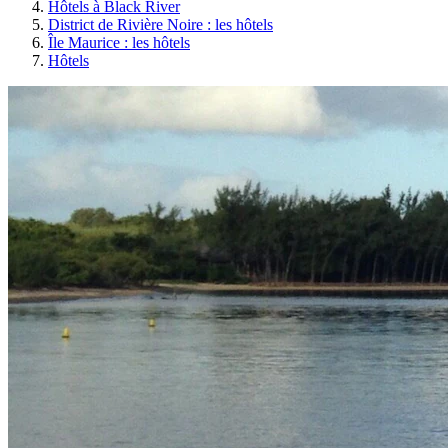
Hôtels à Black River
District de Rivière Noire : les hôtels
Île Maurice : les hôtels
Hôtels