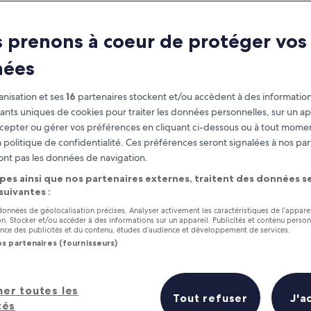
ngs to Do in Mont
 prenons à coeur de protéger vos
Montreal travel guide
nées
nisation et ses
16
partenaires stockent et/ou accèdent à des information
fiants uniques de cookies pour traiter les données personnelles, sur un ap
cepter ou gérer vos préférences en cliquant ci-dessous ou à tout momen
 politique de confidentialité. Ces préférences seront signalées à nos par
ont pas les données de navigation.
pes ainsi que nos partenaires externes, traitent des données se
 suivantes :
 données de géolocalisation précises. Analyser activement les caractéristiques de l’appare
tion. Stocker et/ou accéder à des informations sur un appareil. Publicités et contenu perso
ce des publicités et du contenu, études d’audience et développement de services.
os partenaires (fournisseurs)
her toutes les
Tout refuser
J'a
tés