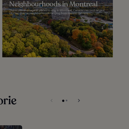
Neighbourhoods in Montreal
There’s no shortage of places to stay in Montreal. Canada’s second-largest
city has diverse neighborhoods ranging from historic districts...
orie