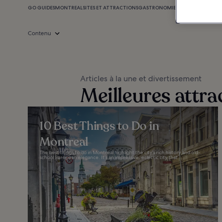
GO GUIDES
MONTREAL
SITES ET ATTRACTIONS
GASTRONOMIE
SHOPPING
VIE NO
Contenu
Articles à la une et divertissement
Meilleures attra
10 Best Things to Do in
Montreal
The best things to do in Montreal highlight the city’s rich history and old-
school European elegance. It’s an impressive, eclectic city that...