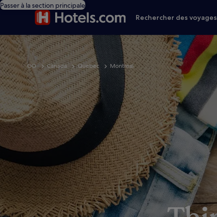
Passer à la section principale
Rechercher des voyage
GO
Canada
Quebec
Montreal