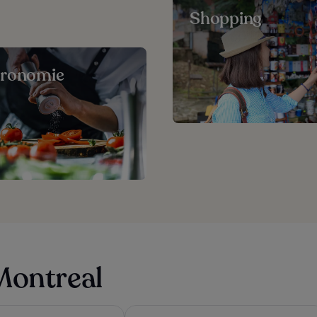
Shopping
tronomie
Montreal
Montreal
Hôtel Monroe - Downtown Montreal