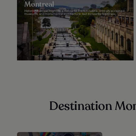
Montreal
Historic Montreal might be a mecca for French cuisine, critically acclaimed
museums, and monumental architecture, but its nearby road trips...
Destination Mont