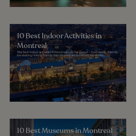
10 Best Indoor Activities in
Montreal
The best indoor activities in Montreal run the gamut – from family-friendly
ice-skating rinks to trendy microbreweries to historic museums...
10 Best Museums in Montreal