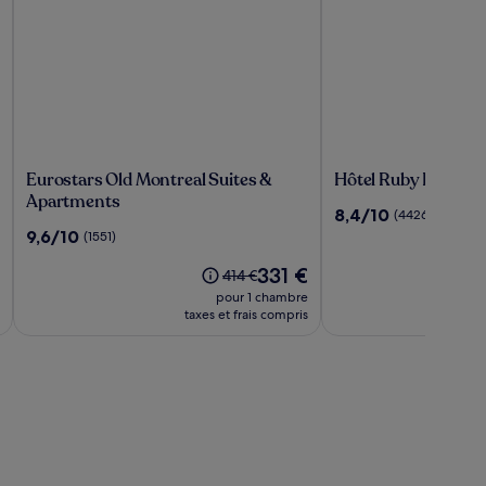
Eurostars
Hôtel
Eurostars Old Montreal Suites &
Hôtel Ruby Foo's
Old
Ruby
Apartments
8.4
8,4/10
(4426)
Montreal
Foo's
sur
9.6
9,6/10
(1551)
Suites
10,
sur
&
Le
(4426)
331 €
10,
Le
414 €
Apartments
nouveau
(1551)
prix
pour 1 chambre
prix
était
taxes et frais compris
est
de
de
414 €,
331 €
voir
plus
d’informations
sur
le
tarif