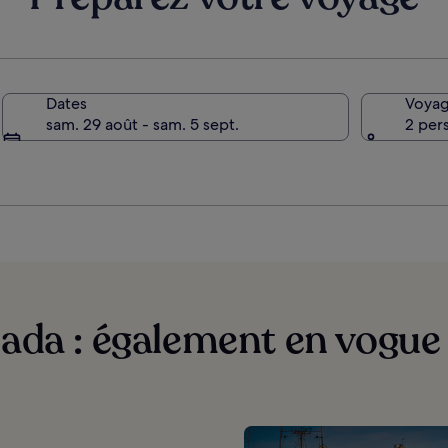
standard.
standard.
Dates
Voyag
sam. 29 août - sam. 5 sept.
2 per
ada : également en vogue 