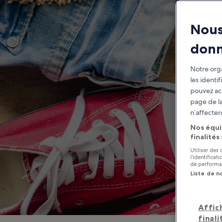
Thi
Nous
don
Notre orga
les identi
pouvez ac
page de la
n’affecter
Nos équi
finalités
Utiliser des
l’identifica
de performan
Liste de n
Affic
finali