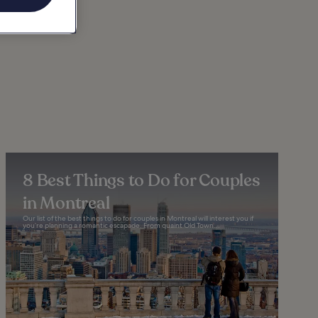
8 Best Things to Do for Couples
in Montreal
Our list of the best things to do for couples in Montreal will interest you if
you’re planning a romantic escapade. From quaint Old Town...