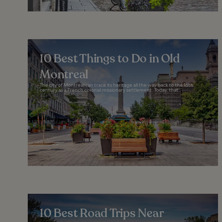
10 Best Things to Do in Old
Montreal
The city of Montreal can trace its heritage all the way back to the 16th
century as a French colonial missionary settlement. Today, that...
10 Best Road Trips Near