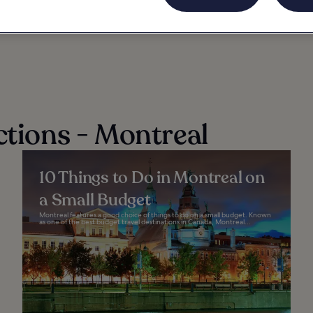
CTURNE
INFORMATIONS
MONTRÉAL : HÔTELS
ctions - Montreal
10 Things to Do in Montreal on
a Small Budget
Montreal features a good choice of things to do on a small budget. Known
as one of the best budget travel destinations in Canada, Montreal...