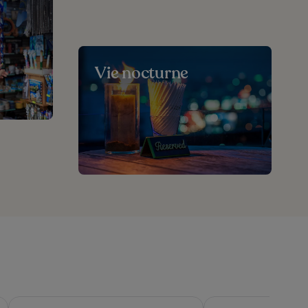
Vie nocturne
Eurostars Old Montreal Suites & Apartments
Hôtel Ruby Foo's