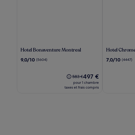
Hotel
Hotel
Hotel Bonaventure Montreal
Hotel Chrome
Bonaventure
Chrome
9.0
7.0
9,0/10
7,0/10
(5604)
(4447)
Montreal
Montreal
sur
sur
10,
10,
(5604)
Le
(4447)
497 €
Le
583 €
nouveau
prix
pour 1 chambre
prix
était
taxes et frais compris
est
de
de
583 €,
497 €
voir
plus
d’informations
sur
le
tarif