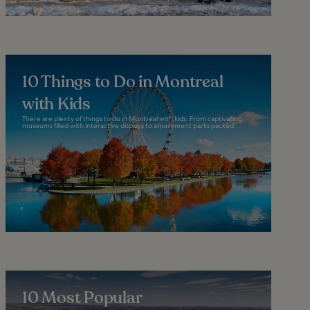
10 Things to Do in Montreal
with Kids
There are plenty of things to do in Montreal with kids. From captivating
museums filled with interactive displays to amusement parks packed...
10 Most Popular