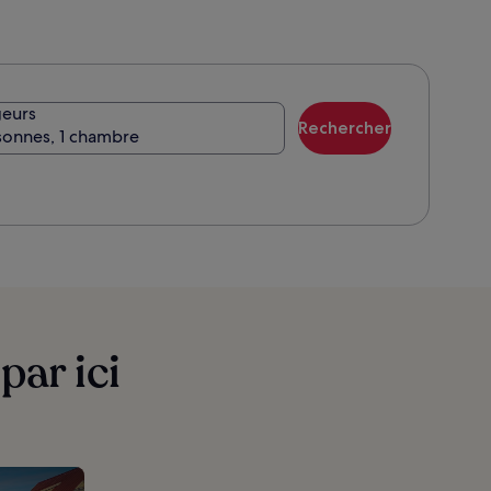
standard.
eurs
Rechercher
sonnes, 1 chambre
par ici