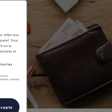
real
s, telles que
pareil. Vous
t sur la
tenaires et
lon les
il pour
nnalisés, mesure
ccepte