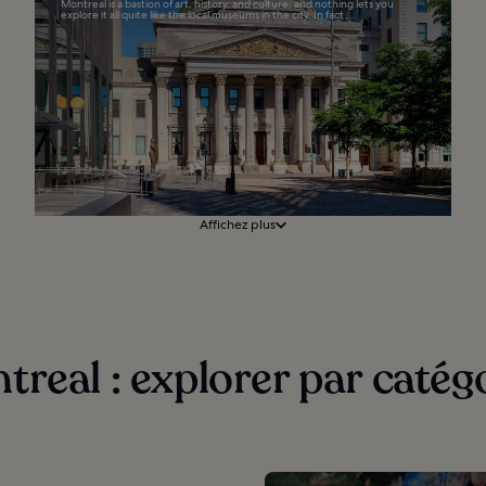
Montreal is a bastion of art, history, and culture, and nothing lets you
explore it all quite like the local museums in the city. In fact...
Affichez plus
real : explorer par catég