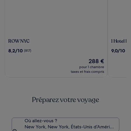
ROW
1
ROW NYC
1 Hotel B
NYC
Hotel
8.2
9.0
8,2/10
9,0/10
(817)
(10
Brooklyn
sur
sur
Bridge
Le
288 €
10,
10,
nouveau
(817)
(1015)
pour 1 chambre
prix
taxes et frais compris
est
de
288 €
Préparez votre voyage
Où allez-vous ?
New York, New York, États-Unis d’Amérique