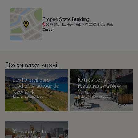
Empire State Building
20 W 34th St., New York, NY 10001, États-Unis
Carte
Découvrez aussi...
Les 10 meilleurs
10 très bons
road trips autour de
restaurants à New
New York
York
États-Unis d’Amérique
États-Unis d’Amérique
10 restaurants
préférés des