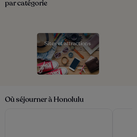
par catégorie
Sites et attractions
Où séjourner à Honolulu
Hyatt Regency Waikiki Beach Resort & Spa
'Alohilani 