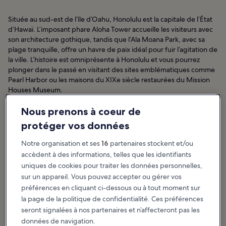
Située au sud-est de l’île d’Oahu, Honolulu est la capitale de l’État
d’Hawaï. L’imposant phare Aloha Tower accueille les visiteurs avec
son architecture gothique, tandis que l’Ala Moana Park, avec sa
plage tranquille, offre un havre de paix idéal pour fuir l’agitation de
la ville. L’histoire est omniprésente à Honolulu et vous pourrez
plonger dans le passé en visitant des sites emblématiques comme
Pearl Harbor ou les maisons du XIXe siècle restaurées du Mission
Houses Museum.
Rendez-vous dans un café en bord de mer pour goûter la pokē,
Nous prenons à coeur de
une salade de poisson cru légèrement épicée, accompagnée d’un
protéger vos données
smoothie de fruits tropicaux, avant d’admirer le coucher du soleil
depuis d’un point de vue idyllique sur la plage bordée de palmiers
Notre organisation et ses
16
partenaires stockent et/ou
de Waikiki.
accèdent à des informations, telles que les identifiants
uniques de cookies pour traiter les données personnelles,
Honolulu : hôtels
sur un appareil. Vous pouvez accepter ou gérer vos
préférences en cliquant ci-dessous ou à tout moment sur
la page de la politique de confidentialité. Ces préférences
Articles à la une et divertissement
seront signalées à nos partenaires et n’affecteront pas les
Honolulu : quelles sont les
données de navigation.