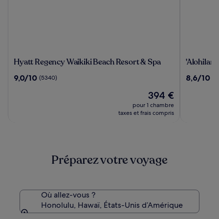
Hyatt
'Alohilani
Hyatt Regency Waikiki Beach Resort & Spa
'Alohilan
Regency
Resort
9.0
8.6
9,0/10
8,6/10
(5340)
(4
Waikiki
Waikiki
sur
sur
Beach
Beach
Le
394 €
10,
10,
Resort
nouveau
(5340)
(4165)
pour 1 chambre
&
prix
taxes et frais compris
Spa
est
de
394 €
Préparez votre voyage
Où allez-vous ?
Honolulu, Hawaï, États-Unis d’Amérique