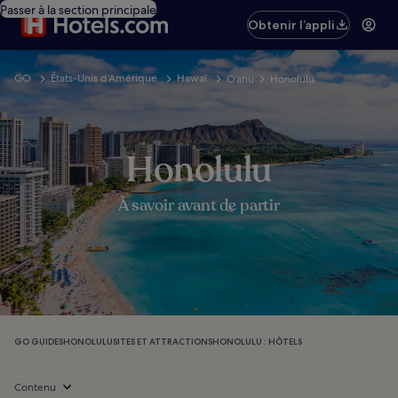
Passer à la section principale
Obtenir l’appli
GO
États-Unis d’Amérique
Hawaï
O’ahu
Honolulu
Honolulu
À savoir avant de partir
GO GUIDES
HONOLULU
SITES ET ATTRACTIONS
HONOLULU : HÔTELS
Contenu