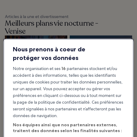
Articles à la une et divertissement
Meilleurs plans vie nocturne -
Venise
10 choses à faire le
Les 10 meilleurs
Nous prenons à coeur de
soir à Venise
rooftops de Venise
protéger vos données
Avec ce guide des meilleures
Venise est connue pour ses
choses à faire le soir à Venise, vous
canaux pittoresques et son
comprendrez pourquoi il s’agit
architecture historique, et l’une
d’une destination incontournable
des meilleures façons d’en profiter
Notre organisation et ses
16
partenaires stockent et/ou
pour...
après la tombée...
accèdent à des informations, telles que les identifiants
uniques de cookies pour traiter les données personnelles,
sur un appareil. Vous pouvez accepter ou gérer vos
préférences en cliquant ci-dessous ou à tout moment sur
Destination Venise : explorer par
la page de la politique de confidentialité. Ces préférences
catégorie
seront signalées à nos partenaires et n’affecteront pas les
données de navigation.
Nos équipes ainsi que nos partenaires externes,
traitent des données selon les finalités suivantes :