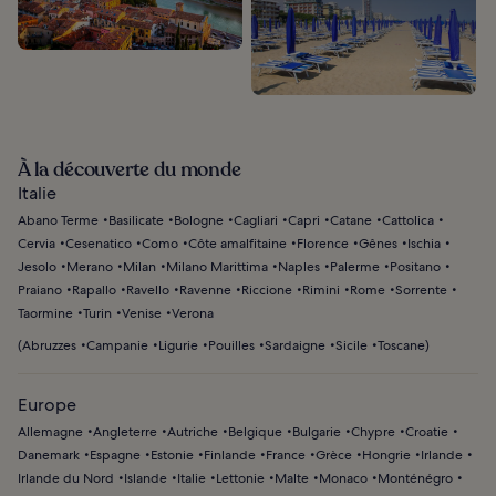
À la découverte du monde
Italie
Abano Terme
Basilicate
Bologne
Cagliari
Capri
Catane
Cattolica
Cervia
Cesenatico
Como
Côte amalfitaine
Florence
Gênes
Ischia
Jesolo
Merano
Milan
Milano Marittima
Naples
Palerme
Positano
Praiano
Rapallo
Ravello
Ravenne
Riccione
Rimini
Rome
Sorrente
Taormine
Turin
Venise
Verona
(
Abruzzes
Campanie
Ligurie
Pouilles
Sardaigne
Sicile
Toscane
)
Europe
Allemagne
Angleterre
Autriche
Belgique
Bulgarie
Chypre
Croatie
Danemark
Espagne
Estonie
Finlande
France
Grèce
Hongrie
Irlande
Irlande du Nord
Islande
Italie
Lettonie
Malte
Monaco
Monténégro