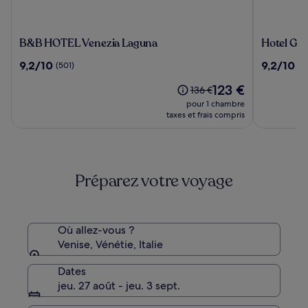
B&B
Hotel
B&B HOTEL Venezia Laguna
Hotel Gue
HOTEL
Guerrato
9.2
9.2
9,2/10
9,2/10
(501)
(9
Venezia
sur
sur
Laguna
Le
123 €
10,
10,
Le
136 €
nouveau
(501)
(966)
prix
pour 1 chambre
prix
était
taxes et frais compris
est
de
de
136 €,
123 €
voir
plus
Préparez votre voyage
d’informations
sur
le
tarif
standard.
Où allez-vous ?
Venise, Vénétie, Italie
Dates
jeu. 27 août - jeu. 3 sept.