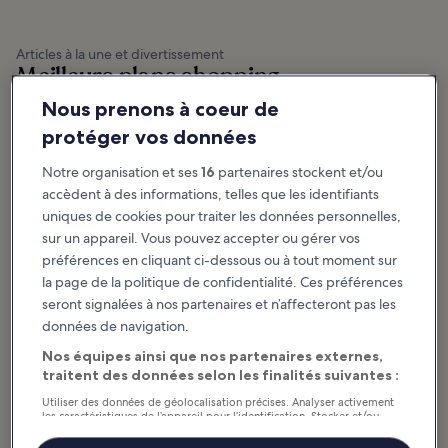
Articles à la une et divertissement
Meilleurs plans shopping -
Moyen-Orient
Nous prenons à coeur de
protéger vos données
Les 10 meilleurs
10 destinations
souvenirs à
shopping
Notre organisation et ses
16
partenaires stockent et/ou
ramener du Qatar
incontournables à
accèdent à des informations, telles que les identifiants
Le Qatar est une destination de
Dubaï
uniques de cookies pour traiter les données personnelles,
shopping fantastique qui offre des
articles uniques, que vous
La scène commerçante de Dubaï
retrouverez difficilement ailleurs.
est dominée par des centres
sur un appareil. Vous pouvez accepter ou gérer vos
L’émirat...
commerciaux aussi gigantesques
que luxueux, où les dingues de
préférences en cliquant ci-dessous ou à tout moment sur
shopping et autres...
la page de la politique de confidentialité. Ces préférences
seront signalées à nos partenaires et n’affecteront pas les
Les 11 meilleures
Les 10 meilleurs
données de navigation.
adresses shopping
centres
à Doha
commerciaux de
Nos équipes ainsi que nos partenaires externes,
Avec ses centres commerciaux
Dubaï
traitent des données selon les finalités suivantes :
élégants, ses marchés
traditionnels animés et ses
Les centres commerciaux de
Utiliser des données de géolocalisation précises. Analyser activement
innombrables lieux de
Dubaï matérialisent le mélange
divertissement, Doha est une...
entre la modernité cosmopolite
les caractéristiques de l’appareil pour l’identification. Stocker et/ou
et les valeurs traditionnelles de la
accéder à des informations sur un appareil. Publicités et contenu
ville, son...
personnalisés, mesure de performance des publicités et du contenu,