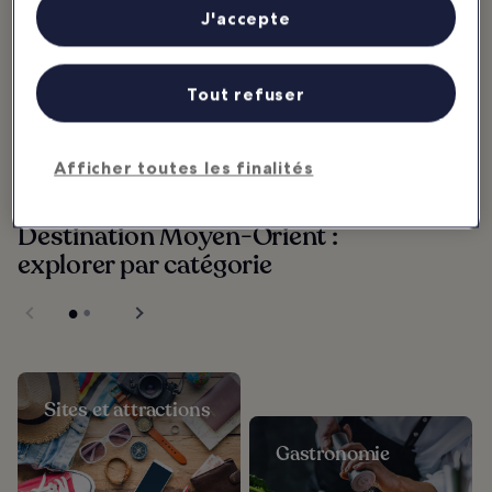
études d’audience et développement de services.
J'accepte
Liste de nos partenaires (fournisseurs)
Les 10 meilleures
adresses shopping
à Abu Dhabi
Tout refuser
Les meilleures adresses shopping à
Abu Dhabi sont quasiment toutes
des centres commerciaux,
notamment du fait que le climat
des Émirats...
Afficher toutes les finalités
Destination Moyen-Orient :
explorer par catégorie
Sites et attractions
Gastronomie