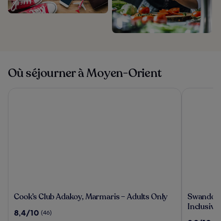
Où séjourner à Moyen-Orient
Cook’s Club Adakoy, Marmaris – Adults Only
Swandor Hot
Cook’s
Swandor
Cook’s Club Adakoy, Marmaris – Adults Only
Swandor H
Club
Hotels
Inclusive
8.4
8,4/10
(46)
Adakoy,
&
sur