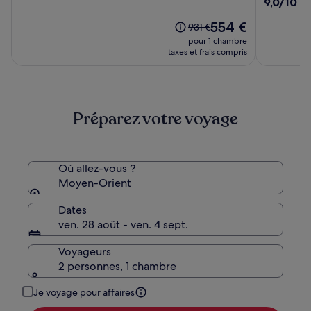
9.0
9,0/10
(2
Marmaris
Resort
10,
sur
–
Topkapi
(46)
Le
554 €
10,
Le
931 €
Adults
Palace
nouveau
(2236)
prix
pour 1 chambre
Only
-
prix
était
taxes et frais compris
All
est
de
de
Inclusive
931 €,
554 €
voir
plus
Préparez votre voyage
d’informations
sur
le
tarif
standard.
Où allez-vous ?
Moyen-Orient
Dates
ven. 28 août - ven. 4 sept.
Voyageurs
2 personnes, 1 chambre
Je voyage pour affaires