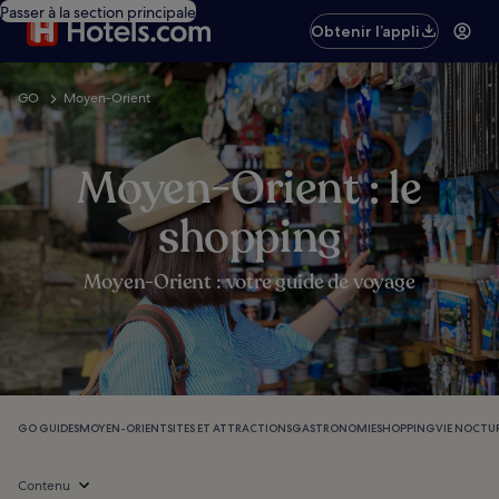
Passer à la section principale
Obtenir l’appli
GO
Moyen-Orient
Moyen-Orient : le
shopping
Moyen-Orient : votre guide de voyage
GO GUIDES
MOYEN-ORIENT
SITES ET ATTRACTIONS
GASTRONOMIE
SHOPPING
VIE NOCTU
Contenu