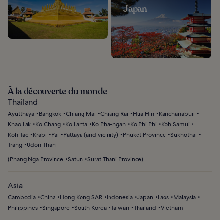
Japan
À la découverte du monde
Thailand
Ayutthaya
Bangkok
Chiang Mai
Chiang Rai
Hua Hin
Kanchanaburi
Khao Lak
Ko Chang
Ko Lanta
Ko Pha-ngan
Ko Phi Phi
Koh Samui
Koh Tao
Krabi
Pai
Pattaya (and vicinity)
Phuket Province
Sukhothai
Trang
Udon Thani
(
Phang Nga Province
Satun
Surat Thani Province
)
Asia
Cambodia
China
Hong Kong SAR
Indonesia
Japan
Laos
Malaysia
Philippines
Singapore
South Korea
Taiwan
Thailand
Vietnam