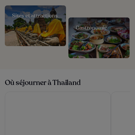
Sites et attractions
Gastronomie
Où séjourner à Thailand
Yotaka Khanom
The Athene