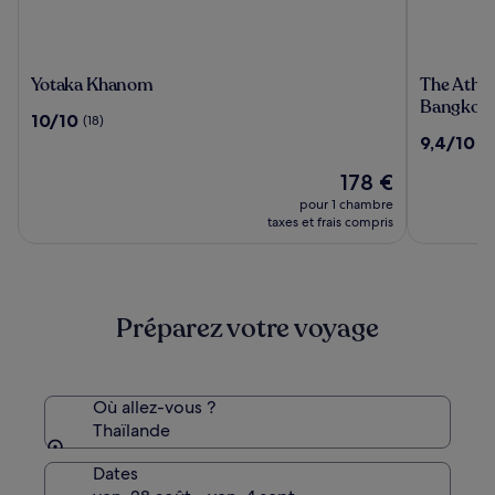
Yotaka
The
Yotaka Khanom
The Athen
Khanom
Athenee
Bangkok
10.0
10/10
(18)
Hotel,
sur
9.4
9,4/10
(1
a
10,
sur
Luxury
(18)
Le
178 €
10,
Collectio
nouveau
(1000)
pour 1 chambre
Hotel,
prix
taxes et frais compris
Bangkok
est
de
178 €
Préparez votre voyage
Où allez-vous ?
Thaïlande
Dates