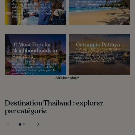
Phuket
climate, which sounds dramatic
Getting around Phuket is
but actually means it’s warm year-
relatively easy, as the island is
round, and has an intense rainy
served by many private and public
season in...
transportation options. Most of
the resort...
10 Most Popular
Getting to Pattaya
Neighbourhoods in
Getting to Pattaya from Bangkok
is easy as the cities are well
Bangkok
connected via Highway 7
(Expressway) and Highway 3
The most popular
(Bangna-Chonburi route)...
neighbourhoods in Bangkok help
the city attract upwards of 20
million visitors in a typical year. In
some districts, you...
Affichez plus
Destination Thailand : explorer
par catégorie