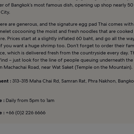
er of Bangkok’s most famous dish, opening up shop nearly 50
 City.
here are generous, and the signature egg pad Thai comes with 
omelet cocooning the moist and fresh noodles that are cooked
ire. Prices start at a slightly inflated 60 baht, and go all the wa
if you want a huge shrimp too. Don’t forget to order their fa
ce, which is delivered fresh from the countryside every day. 
 find – just look for the line of people queuing underneath the
on Machachai Road, near Wat Saket (Temple on the Mountain).
ent :
313-315 Maha Chai Rd, Samran Rat, Phra Nakhon, Bangko
 :
Daily from 5pm to 1am
 :
+66 (0)2 226 6666