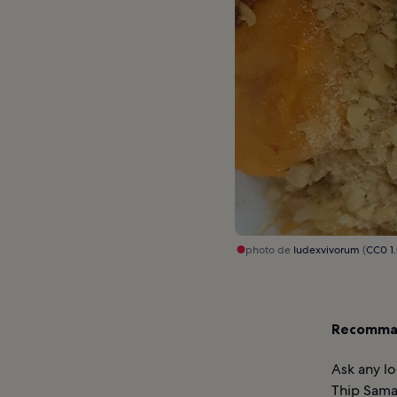
photo de
Iudexvivorum
(
CC0 1
Recomman
Ask any lo
Thip Samai