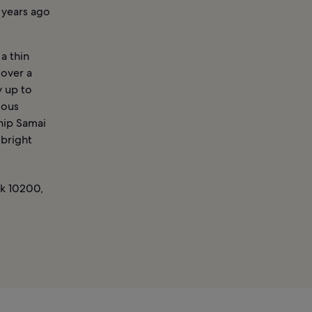
 years ago
a thin
 over a
y up to
mous
Thip Samai
 bright
k 10200,