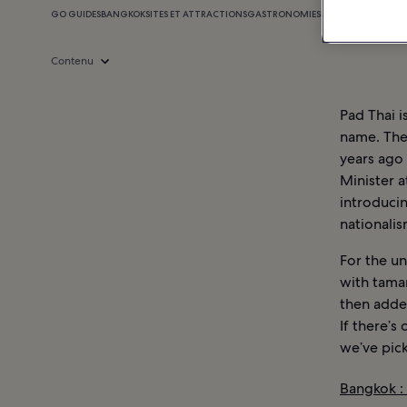
GO GUIDES
BANGKOK
SITES ET ATTRACTIONS
GASTRONOMIE
SHOPPING
VIE NOC
Contenu
Pad Thai i
name. The
years ago
Minister a
introducin
nationalis
For the un
with tamar
then added
If there’s
we’ve pick
Bangkok :