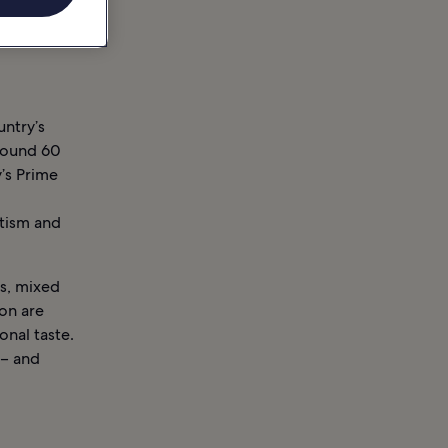
untry’s
round 60
’s Prime
otism and
es, mixed
on are
onal taste.
– and