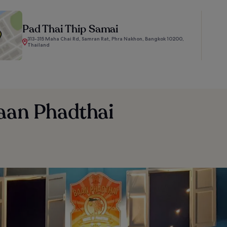
Pad Thai Thip Samai
313-315 Maha Chai Rd, Samran Rat, Phra Nakhon, Bangkok 10200,
Thailand
Baan Phadthai