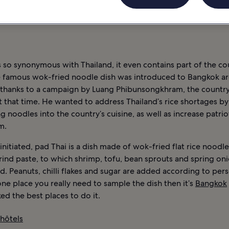
TURNE
ACTIVITÉS
INFORMATIONS
BANGKOK : HÔTELS
s so synonymous with Thailand, it even contains part of the co
 famous wok-fried noodle dish was introduced to Bangkok a
 thanks to a campaign by Luang Phibunsongkhram, the country
t that time. He wanted to address Thailand’s rice shortages by
g noodles into the country’s cuisine, as well as increase patri
m.
initiated, pad Thai is a dish made of wok-fried flat rice noodl
ind paste, to which shrimp, tofu, bean sprouts and spring oni
. Peanuts, chilli flakes and sugar are added according to pers
 one place you really need to sample the dish then it’s
Bangkok
ed the best places to do it.
 hôtels