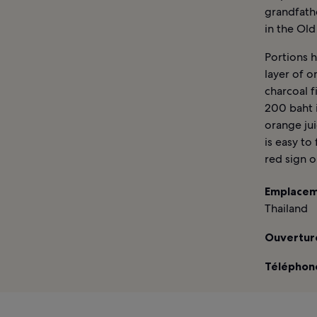
grandfath
in the Old
Portions 
layer of 
charcoal f
200 baht 
orange jui
is easy to
red sign 
Emplacem
Thailand
Ouverture
Téléphone