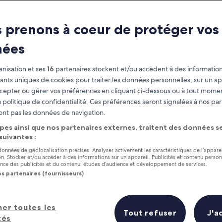
st Pad Thai in Ba
 prenons à coeur de protéger vos
re to Find Bangkok’s Best Pad 
nées
nisation et ses
16
partenaires stockent et/ou accèdent à des information
fiants uniques de cookies pour traiter les données personnelles, sur un ap
cepter ou gérer vos préférences en cliquant ci-dessous ou à tout momen
 politique de confidentialité. Ces préférences seront signalées à nos par
ont pas les données de navigation.
pes ainsi que nos partenaires externes, traitent des données se
 suivantes :
 données de géolocalisation précises. Analyser activement les caractéristiques de l’appare
tion. Stocker et/ou accéder à des informations sur un appareil. Publicités et contenu perso
ce des publicités et du contenu, études d’audience et développement de services.
os partenaires (fournisseurs)
her toutes les
Tout refuser
J'a
tés