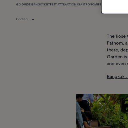
GO GUIDES
BANGKOK
SITES ET ATTRACTIONS
GASTRONOMIE
SHOPPING
VIE NOC
Contenu
The Rose G
Pathom, a
there, dep
Garden is 
and even 
Bangkok :