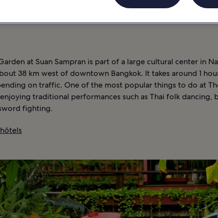
TURNE
ACTIVITÉS
INFORMATIONS
BANGKOK : HÔTELS
arden at Suan Sampran is part of a large cultural center in N
bout 38 km west of downtown Bangkok. It takes around 1 hour
ending on traffic. One of the most popular things to do at T
enjoying traditional performances such as Thai folk dancing, 
sword fighting.
 hôtels