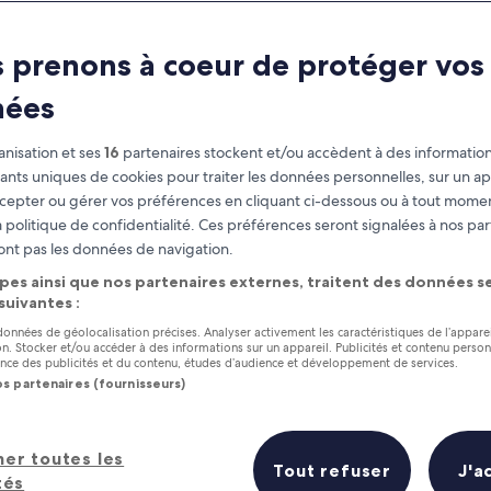
e Garden at Suan
 prenons à coeur de protéger vos
ultural Center in Nakhon Path
nées
nisation et ses
16
partenaires stockent et/ou accèdent à des information
fiants uniques de cookies pour traiter les données personnelles, sur un ap
cepter ou gérer vos préférences en cliquant ci-dessous ou à tout momen
 politique de confidentialité. Ces préférences seront signalées à nos par
ont pas les données de navigation.
pes ainsi que nos partenaires externes, traitent des données se
 suivantes :
 données de géolocalisation précises. Analyser activement les caractéristiques de l’appare
tion. Stocker et/ou accéder à des informations sur un appareil. Publicités et contenu perso
ce des publicités et du contenu, études d’audience et développement de services.
os partenaires (fournisseurs)
her toutes les
Tout refuser
J'a
tés