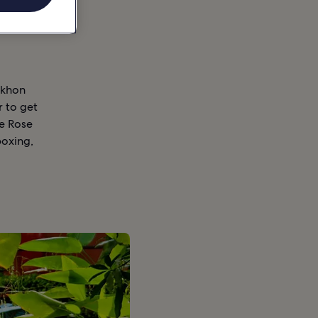
akhon
 to get
he Rose
boxing,