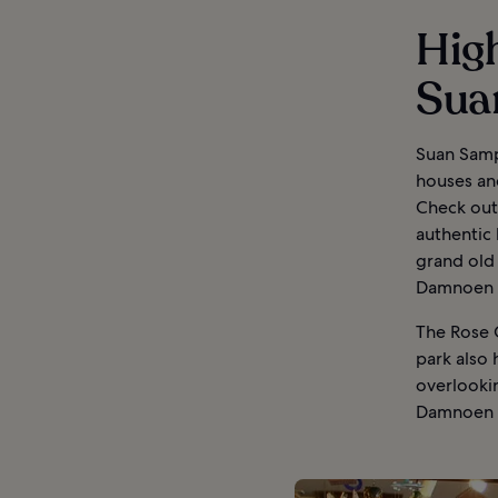
High
Sua
Suan Samp
houses and
Check out
authentic 
grand old 
Damnoen S
The Rose 
park also 
overlooki
Damnoen S