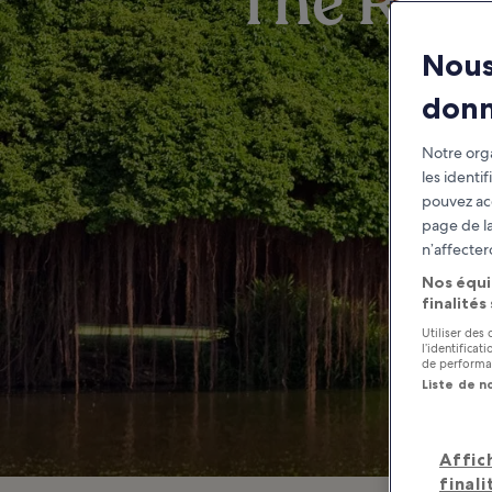
The Ros
Nous
C
don
Notre orga
les identi
pouvez ac
page de la
n’affecter
Nos équi
finalités
Utiliser des
l’identifica
de performan
Liste de n
Affic
finali