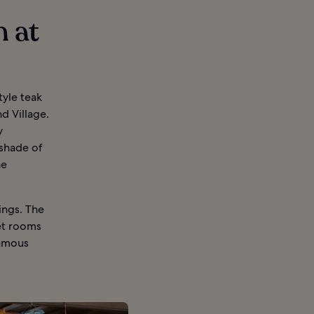
n at
yle teak
d Village.
y
 shade of
he
ings. The
uet rooms
famous