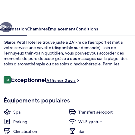
Petit
Hotel
cédent
Suivant
116+
Présentation
Chambres
Emplacement
Conditions
Glaros Petit Hotel se trouve juste à 2,9 km de l’aéroport et met à
votre service une navette (disponible sur demande). Loin de
l'ennuyeux train-train quotidien, vous pouvez vous accorder des
moments de pure douceur grâce à des massages sur la plage, des
soins d'aromathérapie ou des soins d'hydrothérapie. Parmi les
autres petits avantages de cet hébergement figurent 8 bars de
plage, des vélos gratuits et une terrasse.
Avis
Exceptionnel
10
Afficher 2 avis
10 sur 10
voyageurs
Chambre Double Supérieure, vue mer (T
Équipements populaires
Spa
Transfert aéroport
Parking
Wi-Fi gratuit
Climatisation
Bar