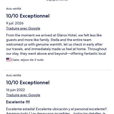
Avis
Avis vérifié
10/10 Exceptionnel
9 juil. 2026
Traduire avec Google
From the moment we arrived at Glaros Hotel, we felt less like
guests and more like family. Stella and the entire team
welcomed us with genuine warmth, let us check in early after
our travels, and immediately made us feel at home. Throughout
our stay, they went above and beyond—offering fantastic local
recommendations, checking in to make sure we had everything
Claire, séjour de 3 nuits
we needed, and always greeting us with kindness and a smile. It
was clear that they truly care about every guest’s experience,
and that level of hospitality is something you don’t come across
Avis vérifié
often. The hotel itself is absolutely beautiful, with breathtaking
views that we looked forward to waking up to every morning. It
10/10 Exceptionnel
is the perfect combination of comfort, location, and authentic
16 juin 2022
Greek hospitality. Stella and her team made our trip even more
special, and we are so grateful for everything they did. There is
Traduire avec Google
simply nowhere else I would stay when visiting again. If you’re
Excelente !!!!
considering booking Glaros Hotel, don’t hesitate—you won’t
just find an incredible place to stay, you’ll find people who
Excelente estadía! Excelente ubicación y el personal excelente!!
genuinely make you feel like part of their family. Thank you for
Amamos todo ! Los desayunos increíbles… todos los detalles, la