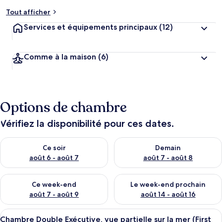
Tout afficher
Services et équipements principaux
(12)
Comme à la maison
(6)
Options de chambre
Vérifiez la disponibilité pour ces dates.
Vérifier la disponibilité pour ce soir août 6 - août 7
Vérifier la disponibilité pour 
Ce soir
Demain
août 6 - août 7
août 7 - août 8
Vérifier la disponibilité pour ce week-end août 7 - août 9
Vérifier la disponibilité pour 
Ce week-end
Le week-end prochain
août 7 - août 9
août 14 - août 16
Afficher
Une chambre d’hôtel moderne avec un li
7
Chambre Double Exécutive, vue partielle sur la mer (First