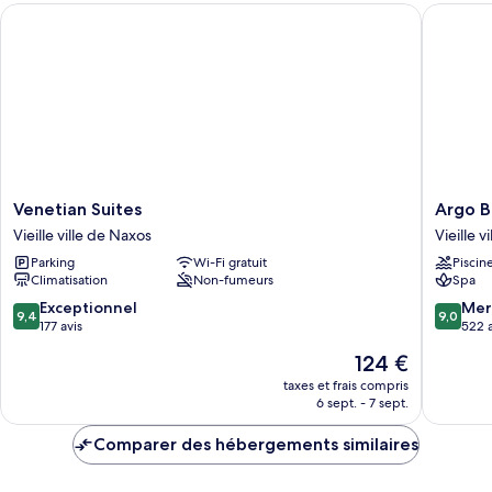
Venetian Suites
Argo Bou
Chambre
Double
Standard
Venetian
Argo
Venetian Suites
Argo B
Suites
Boutiqu
Vieille ville de Naxos
Vieille v
Vieille
Hotel
Parking
Wi-Fi gratuit
Piscin
ville
Vieille
Climatisation
Non-fumeurs
Spa
de
ville
Naxos
de
9.4
9.0
Exceptionnel
Mer
9,4
9,0
Naxos
sur
sur
177 avis
522 a
10,
10,
Le
124 €
Exceptionnel,
Merveill
nouveau
177 avis
522 avis
taxes et frais compris
prix
6 sept. - 7 sept.
est
de
Comparer des hébergements similaires
124 €