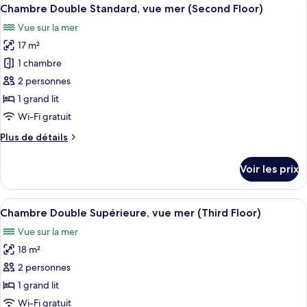
Afficher
plage
15
de
Chambre Double Standard, vue mer (Second Floor)
toutes
(Second
chambre
Vue sur la mer
Chambre
les
Floor)
Double
17 m²
photos
Deluxe,
pour
1 chambre
vue
ce
plage
2 personnes
(Second
type
1 grand lit
Floor)
de
Wi-Fi gratuit
chambre :
Plus
Plus de détails
Chambre
de
Double
détails
Voir les prix
Standard,
sur
le
vue
type
Afficher
Une chambre d’hôtel moderne avec un l
mer
25
de
Chambre Double Supérieure, vue mer (Third Floor)
toutes
(Second
chambre
Vue sur la mer
Chambre
les
Floor)
Double
18 m²
photos
Standard,
pour
2 personnes
vue
ce
mer
1 grand lit
(Second
type
Wi-Fi gratuit