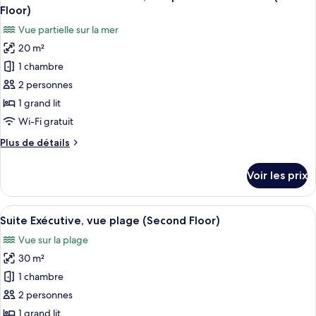
toutes
Floor)
les
Vue partielle sur la mer
photos
20 m²
pour
1 chambre
ce
type
2 personnes
de
1 grand lit
chambre :
Wi-Fi gratuit
Chambre
Plus
Plus de détails
Double
de
Exécutive,
détails
Voir les prix
sur
vue
le
partielle
type
Afficher
Une chambre d’hôtel moderne dotée d’un
sur
13
de
Suite Exécutive, vue plage (Second Floor)
toutes
la
chambre
Vue sur la plage
Chambre
les
mer
Double
30 m²
photos
(First
Exécutive,
pour
1 chambre
Floor)
vue
ce
partielle
2 personnes
sur
type
1 grand lit