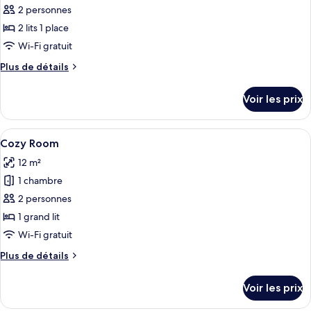
Room
pour
2 personnes
ce
2 lits 1 place
type
Wi-Fi gratuit
de
Plus
Plus de détails
chambre :
de
Double
détails
Voir les prix
sur
or
le
Twin
type
Afficher
Une chambre d’hôtel avec un lit, une f
Room
12
de
Cozy Room
toutes
chambre
12 m²
Double
les
or
1 chambre
photos
Twin
pour
2 personnes
Room
ce
1 grand lit
type
Wi-Fi gratuit
de
Plus
Plus de détails
chambre :
de
Cozy
détails
Voir les prix
sur
Room
le