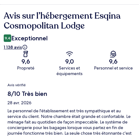
Avis sur l’hébergement Esqina
Avis
Cosmopolitan Lodge
Exceptionnel
9,4
1 138 avis
9,6
9,0
9,6
Propreté
Services et
Personnel et service
équipements
Avis
Avis vérifié
8/10 Très bien
28 avr. 2026
Le personnel de l'établissement est très sympathique et au
service du client. Notre chambre était grande et confortable. Le
ménage fait au quotidien de façon impeccable. Le système de
conciergerie pour les bagages lorsque vous partez en fin de
journée fonctionne très bien. La seule chose très étonnante c'est
l'espace de travail du personnel d'accueil qui ressemble le plus à