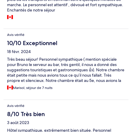
marche. Le personnel est attentif , dévoué et fort sympathique.
Enchantés de notre séjour
Avis vérifié
10/10 Exceptionnel
18 févr. 2024
Très beau séjour! Personnel sympathique ( mention spéciale
pour Bruno le serveur au bar, très gentil, il nous a donné des
suggestions touristiques et gastronomiques 👍). Notre chambre
était petite mais nous avions tous ce qu’il nous fallait. Très
propre et silencieux. Notre chambre était au 5e, nous avions la
vue sur la ville et voyions même le château St-Georges!
Marisol, séjour de 7 nuits
Avis vérifié
8/10 Très bien
3 août 2023
Hôtel sympathique, extrêmement bien située. Personnel