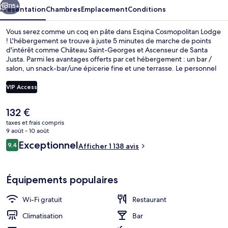
115+
Présentation
Chambres
Emplacement
Conditions
Vous serez comme un coq en pâte dans Esqina Cosmopolitan Lodge
! L'hébergement se trouve à juste 5 minutes de marche de points
d'intérêt comme Château Saint-Georges et Ascenseur de Santa
Justa. Parmi les avantages offerts par cet hébergement : un bar /
salon, un snack-bar/une épicerie fine et une terrasse. Le personnel
attentionné et le petit déjeuner remportent un franc succès auprès
des autres voyageurs. Les transports publics se situent à une courte
VIP Access
distance à pied : Arrêt de tram Igreja Sta. Maria Madalena est à 3
min et Arrêt de tram Praça da Figueira, à 3 min.
Le
132 €
Balcon
prix
taxes et frais compris
actuel
9 août - 10 août
est
Avis
Exceptionnel
9,4
Afficher 1 138 avis
de
9,4 sur 10
voyageurs
132 €.
Équipements populaires
Wi-Fi gratuit
Restaurant
Climatisation
Bar