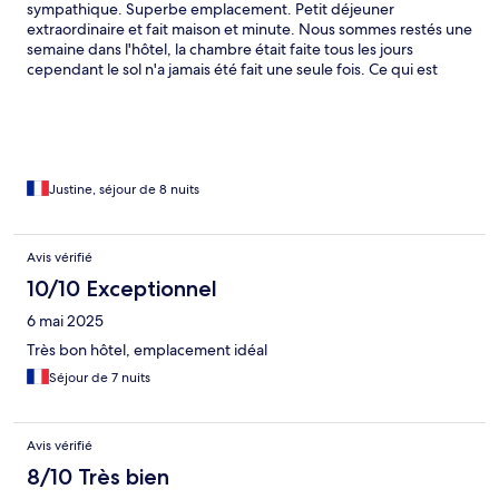
sympathique. Superbe emplacement. Petit déjeuner
extraordinaire et fait maison et minute. Nous sommes restés une
semaine dans l'hôtel, la chambre était faite tous les jours
cependant le sol n'a jamais été fait une seule fois. Ce qui est
dérangeant (cheveux, poussière). De plus nous avons du
demander à deux reprises de remettre du papier toilette. C'est
dommage. Des mouchoirs dans la chambre serait un plus.
Justine, séjour de 8 nuits
Avis vérifié
10/10 Exceptionnel
6 mai 2025
Très bon hôtel, emplacement idéal
Séjour de 7 nuits
Avis vérifié
8/10 Très bien