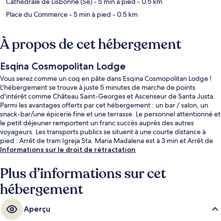
Cathédrale de Lisbonne (Se)
- 5 min à pied
- 0.5 km
Place du Commerce
- 5 min à pied
- 0.5 km
À propos de cet hébergement
Esqina Cosmopolitan Lodge
Vous serez comme un coq en pâte dans Esqina Cosmopolitan Lodge !
L'hébergement se trouve à juste 5 minutes de marche de points
d'intérêt comme Château Saint-Georges et Ascenseur de Santa Justa.
Parmi les avantages offerts par cet hébergement : un bar / salon, un
snack-bar/une épicerie fine et une terrasse. Le personnel attentionné et
le petit déjeuner remportent un franc succès auprès des autres
voyageurs. Les transports publics se situent à une courte distance à
pied : Arrêt de tram Igreja Sta. Maria Madalena est à 3 min et Arrêt de
tram Praça da Figueira, à 3 min.
Informations sur le droit de rétractation
Plus d’informations sur cet
hébergement
Aperçu