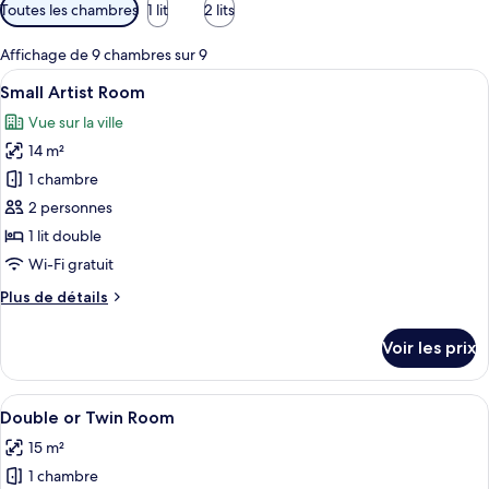
Filtres
Toutes les chambres
1 lit
2 lits
disponibles
pour
Affichage de 9 chambres sur 9
les
Afficher
Une chambre d’hôtel avec une grande f
7
Small Artist Room
chambres
toutes
Vue sur la ville
les
14 m²
photos
pour
1 chambre
ce
2 personnes
type
1 lit double
de
Wi-Fi gratuit
chambre :
Plus
Plus de détails
Small
de
Artist
détails
Voir les prix
Room
sur
le
type
Afficher
Une chambre d’hôtel avec un grand lit,
8
de
Double or Twin Room
toutes
chambre
15 m²
Small
les
Artist
1 chambre
photos