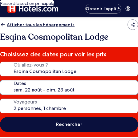
Passer à la section principale
Obtenir l’appli
Afficher tous les hébergements
Esqina Cosmopolitan Lodge
Choisissez des dates pour voir les prix
Où allez-vous ?
Dates
Voyageurs
Rechercher