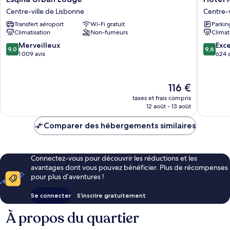
Urban
Moon
Centre-ville de Lisbonne
Centre-v
Lodge
&
Transfert aéroport
Wi-Fi gratuit
Parkin
Centre-
Sun
Climatisation
Non-fumeurs
Climat
ville
Lisboa
de
Centre-
9.0
9.6
Merveilleux
Exc
9,0
9,6
Lisbonne
ville
sur
sur
1 009 avis
624 a
de
10,
10,
Lisbonn
Merveilleux,
Exceptio
1 009 avis
624 avis
Le
116 €
nouveau
taxes et frais compris
prix
12 août - 13 août
est
de
Comparer des hébergements similaires
116 €
Connectez-vous pour découvrir les réductions et les
avantages dont vous pouvez bénéficier. Plus de récompenses
pour plus d’aventures !
Se connecter
S’inscrire gratuitement
À propos du quartier