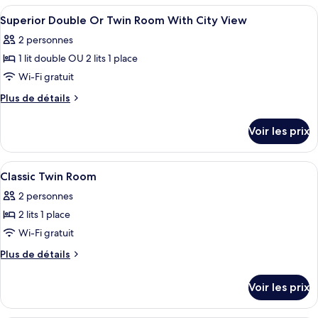
type
Afficher
Coffres-forts dans les chambres, ride
View
8
de
Superior Double Or Twin Room With City View
toutes
chambre
2 personnes
Premium
les
Room
1 lit double OU 2 lits 1 place
photos
with
pour
Wi-Fi gratuit
City
ce
View
Plus
Plus de détails
type
de
détails
de
Voir les prix
sur
chambre :
le
Superior
type
Afficher
Coffres-forts dans les chambres, ride
4
Double
de
Classic Twin Room
toutes
chambre
Or
2 personnes
Superior
les
Twin
Double
2 lits 1 place
photos
Room
Or
pour
Wi-Fi gratuit
Twin
With
ce
Room
Plus
Plus de détails
City
With
type
de
View
City
détails
de
Voir les prix
View
sur
chambre :
le
Classic
type