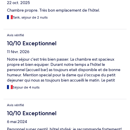
22 oct. 2025
Chambre propre. Très bon emplacement de l’hôtel.
Tarik, séjour de 2 nuits
Avis vérifié
10/10 Exceptionnel
11 févr. 2026
Notre séjour c'est très bien passer. La chambre est spacieux
propre et bien equiper. Durant notre temps a l'hôtel le
personnel (accueil bar) as toujours etait disponible et de bonne
humeur. Mention special pour la dame qui s'occupe du petit
dejeuner qui nous as toujours bien accueilli le matin. Le petit
dejeuner est très complet et bon. La dame de l'acceuil nous as
Séjour de 4 nuits
bien aider pour reserver un restaurant je la remercie encore.
Nous avons été bichonné et cest agréable. Merci
Avis vérifié
10/10 Exceptionnel
6 mai 2024
Personnel super gentil, hôtel stylisé; je recommande fortement!