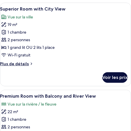
type
Afficher
Une chambre d’hôtel moderne avec un g
31
de
Superior Room with City View
toutes
chambre
Vue sur la ville
Cozy
les
Room
19 m²
photos
pour
1 chambre
ce
2 personnes
type
1 grand lit OU 2 lits 1 place
de
Wi-Fi gratuit
chambre :
Plus
Plus de détails
Superior
de
Room
détails
Voir les prix
with
sur
le
City
type
Afficher
Une chambre d’hôtel comprenant un lit
View
27
de
Premium Room with Balcony and River View
toutes
chambre
Vue sur la rivière / le fleuve
Superior
les
Room
22 m²
photos
with
pour
1 chambre
City
ce
View
2 personnes