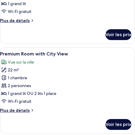
type
1 grand lit
de
Wi-Fi gratuit
chambre :
Plus
Plus de détails
Premium
de
Room
détails
Voir les prix
with
sur
le
Balcony
type
Afficher
Une chambre d’hôtel avec un lit, un b
and
19
de
Premium Room with City View
toutes
River
chambre
Vue sur la ville
Premium
les
View
Room
22 m²
photos
with
pour
1 chambre
Balcony
ce
and
2 personnes
River
type
1 grand lit OU 2 lits 1 place
View
de
Wi-Fi gratuit
chambre :
Plus
Plus de détails
Premium
de
Room
détails
Voir les prix
with
sur
le
City