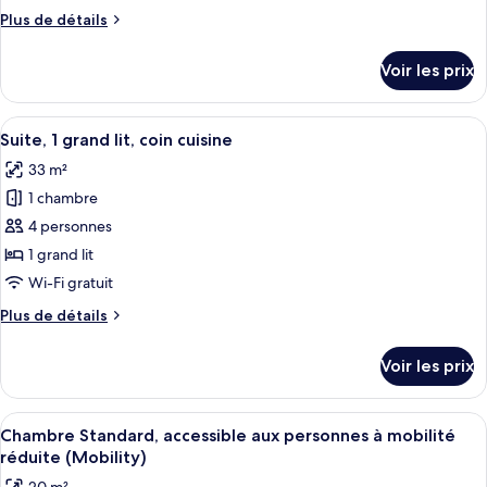
de
Plus
Plus de détails
chambre :
de
Chambre
détails
Voir les prix
sur
Club
le
type
Afficher
Une chambre d’hôtel comprenant un lit
8
de
Suite, 1 grand lit, coin cuisine
toutes
chambre
33 m²
Chambre
les
Club
1 chambre
photos
pour
4 personnes
ce
1 grand lit
type
Wi-Fi gratuit
de
Plus
Plus de détails
chambre :
de
Suite,
détails
Voir les prix
sur
1
le
grand
type
Afficher
Une chambre d’hôtel avec un lit, un b
lit,
7
de
Chambre Standard, accessible aux personnes à mobilité
toutes
coin
chambre
réduite (Mobility)
Suite,
les
cuisine