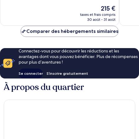
10,
Merveill
Le
215 €
Exceptionnel,
6 920 av
nouveau
7 463 avis
taxes et frais compris
prix
30 août - 31 août
est
de
Comparer des hébergements similaires
215 €
Connectez-vous pour découvrir les réductions et les
avantages dont vous pouvez bénéficier. Plus de récompenses
pour plus d’aventures !
Se connecter
S’inscrire gratuitement
À propos du quartier