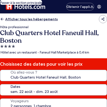
Passer à la section principale
Obtenir l’appli
Afficher tous les hébergements
Hôte professionnel
Club Quarters Hotel Faneuil Hall,
Boston
Hébergement
4.0 étoiles
Hôtel avec un restaurant - Faneuil Hall Marketplace à 0,4 km
Choisissez des dates pour voir les prix
Où allez-vous ?
Dates
Voyageurs