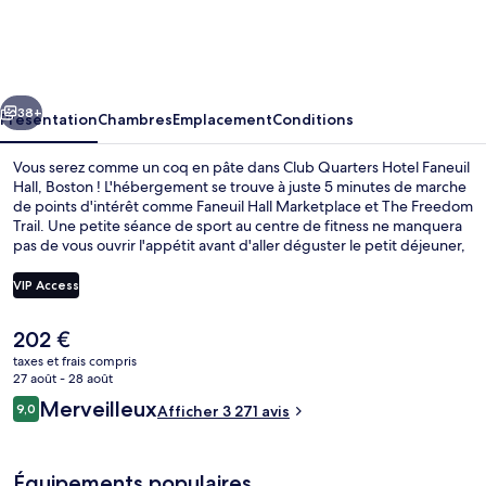
Quarters
Hotel
Faneuil
cédent
Suivant
Hall,
38+
Présentation
Chambres
Emplacement
Conditions
Boston
Vous serez comme un coq en pâte dans Club Quarters Hotel Faneuil
Hall, Boston ! L'hébergement se trouve à juste 5 minutes de marche
de points d'intérêt comme Faneuil Hall Marketplace et The Freedom
Trail. Une petite séance de sport au centre de fitness ne manquera
pas de vous ouvrir l'appétit avant d'aller déguster le petit déjeuner,
le déjeuner ou le dîner à l'établissement Elephant & Castle. Parmi les
autres petits avantages de cet hébergement figurent un bar / salon
VIP Access
et un snack-bar/une épicerie fine. Les autres voyageurs apprécient
l'emplacement central pour les visites touristiques, mais aussi pour la
Le
202 €
courte distance par rapport aux transports publics : Station de
Petit déjeuner, déjeuner et dîner servis
prix
métro State Street se situe à 4 min à pied et Station de métro
taxes et frais compris
actuel
27 août - 28 août
Downtown Crossing, à 5 min de marche.
est
Avis
Merveilleux
9,0
Afficher 3 271 avis
de
9,0 sur 10
voyageurs
202 €.
Équipements populaires