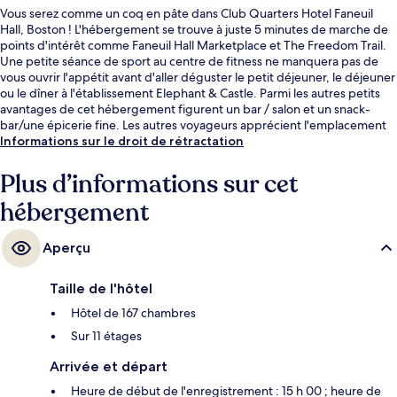
Vous serez comme un coq en pâte dans Club Quarters Hotel Faneuil
Hall, Boston ! L'hébergement se trouve à juste 5 minutes de marche de
points d'intérêt comme Faneuil Hall Marketplace et The Freedom Trail.
Une petite séance de sport au centre de fitness ne manquera pas de
vous ouvrir l'appétit avant d'aller déguster le petit déjeuner, le déjeuner
ou le dîner à l'établissement Elephant & Castle. Parmi les autres petits
avantages de cet hébergement figurent un bar / salon et un snack-
bar/une épicerie fine. Les autres voyageurs apprécient l'emplacement
central pour les visites touristiques, mais aussi pour la courte distance
Informations sur le droit de rétractation
par rapport aux transports publics : Station de métro State Street se
situe à 4 min à pied et Station de métro Downtown Crossing, à 5 min de
Plus d’informations sur cet
marche.
hébergement
Aperçu
Taille de l'hôtel
Hôtel de 167 chambres
Sur 11 étages
Arrivée et départ
Heure de début de l'enregistrement : 15 h 00 ; heure de