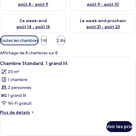
août 8 - août 9
août 9 - août 10
Vérifier la disponibilité pour ce week-end août 14 - août 16
Vérifier la disponibilité pour
Ce week-end
Le week-end prochain
août 14 - août 16
août 21 - août 23
Filtres
Toutes les chambres
1 lit
2 lits
disponibles
pour
Affichage de 8 chambres sur 8
les
Afficher
Une chambre d’hôtel avec un lit, un b
6
Chambre Standard, 1 grand lit
chambres
toutes
20 m²
les
1 chambre
photos
pour
2 personnes
ce
1 grand lit
type
Wi-Fi gratuit
de
Plus
Plus de détails
chambre :
de
Chambre
détails
Voir les prix
sur
Standard,
le