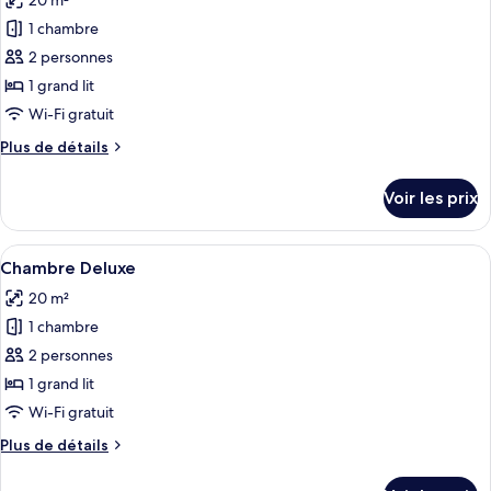
20 m²
1
photos
grand
1 chambre
pour
lit,
2 personnes
ce
coin
cuisine
type
1 grand lit
de
Wi-Fi gratuit
chambre :
Plus
Plus de détails
Chambre
de
Standard,
détails
Voir les prix
sur
accessible
le
aux
type
Afficher
Une chambre d’hôtel avec un lit, un bu
personnes
8
de
Chambre Deluxe
toutes
chambre
à
20 m²
Chambre
les
mobilité
Standard,
1 chambre
photos
réduite
accessible
pour
2 personnes
(Mobility)
aux
ce
personnes
1 grand lit
à
type
Wi-Fi gratuit
mobilité
de
réduite
Plus
Plus de détails
chambre :
(Mobility)
de
Chambre
détails