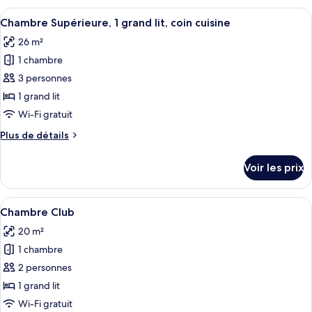
1
type
Afficher
Une chambre d’hôtel avec un grand lit,
grand
9
de
Chambre Supérieure, 1 grand lit, coin cuisine
toutes
lit
chambre
26 m²
Chambre
les
Standard,
1 chambre
photos
1
pour
3 personnes
grand
ce
lit
1 grand lit
type
Wi-Fi gratuit
de
Plus
Plus de détails
chambre :
de
Chambre
détails
Voir les prix
sur
Supérieure,
le
1
type
Afficher
Une chambre d’hôtel avec un lit, un b
grand
5
de
Chambre Club
toutes
lit,
chambre
20 m²
Chambre
les
coin
Supérieure,
1 chambre
photos
cuisine
1
pour
2 personnes
grand
ce
lit,
1 grand lit
coin
type
Wi-Fi gratuit
cuisine