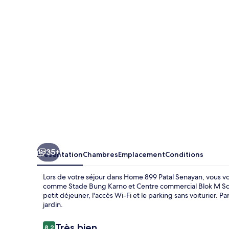
Patal
Senayan
35+
Présentation
Chambres
Emplacement
Conditions
Lors de votre séjour dans Home 899 Patal Senayan, vous vou
comme Stade Bung Karno et Centre commercial Blok M Squa
petit déjeuner, l'accès Wi-Fi et le parking sans voiturier. 
jardin.
Avis
Très bien
8,2