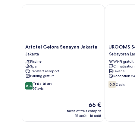
grand
chambre
Chambre
Artotel Gelora Senayan Jakarta
UROOMS Sen
lit
Standard,
1
très
grand
lit
Artotel
UROOMS
Artotel Gelora Senayan Jakarta
UROOMS S
Gelora
Senayan
Jakarta
Kebayoran L
Senayan
Kebayoran
Piscine
Wi-Fi gratuit
Jakarta
Lama
Spa
Climatisation
Jakarta
Transfert aéroport
Laverie
Parking gratuit
Réception 24
8.4
6.0
Très bien
6,0
2 avis
8,4
sur
sur
97 avis
10,
10,
Très
2 avis
Le
66 €
bien,
nouveau
97 avis
taxes et frais compris
prix
15 août - 16 août
est
de
66 €