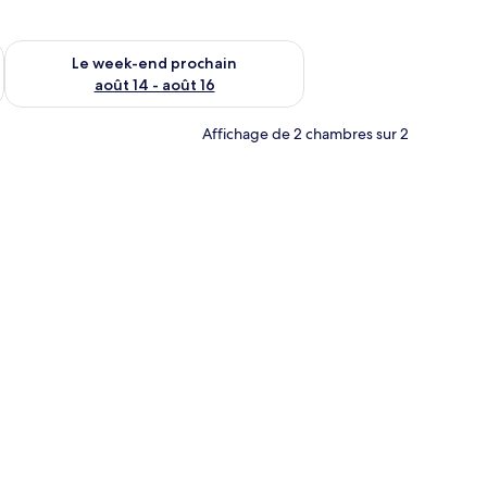
-end août 7 - août 9
Vérifier la disponibilité pour le week-end prochain août 14 - a
Le week-end prochain
août 14 - août 16
Affichage de 2 chambres sur 2