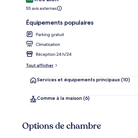
8,2 sur 10
voyageurs
55 avis externes
Extérieur
Équipements populaires
Parking gratuit
Climatisation
Réception 24 h/24
Tout afficher
Services et équipements principaux
(10)
Comme à la maison
(6)
Options de chambre