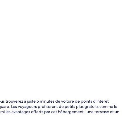
Extérieur
s trouverez à juste 5 minutes de voiture de points d'intérêt
re. Les voyageurs profiteront de petits plus gratuits comme le
Parmi les avantages offerts par cet hébergement : une terrasse et un
Coin salon da