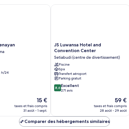
jumeaux
chambre
Chambre
ayan
JS Luwansa Hotel and Convention Ce
Standard
avec
lits
jumeaux
JS
enayan
JS Luwansa Hotel and
Luwansa
Convention Center
ama
Hotel
Setiabudi (centre de divertissement)
and
Convention
Piscine
Spa
Center
 h/24
Transfert aéroport
Setiabudi
Parking gratuit
(centre
8.6
de
Excellent
8,6
sur
divertissement)
271 avis
10,
Le
Le
15 €
59 €
Excellent,
nouveau
nouvea
271 avis
taxes et frais compris
taxes et frais compris
prix
prix
31 août - 1 sept.
28 août - 29 août
est
est
de
de
Comparer des hébergements similaires
15 €
59 €