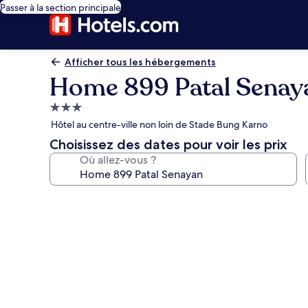
Passer à la section principale
Afficher tous les hébergements
Home 899 Patal Senay
Hébergement
3.0 étoiles
Hôtel au centre-ville non loin de Stade Bung Karno
Choisissez des dates pour voir les prix
Où allez-vous ?
Galerie
photos
de
l’hébergement
Home
899