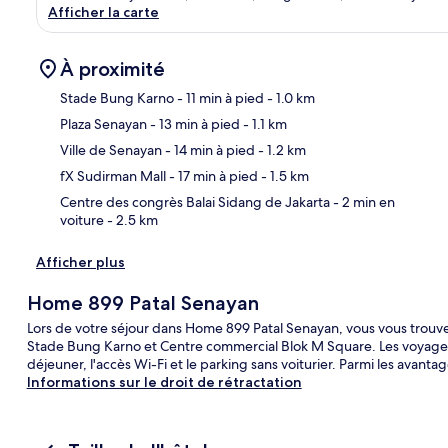
Afficher la carte
À proximité
Stade Bung Karno
- 11 min à pied
- 1.0 km
Plaza Senayan
- 13 min à pied
- 1.1 km
Car
Ville de Senayan
- 14 min à pied
- 1.2 km
fX Sudirman Mall
- 17 min à pied
- 1.5 km
Centre des congrès Balai Sidang de Jakarta
- 2 min en
voiture
- 2.5 km
Afficher plus
Home 899 Patal Senayan
Lors de votre séjour dans Home 899 Patal Senayan, vous vous trouve
Stade Bung Karno et Centre commercial Blok M Square. Les voyageur
déjeuner, l'accès Wi-Fi et le parking sans voiturier. Parmi les avanta
Informations sur le droit de rétractation