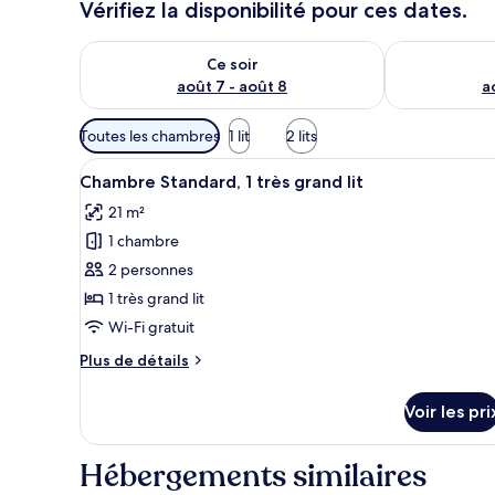
Vérifiez la disponibilité pour ces dates.
Vérifier la disponibilité pour ce soir août 7 - août 8
Vérifier la di
Ce soir
août 7 - août 8
a
Filtres
Toutes les chambres
1 lit
2 lits
disponibles
Afficher
Wi-Fi gratuit, draps fournis
pour
10
Chambre Standard, 1 très grand lit
toutes
les
21 m²
les
chambres
1 chambre
photos
pour
2 personnes
ce
1 très grand lit
type
Wi-Fi gratuit
de
Plus
Plus de détails
chambre :
de
Chambre
détails
Voir les pri
sur
Standard,
le
1
type
Hébergements similaires
très
de