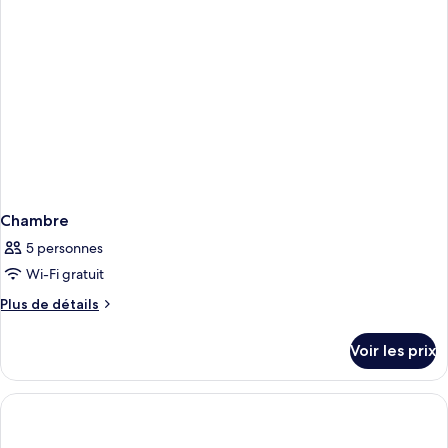
Universal
Twin
Non-
Smoking
Chambre
5 personnes
Wi-Fi gratuit
Plus
Plus de détails
de
détails
Voir les prix
sur
le
type
de
chambre
Chambre