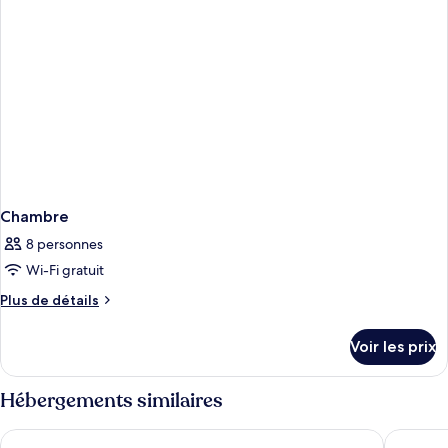
Chambre
8 personnes
Wi-Fi gratuit
Plus
Plus de détails
de
détails
Voir les prix
sur
le
type
Hébergements similaires
de
chambre
PEARL STAR HOTEL ATAMI
Relax Re
Chambre