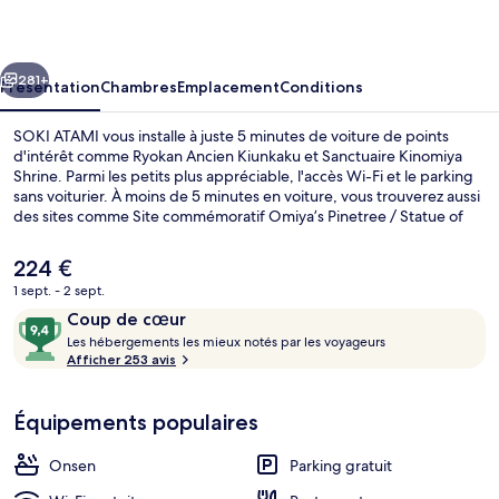
cédent
Suivant
281+
Présentation
Chambres
Emplacement
Conditions
SOKI ATAMI vous installe à juste 5 minutes de voiture de points
d'intérêt comme Ryokan Ancien Kiunkaku et Sanctuaire Kinomiya
Shrine. Parmi les petits plus appréciable, l'accès Wi-Fi et le parking
sans voiturier. À moins de 5 minutes en voiture, vous trouverez aussi
des sites comme Site commémoratif Omiya’s Pinetree / Statue of
Kanichi and Omiya et Téléphérique d'Atami. Les autres voyageurs
ne disent que du bien en ce qui concerne le personnel attentionné.
Le
224 €
prix
1 sept. - 2 sept.
actuel
Avis
9,4
Coup de cœur
Cour
est
voyageurs
L
sur
Les hébergements les mieux notés par les voyageurs
de
e
Afficher 253 avis
224 €.
10,
s
Coup
de
Équipements populaires
h
cœur
é
b
Onsen
Parking gratuit
e