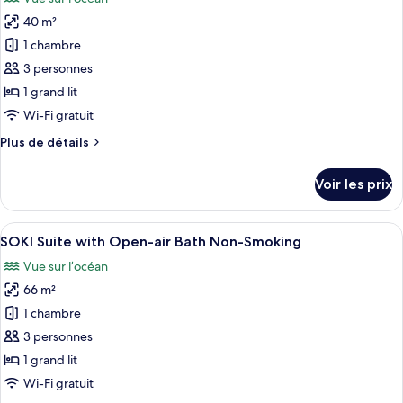
Premium
les
Non-
Suite
40 m²
photos
Smoking
with
pour
1 chambre
Open-
ce
air
3 personnes
Bath
type
1 grand lit
Non-
de
Wi-Fi gratuit
Smoking
chambre :
Plus
Plus de détails
Suite
de
Junior,
détails
Voir les prix
non-
sur
le
fumeurs,
type
Afficher
SOKI Suite with Open-air Bath Non-Smo
vue
14
de
SOKI Suite with Open-air Bath Non-Smoking
toutes
océan
chambre
Vue sur l’océan
Suite
les
(with
Junior,
66 m²
photos
Open-
non-
pour
air
1 chambre
fumeurs,
ce
Bath)
vue
3 personnes
océan
type
1 grand lit
(with
de
Wi-Fi gratuit
Open-
chambre :
air