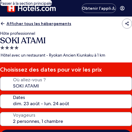
Passer à la section principale
Obtenir l’appli
Afficher tous les hébergements
Hôte professionnel
SOKI ATAMI
Hébergement
4.0 étoiles
Hôtel avec un restaurant - Ryokan Ancien Kiunkaku à 1 km
Choisissez des dates pour voir les prix
Où allez-vous ?
Dates
Voyageurs