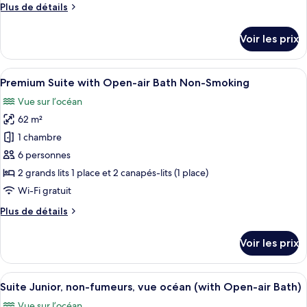
Plus
Plus de détails
air
Premium
de
Bath)
avec
détails
Voir les prix
sur
lits
le
jumeaux,
type
Afficher
Une chambre d’hôtel moderne avec deux 
non-
17
de
Premium Suite with Open-air Bath Non-Smoking
toutes
fumeurs
chambre
Vue sur l’océan
Chambre
les
(Terrace
Premium
62 m²
photos
Bath)
avec
pour
1 chambre
lits
ce
jumeaux,
6 personnes
non-
type
2 grands lits 1 place et 2 canapés-lits (1 place)
fumeurs
de
Wi-Fi gratuit
(Terrace
chambre :
Bath)
Plus
Plus de détails
Premium
de
Suite
détails
Voir les prix
with
sur
le
Open-
type
Afficher
Une chambre moderne avec une tête de 
air
14
de
Suite Junior, non-fumeurs, vue océan (with Open-air Bath)
toutes
Bath
chambre
Vue sur l’océan