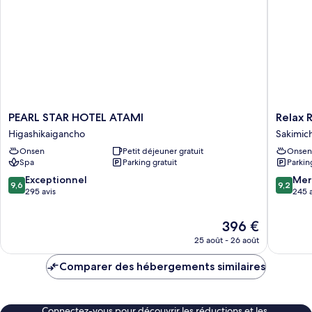
PEARL
Relax
PEARL STAR HOTEL ATAMI
Relax 
STAR
Resort
Higashikaigancho
Sakimic
HOTEL
Hotel
Onsen
Petit déjeuner gratuit
Onsen
ATAMI
Sakimic
Spa
Parking gratuit
Parkin
Higashikaigancho
9.6
9.2
Exceptionnel
Mer
9,6
9,2
sur
sur
295 avis
245 a
10,
10,
Exceptionnel,
Merveill
Le
396 €
295 avis
245 avis
nouveau
25 août - 26 août
prix
est
Comparer des hébergements similaires
de
396 €
Connectez-vous pour découvrir les réductions et les