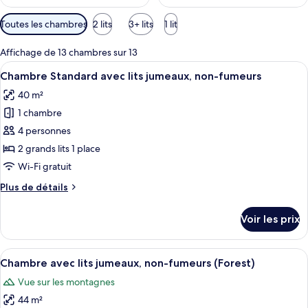
p
a
Filtres
Toutes les chambres
2 lits
3+ lits
1 lit
r
disponibles
pour
l
Affichage de 13 chambres sur 13
les
e
Afficher
Une chambre d’hôtel avec un grand lit,
12
Chambre Standard avec lits jumeaux, non-fumeurs
chambres
s
toutes
40 m²
les
v
1 chambre
o
photos
y
pour
4 personnes
a
ce
2 grands lits 1 place
g
type
e
Wi-Fi gratuit
u
de
Plus
Plus de détails
r
chambre :
de
s
Chambre
détails
Voir les prix
sur
Standard
le
avec
type
Afficher
Une chambre d’hôtel avec un lit en bo
lits
13
de
Chambre avec lits jumeaux, non-fumeurs (Forest)
toutes
jumeaux,
chambre
Vue sur les montagnes
Chambre
les
non-
Standard
44 m²
photos
fumeurs