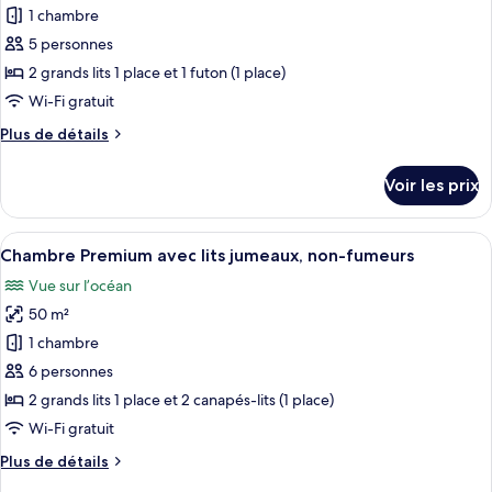
avec
pour
1 chambre
lits
ce
jumeaux,
5 personnes
non-
type
2 grands lits 1 place et 1 futon (1 place)
fumeurs
de
Wi-Fi gratuit
chambre :
Plus
Plus de détails
Chambre
de
avec
détails
Voir les prix
lits
sur
le
jumeaux,
type
Afficher
Une chambre moderne avec une tête de l
non-
14
de
Chambre Premium avec lits jumeaux, non-fumeurs
toutes
fumeurs
chambre
Vue sur l’océan
Chambre
les
(Forest)
avec
50 m²
photos
lits
pour
1 chambre
jumeaux,
ce
non-
6 personnes
fumeurs
type
2 grands lits 1 place et 2 canapés-lits (1 place)
(Forest)
de
Wi-Fi gratuit
chambre :
Plus
Plus de détails
Chambre
de