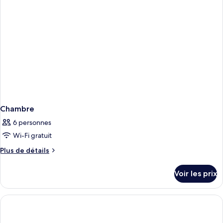
Chambre
6 personnes
Wi-Fi gratuit
Plus
Plus de détails
de
détails
Voir les prix
sur
le
type
de
chambre
Chambre