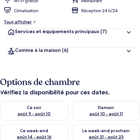
r
Wi-Fi gratuit
Restaurant
g
Climatisation
Réception 24 h/24
e
m
Tout afficher
e
n
Services et équipements principaux
(7)
t
s
Comme à la maison
(6)
l
e
s
m
Options de chambre
i
e
u
Vérifiez la disponibilité pour ces dates.
x
Vérifier la disponibilité pour ce soir août 9 - août 10
Vérifier la disponibilité pour 
n
Ce soir
Demain
o
août 9 - août 10
août 10 - août 11
t
é
Vérifier la disponibilité pour ce week-end août 14 - août 16
Vérifier la disponibilité pour
s
Ce week-end
Le week-end prochain
août 14 - août 16
août 21 - août 23