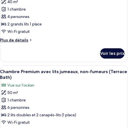
avec
40 m²
pour
lits
1 chambre
ce
jumeaux,
non-
type
4 personnes
fumeurs
de
2 grands lits 1 place
chambre :
Wi-Fi gratuit
Chambre
Plus
Plus de détails
avec
de
lits
détails
Voir les prix
sur
jumeaux,
le
non-
type
Afficher
Une chambre d’hôtel avec deux lits, un
fumeurs
15
de
Chambre Premium avec lits jumeaux, non-fumeurs (Terrace
toutes
(Terrace
chambre
Bath)
Chambre
les
Bath,
Vue sur l’océan
avec
photos
with
lits
50 m²
pour
Open-
jumeaux,
1 chambre
ce
non-
air
fumeurs
type
6 personnes
Bath)
(Terrace
de
2 lits doubles et 2 canapés-lits (1 place)
Bath,
chambre :
with
Wi-Fi gratuit
Chambre
Open-