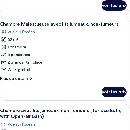
Premium
détails
Voir les prix
avec
sur
le
lits
type
Afficher
Une petite pièce comprenant un banc e
jumeaux,
15
de
Chambre Majestueuse avec lits jumeaux, non-fumeurs
toutes
non-
chambre
Vue sur l’océan
Chambre
les
fumeurs
Premium
62 m²
photos
avec
pour
1 chambre
lits
ce
jumeaux,
5 personnes
non-
type
2 grands lits 1 place
fumeurs
de
Wi-Fi gratuit
chambre :
Plus
Plus de détails
Chambre
de
Majestueuse
détails
Voir les prix
avec
sur
le
lits
type
Afficher
Une chambre d’hôtel au design minimali
jumeaux,
12
de
Chambre avec lits jumeaux, non-fumeurs (Terrace Bath,
toutes
non-
chambre
with Open-air Bath)
Chambre
les
fumeurs
Vue sur l’océan
Majestueuse
photos