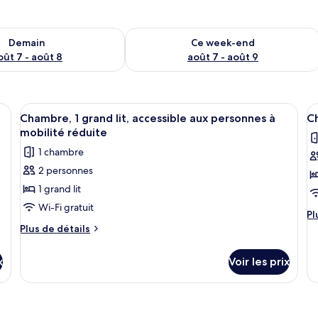
sponibilité pour demain août 7 - août 8
Vérifier la disponibilité pour ce week
Demain
Ce week-end
oût 7 - août 8
août 7 - août 9
Afficher
Wi-Fi gratuit
A
10
Chambre, 1 grand lit, accessible aux personnes à
C
toutes
t
mobilité réduite
les
le
1 chambre
photos
p
2 personnes
pour
p
1 grand lit
ce
c
type
t
Wi-Fi gratuit
Pl
Pl
de
d
d
Plus
Plus de détails
chambre :
c
dé
de
su
détails
Chambre,
C
x
Voir les prix
le
sur
1
D
ty
le
grand
d
type
c
lit,
de
C
chambre