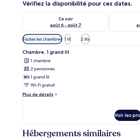
Vérifiez la disponibilité pour ces dates.
Vérifier la disponibilité pour ce soir août 6 - août 7
Vérifier la di
Ce soir
août 6 - août 7
a
Filtres
Toutes les chambres
1 lit
2 lits
disponibles
Afficher
Wi-Fi gratuit
pour
13
Chambre, 1 grand lit
toutes
les
1 chambre
les
chambres
2 personnes
photos
pour
1 grand lit
ce
Wi-Fi gratuit
type
Plus
Plus de détails
de
de
chambre :
détails
sur
Chambre,
Voir les pri
le
1
type
grand
de
Hébergements similaires
chambre
lit
Chambre,