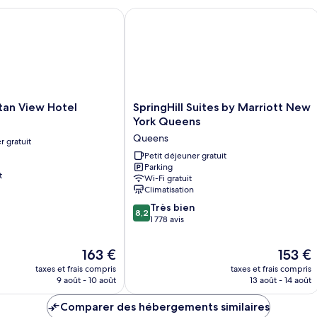
accessible
Do
Chambre,
n View Hotel
SpringHill Suites by Marriott New Y
aux
1
personnes
grand
lit,
à
accessible
mobilité
aux
réduite
personnes
à
SpringHill
tan View Hotel
SpringHill Suites by Marriott New
mobilité
Suites
York Queens
réduite
by
Queens
r gratuit
Marriott
New
Petit déjeuner gratuit
Parking
York
t
Wi-Fi gratuit
Queens
Climatisation
Queens
8.2
Très bien
8,2
sur
1 778 avis
10,
Très
Le
Le
163 €
153 €
bien,
nouveau
nouveau
taxes et frais compris
taxes et frais compris
1 778 avis
prix
prix
9 août - 10 août
13 août - 14 août
est
est
de
de
Comparer des hébergements similaires
163 €
153 €