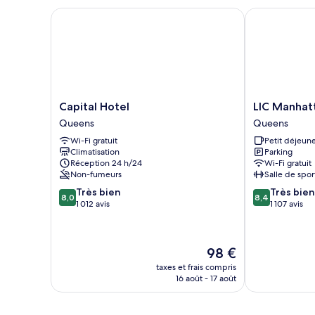
1
Capital Hotel
LIC Manhatta
grand
lit
Capital
LIC
Capital Hotel
LIC Manhat
Hotel
Manhattan
Queens
Queens
Queens
View
Wi-Fi gratuit
Petit déjeune
Hotel
Climatisation
Parking
Queens
Réception 24 h/24
Wi-Fi gratuit
Non-fumeurs
Salle de spor
8.0
8.4
Très bien
Très bien
8,0
8,4
sur
sur
1 012 avis
1 107 avis
10,
10,
Très
Très
bien,
bien,
Le
98 €
1 012 avis
1 107 avis
nouveau
taxes et frais compris
prix
16 août - 17 août
est
de
98 €