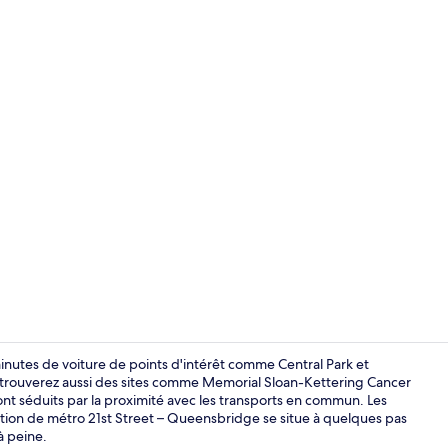
Hall
minutes de voiture de points d'intérêt comme Central Park et
 trouverez aussi des sites comme Memorial Sloan-Kettering Cancer
ont séduits par la proximité avec les transports en commun. Les
Façade de l
ation de métro 21st Street – Queensbridge se situe à quelques pas
à peine.