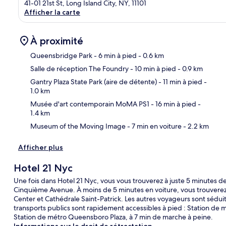
41-01 21st St, Long Island City, NY, 11101
Afficher la carte
À proximité
Queensbridge Park
- 6 min à pied
- 0.6 km
Salle de réception The Foundry
- 10 min à pied
- 0.9 km
Car
Gantry Plaza State Park (aire de détente)
- 11 min à pied
-
1.0 km
Musée d'art contemporain MoMA PS1
- 16 min à pied
-
1.4 km
Museum of the Moving Image
- 7 min en voiture
- 2.2 km
Afficher plus
Hotel 21 Nyc
Une fois dans Hotel 21 Nyc, vous vous trouverez à juste 5 minutes d
Cinquième Avenue. À moins de 5 minutes en voiture, vous trouvere
Center et Cathédrale Saint-Patrick. Les autres voyageurs sont sédui
transports publics sont rapidement accessibles à pied : Station de 
Station de métro Queensboro Plaza, à 7 min de marche à peine.
Informations sur le droit de rétractation