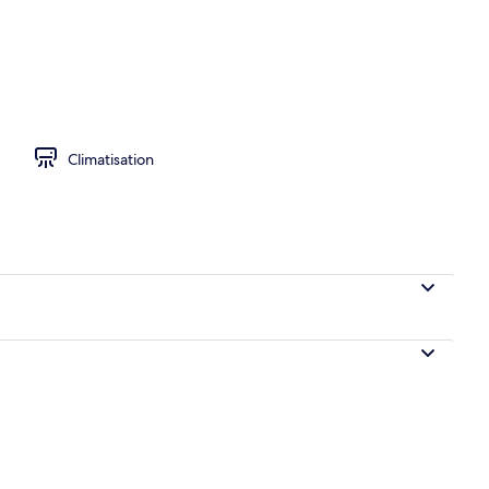
le | Wi-Fi gratuit
Climatisation