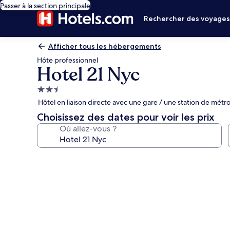
Passer à la section principale
Rechercher des voyage
Afficher tous les hébergements
Hôte professionnel
Hotel 21 Nyc
Hébergement
2.5 étoiles
Hôtel en liaison directe avec une gare / une station de métr
Choisissez des dates pour voir les prix
Où allez-vous ?
Galerie
photos
de
l’hébergement
Hotel