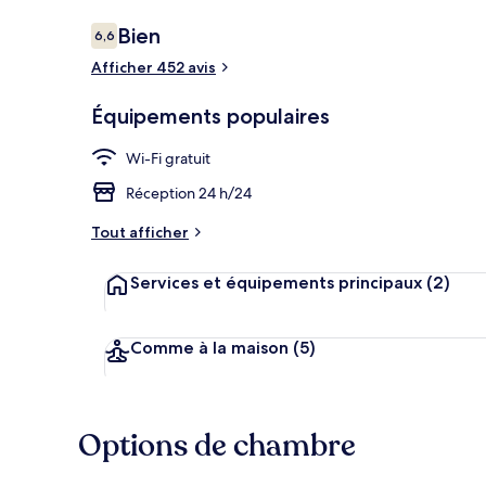
Avis
Bien
6,6
6,6 sur 10
voyageurs
Afficher 452 avis
Chambre Doub
Équipements populaires
Wi-Fi gratuit
Réception 24 h/24
Tout afficher
Services et équipements principaux
(2)
Comme à la maison
(5)
Options de chambre