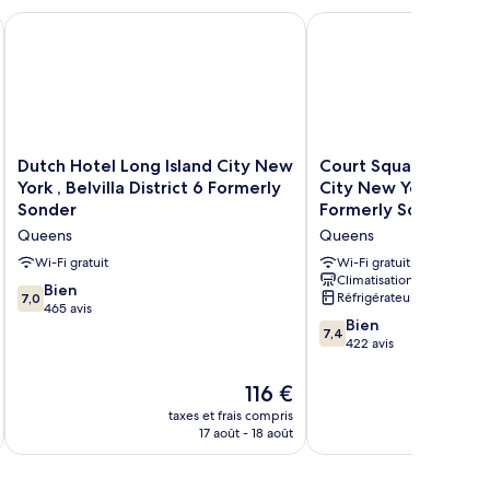
uble
ork Queens
Dutch Hotel Long Island City New York , Belvilla District 6 F
Court Square Hotel Long
Dutch
Court
Dutch Hotel Long Island City New
Court Square Hotel L
Hotel
Square
York , Belvilla District 6 Formerly
City New York , Belvil
Long
Hotel
Sonder
Formerly Sonder
Island
Long
Queens
Queens
City
Island
New
City
Wi-Fi gratuit
Wi-Fi gratuit
York
New
Climatisation
7.0
Bien
Réfrigérateur
7,0
,
York
sur
465 avis
Belvilla
,
7.4
Bien
10,
7,4
District
Belvilla
sur
422 avis
Bien,
6
District
10,
465 avis
Formerly
6
Bien,
Le
116 €
Sonder
Formerly
422 avis
nouveau
taxes et frais compris
tax
Queens
Sonder
prix
17 août - 18 août
Queens
est
de
116 €