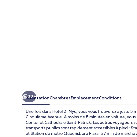
21
Nyc
32+
Présentation
Chambres
Emplacement
Conditions
Une fois dans Hotel 21 Nyc, vous vous trouverez à juste 5 
Cinquième Avenue. À moins de 5 minutes en voiture, vous
Center et Cathédrale Saint-Patrick. Les autres voyageurs s
transports publics sont rapidement accessibles à pied : St
et Station de métro Queensboro Plaza, à 7 min de marche 