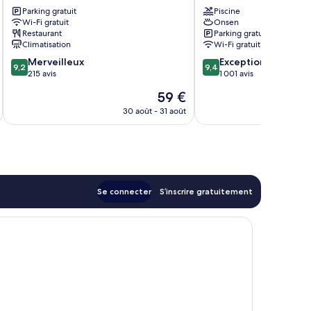
Hiji
Parking gratuit
&
Piscine
Wi-Fi gratuit
Onsen
RESORTS）
Restaurant
Parking gratuit
Minamitateishi
Climatisation
Wi-Fi gratuit
9.2
9.4
Merveilleux
Exceptionnel
9,2
9,4
sur
sur
215 avis
1 001 avis
10,
10,
Le
59 €
Merveilleux,
Exceptionnel,
nouveau
215 avis
1 001 avis
30 août - 31 août
prix
est
de
59 €
Se connecter
S’inscrire gratuitement