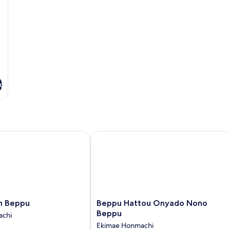
non-
fu
fumeurs
x
Beppu
Beppu Hattou Onyado Nono Beppu
Beppu
n Beppu
Beppu Hattou Onyado Nono
Hattou
Beppu
achi
Onyado
Ekimae Honmachi
Nono