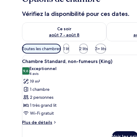
Vérifiez la disponibilité pour ces dates.
Vérifier la disponibilité pour ce soir août 7 - août 8
Vérifier la di
Ce soir
août 7 - août 8
a
Filtres
Toutes les chambres
1 lit
2 lits
3+ lits
disponibles
Afficher
Une chambre d’hôtel avec un gr
pour
16
Chambre Standard, non-fumeurs (King)
toutes
les
Exceptionnel
les
9,6
chambres
9,6 sur 10
(4 avis)
4 avis
photos
19 m²
pour
1 chambre
ce
2 personnes
type
1 très grand lit
de
Wi-Fi gratuit
chambre :
Chambre
Plus
Plus de détails
Standard,
de
détails
non-
Voir les pri