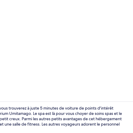
Enceinte de
s trouverez à juste 5 minutes de voiture de points d'intérêt
m Umitamago. Le spa est là pour vous choyer de soins spas et le
 petit creux. Parmi les autres petits avantages de cet hébergement
Suite, non-f
et une salle de fitness. Les autres voyageurs adorent le personnel