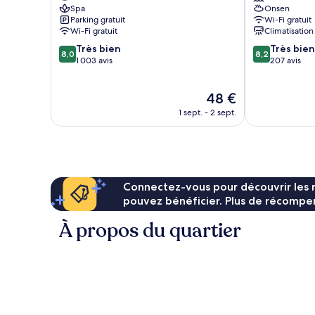
Spa
Onsen
Honmachi
Parking gratuit
Wi-Fi gratuit
Wi-Fi gratuit
Climatisation
8.0
8.2
Très bien
Très bien
8,0
8,2
sur
sur
1 003 avis
207 avis
10,
10,
Très
Très
Le
48 €
bien,
bien,
nouveau
1 003 avis
207 avis
1 sept. - 2 sept.
prix
est
de
48 €
Connectez-vous pour découvrir les 
pouvez bénéficier. Plus de récompen
À propos du quartier