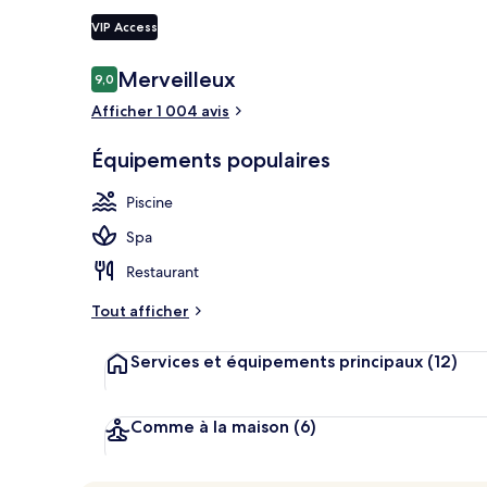
VIP Access
Avis
Merveilleux
9,0
9,0 sur 10
Piscine extér
voyageurs
Afficher 1 004 avis
Équipements populaires
Piscine
Spa
Restaurant
Tout afficher
Services et équipements principaux
(12)
Comme à la maison
(6)