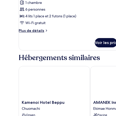
pour
1 chambre
non-
ce
fumeurs
6 personnes
type
4 lits 1 place et 2 futons (1 place)
de
Wi-Fi gratuit
chambre :
Plus
Suite,
Plus de détails
de
non-
détails
fumeurs,
Voir les pri
sur
bain
le
type
à
Hébergements similaires
de
remous
chambre
(Japanese
Suite,
Kamenoi Hotel Beppu
AMANEK Inn 
Spa
non-
fumeurs,
Suite
bain
Room)
à
remous
(Japanese
Spa
Kamenoi
AMANEK
Kamenoi Hotel Beppu
AMANEK In
Suite
Hotel
Inn
Chuomachi
Ekimae Honm
Room)
Beppu
Beppu
Onsen
Piscine
Chuomachi
Ekimae