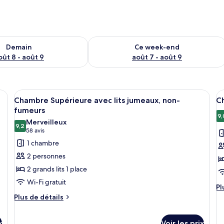
sponibilité pour demain août 8 - août 9
Vérifier la disponibilité pour ce week
Demain
Ce week-end
oût 8 - août 9
août 7 - août 9
and lit, des lampes de chevet, une petite table avec une chaise et une fen
Afficher
Une chambre d’hôtel avec un grand lit,
A
17
Chambre Supérieure avec lits jumeaux, non-
C
toutes
t
fumeurs
les
le
9,
Merveilleux
9,2
photos
p
9,2 sur 10
(58 avis)
58 avis
pour
p
1 chambre
ce
c
2 personnes
type
t
2 grands lits 1 place
de
d
Wi-Fi gratuit
chambre :
c
Pl
Pl
d
Plus
Chambre
Plus de détails
C
dé
de
Supérieure
S
su
détails
avec
n
le
x
Voir les prix
sur