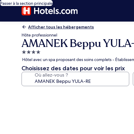
Passer à la section principale
Afficher tous les hébergements
Hôte professionnel
AMANEK Beppu YULA
Hébergement
4.0 étoiles
Hôtel avec un spa proposant des soins complets - Établiss
Choisissez des dates pour voir les prix
Où allez-vous ?
Galerie
photos
de
l’hébergement
AMANEK