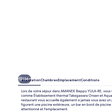
Beppu
YULA-
RE
136+
Présentation
Chambres
Emplacement
Conditions
Lors de votre séjour dans AMANEK Beppu YULA-RE, vous vou
comme Établissement thermal Takegawara Onsen et Aquariu
restaurant vous accueille également si jamais vous avez un
figurent une piscine extérieure, un bar en bord de piscine 
attentionné et l'emplacement.