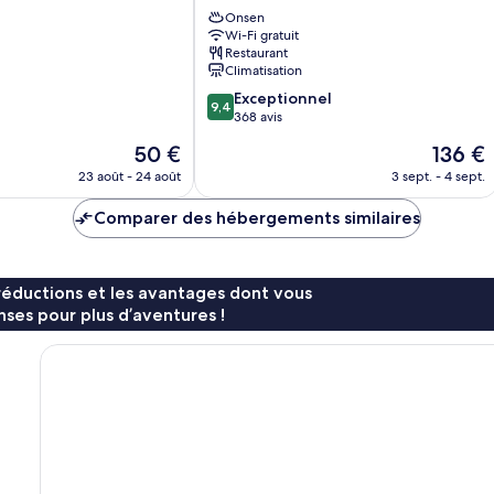
Beppu
Onsen
Wi-Fi gratuit
Ekimae
Restaurant
Honmachi
Climatisation
9.4
Exceptionnel
9,4
sur
368 avis
10,
Le
Le
50 €
136 €
Exceptionnel,
nouveau
nouveau
368 avis
23 août - 24 août
3 sept. - 4 sept.
prix
prix
est
est
Comparer des hébergements similaires
de
de
50 €
136 €
réductions et les avantages dont vous
ses pour plus d’aventures !