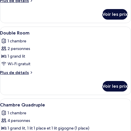
Plus
Plus de détails
de
de
chambre :
détails
Voir les prix
sur
Triple
le
Room
type
Afficher
Une chambre d’hôtel équipée d’un lit, 
5
de
Double Room
toutes
chambre
1 chambre
Triple
les
Room
2 personnes
photos
pour
1 grand lit
ce
Wi-Fi gratuit
type
Plus
Plus de détails
de
de
chambre :
détails
Voir les prix
sur
Double
le
Room
type
Afficher
Une chambre d’hôtel avec deux lits, u
4
de
Chambre Quadruple
toutes
chambre
1 chambre
Double
les
Room
4 personnes
photos
pour
1 grand lit, 1 lit 1 place et 1 lit gigogne (1 place)