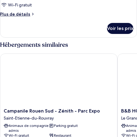
ce
Wi-Fi gratuit
type
Plus
Plus de détails
de
de
chambre :
détails
Voir les prix
sur
Chambre
le
Quadruple
type
Hébergements similaires
de
chambre
Campanile Rouen Sud - Zénith - Parc Expo
B&B HOTE
Chambre
Quadruple
Campanile
B&B
Campanile Rouen Sud - Zénith - Parc Expo
B&B HO
Rouen
HOTEL
Saint-Etienne-du-Rouvray
Le Gran
Sud
Rouen
Animaux de compagnie
Parking gratuit
Anima
-
Parc
admis
admis
Zénith
des
Wi-Fi gratuit
Restaurant
Wi-Fi 