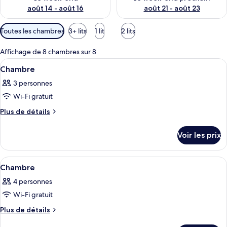
août 14 - août 16
août 21 - août 23
Filtres
Toutes les chambres
3+ lits
1 lit
2 lits
disponibles
pour
Affichage de 8 chambres sur 8
les
Afficher
Une chambre d’hôtel avec un lit, des t
5
Chambre
chambres
toutes
3 personnes
les
Wi-Fi gratuit
photos
pour
Plus
Plus de détails
de
ce
détails
type
Voir les prix
sur
de
le
chambre :
type
Afficher
Une chambre d’hôtel avec deux lits, u
5
de
Chambre
Chambre
toutes
chambre
4 personnes
Chambre
les
Wi-Fi gratuit
photos
pour
Plus
Plus de détails
de
ce