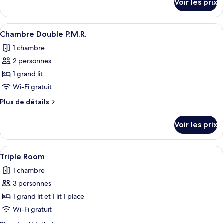
Voir les prix
sur
Chambre
le
Familiale
type
Afficher
Une chambre d’hôtel avec un lit, des t
4
de
Chambre Double P.M.R.
toutes
chambre
1 chambre
Chambre
les
Familiale
2 personnes
photos
pour
1 grand lit
ce
Wi-Fi gratuit
type
Plus
Plus de détails
de
de
chambre :
détails
Voir les prix
sur
Chambre
le
Double
type
Afficher
Une chambre d’hôtel avec deux lits, un
P.M.R.
5
de
Triple Room
toutes
chambre
1 chambre
Chambre
les
Double
3 personnes
photos
P.M.R.
pour
1 grand lit et 1 lit 1 place
ce
Wi-Fi gratuit
type