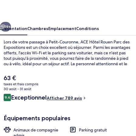
Hôtel
Rouen
Parc
cédent
Suivant
des
19+
Présentation
Chambres
Emplacement
Conditions
Expositions
Lors de votre passage à Petit-Couronne, ACE Hôtel Rouen Parc des
Expositions est un choix excellent où séjourner. Parmi les avantages
offerts, l'accès Wi-Fi et le parking sans voiturier, mais ce n'est pas
tout puisqu'à proximité, vous pourrez faire de la randonnée à pied
ou à vélo, idéal pour un séjour actif. Le personnel attentionné et le
bon rapport qualité-prix remportent un franc succès auprès des
autres voyageurs.
Le
63 €
prix
taxes et frais compris
actuel
30 août - 31 août
Terrasse/Patio
est
Avis
Exceptionnel
9,4
Afficher 789 avis
de
9,4 sur 10
voyageurs
63 €.
Équipements populaires
Animaux de compagnie
Parking gratuit
admis