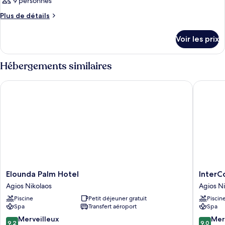
9 personnes
Plus
Plus de détails
de
détails
Voir les prix
sur
le
type
Hébergements similaires
de
chambre
Elounda Palm Hotel
InterCon
Chambre
Elounda
InterCon
Elounda Palm Hotel
InterC
Palm
Crete
Agios Nikolaos
Agios Ni
Hotel
by
Piscine
Petit déjeuner gratuit
Piscin
Agios
IHG
Spa
Transfert aéroport
Spa
Nikolaos
Agios
Nikolaos
9.2
9.0
Merveilleux
Mer
9,2
9,0