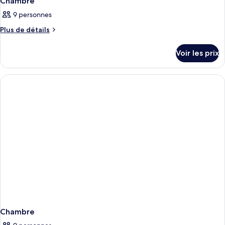
Chambre
9 personnes
Plus
Plus de détails
de
détails
Voir les prix
sur
le
type
de
chambre
Chambre
Chambre