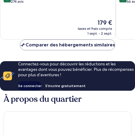
sur
sur
274 avis
66 av
10,
10,
Merveilleux,
Merveill
274 avis
66 avis
Le
179 €
nouveau
taxes et frais compris
prix
1 sept. - 2 sept.
est
de
Comparer des hébergements similaires
179 €
Connectez-vous pour découvrir les réductions et les
avantages dont vous pouvez bénéficier. Plus de récompenses
pour plus d’aventures !
Se connecter
S’inscrire gratuitement
À propos du quartier