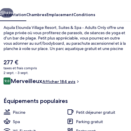
Resort,
cédent
Suivant
Suites
149+
Présentation
Chambres
Emplacement
Conditions
&
Aquila Elounda Village Resort, Suites & Spa - Adults Only offre une
Spa
plage privée où vous profiterez de parasols, de séances de yoga et
d'un bar de plage. Petit plus appréciable, vous pourrez en outre
-
vous adonner au surf/bodyboard, au parachute ascensionnel et à la
Adults
planche à voile sur place. Un parc aquatique gratuit et une piscine
couverte sont à votre disposition pour un agréable moment de
Only
détente, tandis que ceux souhaitant se faire dorloter pourront
Le
277 €
profiter des massages aux pierres chaudes offerts par le spa. Les
prix
taxes et frais compris
options de restauration comprennent 4 restaurants, tandis que les 2
actuel
2 sept. - 3 sept.
bars/salons vous invitent à siroter des boissons rafraîchissantes. Cet
Extérieur
est
Avis
hôtel de luxe abrite en outre une salle de fitness, un sauna et un
Merveilleux
9,0
Afficher 184 avis
de
9,0 sur 10
hammam.
voyageurs
277 €.
Équipements populaires
Piscine
Petit déjeuner gratuit
Spa
Parking gratuit