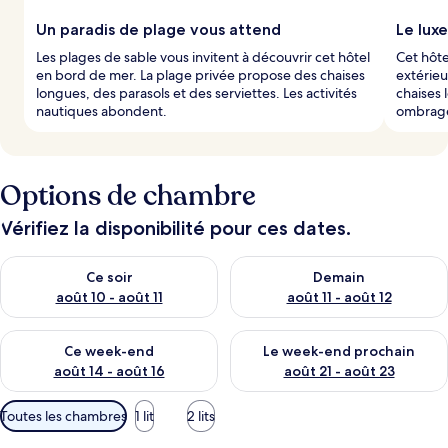
Un paradis de plage vous attend
Le luxe
Les plages de sable vous invitent à découvrir cet hôtel
Cet hôte
en bord de mer. La plage privée propose des chaises
extérieu
longues, des parasols et des serviettes. Les activités
chaises 
nautiques abondent.
ombragé
Options de chambre
Vérifiez la disponibilité pour ces dates.
Vérifier la disponibilité pour ce soir août 10 - août 11
Vérifier la disponibilité pour 
Ce soir
Demain
août 10 - août 11
août 11 - août 12
Vérifier la disponibilité pour ce week-end août 14 - août 16
Vérifier la disponibilité pour
Ce week-end
Le week-end prochain
août 14 - août 16
août 21 - août 23
Filtres
Toutes les chambres
1 lit
2 lits
disponibles