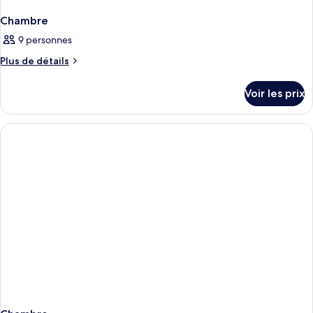
Chambre
9 personnes
Plus
Plus de détails
de
détails
Voir les prix
sur
le
type
de
chambre
Chambre