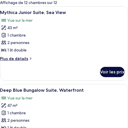
pour
Affichage de 12 chambres sur 12
les
Afficher
Une chambre d’hôtel avec un lit, une c
5
Mythica Junior Suite, Sea View
chambres
toutes
Vue sur la mer
les
43 m²
photos
pour
1 chambre
ce
2 personnes
type
1 lit double
de
Plus
Plus de détails
chambre :
de
Mythica
détails
Voir les prix
sur
Junior
le
Suite,
type
Afficher
Un balcon avec deux fauteuils en osie
Sea
14
de
Deep Blue Bungalow Suite, Waterfront
toutes
View
chambre
Vue sur la mer
Mythica
les
Junior
47 m²
photos
Suite,
pour
1 chambre
Sea
ce
View
2 personnes
type
1 lit double