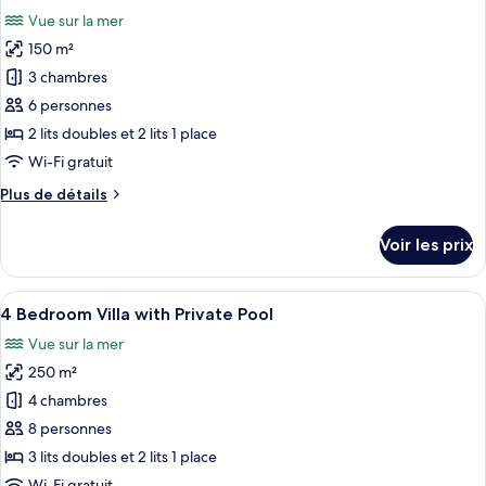
toutes
and
chambre
Vue sur la mer
Suite
les
Outdoor
with
150 m²
photos
Jacuzzi
Side
pour
3 chambres
Sea
ce
View
6 personnes
and
type
2 lits doubles et 2 lits 1 place
Outdoor
de
Wi-Fi gratuit
Jacuzzi
chambre :
Plus
Plus de détails
3
de
Bedroom
détails
Voir les prix
Villa
sur
le
with
type
Afficher
Une chambre à coucher comprenant un 
Private
21
de
4 Bedroom Villa with Private Pool
toutes
Pool
chambre
Vue sur la mer
3
les
Bedroom
250 m²
photos
Villa
pour
4 chambres
with
ce
Private
8 personnes
Pool
type
3 lits doubles et 2 lits 1 place
de
Wi-Fi gratuit