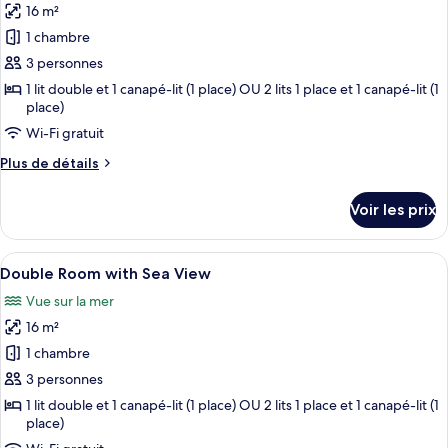
with
16 m²
photos
Pool
Side
pour
1 chambre
Sea
ce
View
3 personnes
and
type
1 lit double et 1 canapé-lit (1 place) OU 2 lits 1 place et 1 canapé-lit (1
Private
de
place)
Pool
chambre :
Wi-Fi gratuit
Double
Plus
Plus de détails
Room
de
with
détails
Voir les prix
sur
Side
le
Sea
type
Afficher
Une chambre d’hôtel avec un grand lit,
View
6
de
Double Room with Sea View
toutes
chambre
Vue sur la mer
Double
les
Room
16 m²
photos
with
pour
1 chambre
Side
ce
Sea
3 personnes
View
type
1 lit double et 1 canapé-lit (1 place) OU 2 lits 1 place et 1 canapé-lit (1
de
place)
chambre :