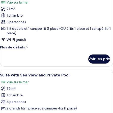
View
Vue sur la mer
Frontal
les
Deluxe
21 m²
photos
Room
pour
1 chambre
with
ce
Sea
3 personnes
View
type
1 lit double et 1 canapé-lit (1 place) OU 2 lits 1 place et 1 canapé-lit (1
de
place)
chambre :
Wi-Fi gratuit
Frontal
Plus
Plus de détails
Deluxe
de
Room
détails
Voir les prix
sur
with
le
Sea
type
Afficher
Une chambre d’hôtel avec un lit, un bu
View
15
de
Suite with Sea View and Private Pool
toutes
chambre
and
Vue sur la mer
Frontal
les
Private
Deluxe
35 m²
photos
Pool
Room
pour
1 chambre
with
ce
Sea
4 personnes
View
type
2 grands lits 1 place et 2 canapés-lits (1 place)
and
de