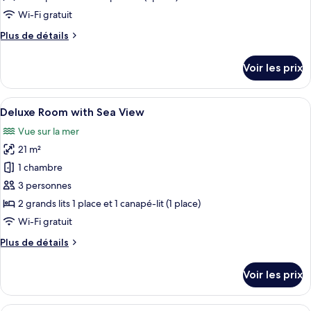
Private
de
Wi-Fi gratuit
Pool
chambre :
Plus
Plus de détails
Suite
de
Sea
détails
Voir les prix
View
sur
le
type
Afficher
Une chambre d’hôtel avec un lit, un ca
5
de
Deluxe Room with Sea View
toutes
chambre
Vue sur la mer
Suite
les
Sea
21 m²
photos
View
pour
1 chambre
ce
3 personnes
type
2 grands lits 1 place et 1 canapé-lit (1 place)
de
Wi-Fi gratuit
chambre :
Plus
Plus de détails
Deluxe
de
Room
détails
Voir les prix
with
sur
le
Sea
type