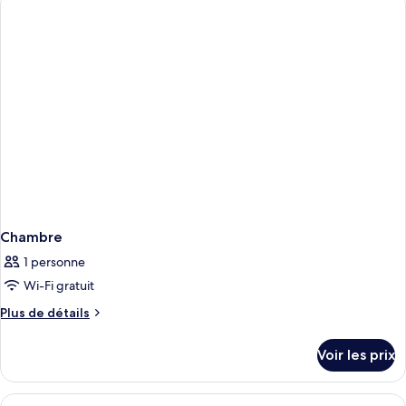
de
chambre
Chambre
Chambre
1 personne
Wi-Fi gratuit
Plus
Plus de détails
de
détails
Voir les prix
sur
le
type