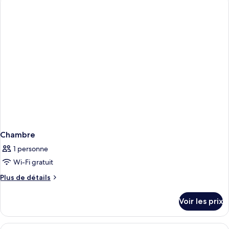
View
de
chambre
Deluxe
Room
with
Sea
View
Chambre
1 personne
Wi-Fi gratuit
Plus
Plus de détails
de
détails
Voir les prix
sur
le
type