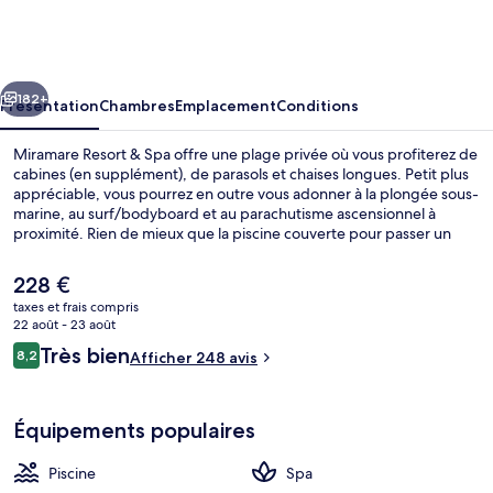
Resort
&
Spa
cédent
Suivant
182+
Présentation
Chambres
Emplacement
Conditions
Miramare Resort & Spa offre une plage privée où vous profiterez de
cabines (en supplément), de parasols et chaises longues. Petit plus
appréciable, vous pourrez en outre vous adonner à la plongée sous-
marine, au surf/bodyboard et au parachutisme ascensionnel à
proximité. Rien de mieux que la piscine couverte pour passer un
moment agréable, tandis que ceux souhaitant prendre soin d'eux
profiteront des dépresso-massages, des enveloppements
Le
228 €
corporels et des soins d'aromathérapie. L'établissement
prix
taxes et frais compris
BELLAVISTA, l'un des 2 restaurants, sert des spécialités Cuisine
actuel
22 août - 23 août
internationale et est ouvert pour le petit déjeuner, le déjeuner et le
Terrasse/Patio
est
Avis
dîner. Parmi les autres petits avantages de cet hébergement
Très bien
8,2
Afficher 248 avis
de
8,2 sur 10
figurent 2 bars en bord de piscine, un bar / salon et un centre de
voyageurs
228 €.
remise en forme.
Équipements populaires
Piscine
Spa