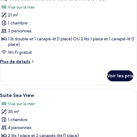
toutes
View
chambre
Vue sur la mer
Suite
les
and
Two
21 m²
photos
Private
Bedroom
pour
Pool
1 chambre
with
ce
Sea
3 personnes
View
type
1 lit double et 1 canapé-lit (1 place) OU 2 lits 1 place et 1 canapé-lit (1
and
de
place)
Private
chambre :
Wi-Fi gratuit
Pool
Superior
Plus
Plus de détails
Room
de
with
détails
Voir les prix
sur
Sea
le
View
type
Afficher
Une chambre d’hôtel avec un lit, un bu
and
6
de
Suite Sea View
toutes
chambre
Private
Vue sur la mer
Superior
les
Pool
Room
35 m²
photos
with
pour
1 chambre
Sea
ce
View
4 personnes
and
type
2 lits 1 place et 2 canapés-lits (1 place)