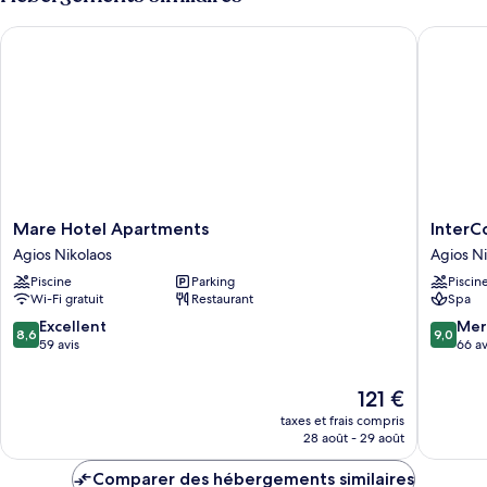
de
chambre
Mare Hotel Apartments
InterCon
Chambre
Mare
InterCon
Mare Hotel Apartments
InterC
Hotel
Crete
Agios Nikolaos
Agios Ni
Apartments
by
Piscine
Parking
Piscin
Agios
IHG
Wi-Fi gratuit
Restaurant
Spa
Nikolaos
Agios
Nikolaos
8.6
9.0
Excellent
Mer
8,6
9,0
sur
sur
59 avis
66 av
10,
10,
Excellent,
Merveill
Le
121 €
59 avis
66 avis
nouveau
taxes et frais compris
prix
28 août - 29 août
est
de
Comparer des hébergements similaires