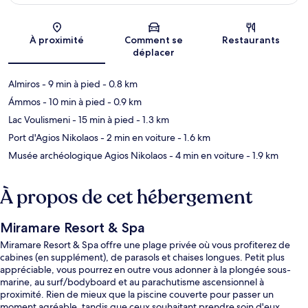
Carte
À proximité
Comment se
Restaurants
déplacer
Almiros
- 9 min à pied
- 0.8 km
Ámmos
- 10 min à pied
- 0.9 km
Lac Voulismeni
- 15 min à pied
- 1.3 km
Port d'Agios Nikolaos
- 2 min en voiture
- 1.6 km
Musée archéologique Agios Nikolaos
- 4 min en voiture
- 1.9 km
À propos de cet hébergement
Miramare Resort & Spa
Miramare Resort & Spa offre une plage privée où vous profiterez de
cabines (en supplément), de parasols et chaises longues. Petit plus
appréciable, vous pourrez en outre vous adonner à la plongée sous-
marine, au surf/bodyboard et au parachutisme ascensionnel à
proximité. Rien de mieux que la piscine couverte pour passer un
moment agréable, tandis que ceux souhaitant prendre soin d'eux