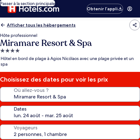
Passer à la section principale
Obtenir l’appli
Afficher tous les hébergements
Hôte professionnel
Miramare Resort & Spa
Hébergement
4.0 étoiles
Hôtel en bord de plage à Agios Nicólaos avec une plage privée et un
spa
Choisissez des dates pour voir les prix
Où allez-vous ?
Dates
Voyageurs