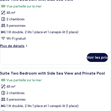
toutes
Jacuzzi
chambre
Vue partielle sur la mer
Suite
les
with
45 m²
photos
Sea
pour
2 chambres
View
ce
and
5 personnes
Jacuzzi
type
1 lit double, 2 lits 1 place et 1 canapé-lit (1 place)
de
Wi-Fi gratuit
chambre :
Plus
Plus de détails
Suite
de
Two
détails
Voir les prix
Bedroom
sur
le
with
type
Afficher
Une chambre d’hôtel équipée d’un lit,
Side
12
de
Suite Two Bedroom with Side Sea View and Private Pool
toutes
Sea
chambre
Vue partielle sur la mer
Suite
les
View
Two
45 m²
photos
Bedroom
pour
2 chambres
with
ce
Side
5 personnes
Sea
type
1 lit double, 2 lits 1 place et 1 canapé-lit (1 place)
View
de