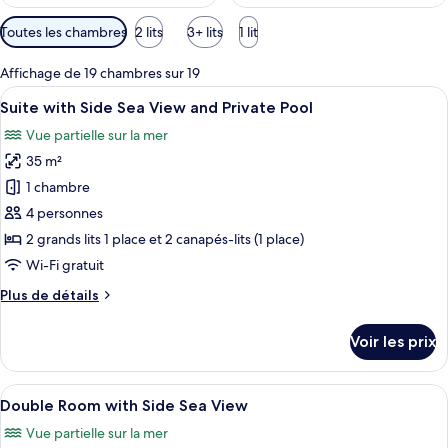
Filtres
Toutes les chambres
2 lits
3+ lits
1 lit
disponibles
pour
Affichage de 19 chambres sur 19
les
Afficher
Une chambre d’hôtel moderne dotée d’u
9
Suite with Side Sea View and Private Pool
chambres
toutes
Vue partielle sur la mer
les
35 m²
photos
pour
1 chambre
ce
4 personnes
type
2 grands lits 1 place et 2 canapés-lits (1 place)
de
Wi-Fi gratuit
chambre :
Plus
Plus de détails
Suite
de
with
détails
Voir les prix
Side
sur
le
Sea
type
Afficher
Une chambre d’hôtel équipée d’un lit, 
View
5
de
Double Room with Side Sea View
toutes
and
chambre
Vue partielle sur la mer
Suite
les
Private