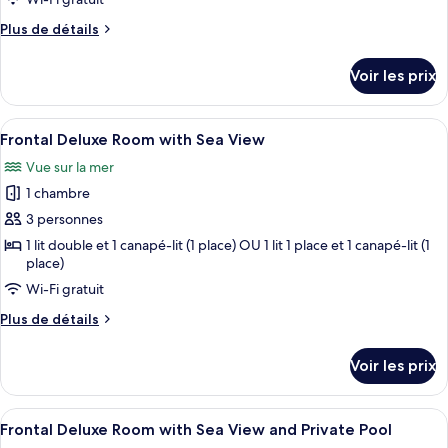
chambre :
Plus
Plus de détails
4
de
Bedroom
détails
Voir les prix
Villa
sur
le
with
type
Afficher
Une chambre d’hôtel avec un lit, un ca
Private
9
de
Frontal Deluxe Room with Sea View
toutes
Pool
chambre
Vue sur la mer
4
les
Bedroom
1 chambre
photos
Villa
pour
3 personnes
with
ce
Private
1 lit double et 1 canapé-lit (1 place) OU 1 lit 1 place et 1 canapé-lit (1
Pool
place)
type
de
Wi-Fi gratuit
chambre :
Plus
Plus de détails
Frontal
de
détails
Deluxe
Voir les prix
sur
Room
le
with
type
Afficher
Une chambre d’hôtel comprenant un lit
Sea
12
de
Frontal Deluxe Room with Sea View and Private Pool
toutes
chambre