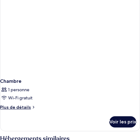
de
chambre
Chambre
Chambre
1 personne
Wi-Fi gratuit
Plus
Plus de détails
de
détails
Voir les prix
sur
le
type
Hébergements similaires