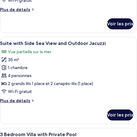
Wi-Fi gratuit
Double
Plus
Plus de détails
Room
de
with
détails
Voir les prix
sur
Sea
le
View
type
Afficher
Un bain à remous offrant une vue dégag
6
de
Suite with Side Sea View and Outdoor Jacuzzi
toutes
chambre
Vue partielle sur la mer
Double
les
Room
35 m²
photos
with
pour
1 chambre
Sea
ce
View
4 personnes
type
2 grands lits 1 place et 2 canapés-lits (1 place)
de
Wi-Fi gratuit
chambre :
Plus
Plus de détails
Suite
de
with
détails
Voir les prix
Side
sur
le
Sea
type
Afficher
Une terrasse dotée de mobilier en bois
View
18
de
3 Bedroom Villa with Private Pool