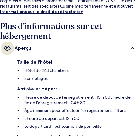
corporels et des soins d'aromathérapie. L'établissement Oliva, l'un des 2
restaurants, sert des spécialités Cuisine méditerranéenne et est ouvert
pour le petit déjeuner, le déjeuner et le dîner. Cet hôtel de luxe abrite
Informations sur le droit de rétractation
en outre 3 bars de plage, un bar en bord de piscine et une salle de
fitness. Les autres voyageurs ne disent que du bien en ce qui concerne
Plus d’informations sur cet
le personnel attentionné.
hébergement
Aperçu
Taille de l'hôtel
Hôtel de 244 chambres
Sur 7 étages
Arrivée et départ
Heure de début de l'enregistrement : 15 h 00 ; heure de
fin de l'enregistrement : 04 h 30.
Âge minimum pour effectuer l'enregistrement : 18 ans
L'heure de départ est 12 h 00
Le départ tardif est soumis à disponibilité