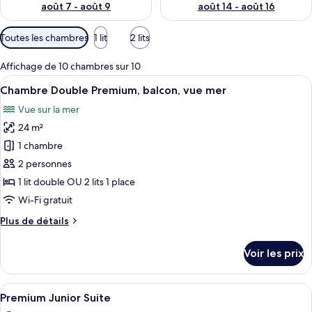
août 7 - août 9
août 14 - août 16
Filtres
Toutes les chambres
1 lit
2 lits
disponibles
pour
Affichage de 10 chambres sur 10
les
Afficher
Une chambre d’hôtel moderne équipée d’
8
Chambre Double Premium, balcon, vue mer
chambres
toutes
Vue sur la mer
les
24 m²
photos
pour
1 chambre
ce
2 personnes
type
1 lit double OU 2 lits 1 place
de
Wi-Fi gratuit
chambre :
Plus
Plus de détails
Chambre
de
Double
détails
Voir les prix
Premium,
sur
le
balcon,
type
Afficher
Un salon moderne comprenant un canapé
vue
10
de
Premium Junior Suite
toutes
mer
chambre