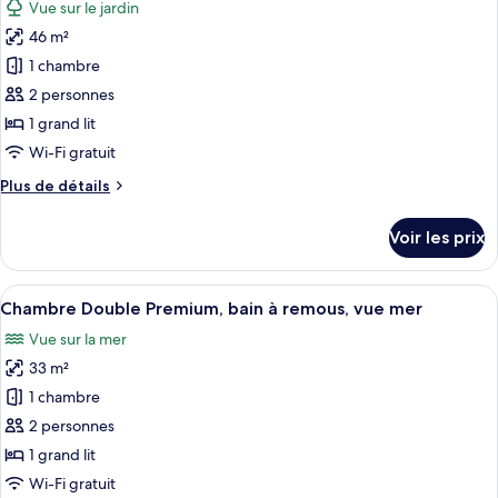
Vue sur le jardin
Chambre
les
Double
46 m²
photos
Premium,
pour
1 chambre
balcon,
ce
vue
2 personnes
mer
type
1 grand lit
de
Wi-Fi gratuit
chambre :
Plus
Plus de détails
Premium
de
Junior
détails
Voir les prix
Suite
sur
le
type
Afficher
Une chambre d’hôtel avec un lit, une t
9
de
Chambre Double Premium, bain à remous, vue mer
toutes
chambre
Vue sur la mer
Premium
les
Junior
33 m²
photos
Suite
pour
1 chambre
ce
2 personnes
type
1 grand lit
de
Wi-Fi gratuit