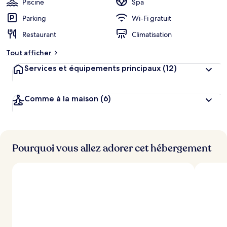
Piscine
Spa
e
r
Parking
Wi-Fi gratuit
g
Restaurant
Climatisation
e
m
Tout afficher
e
n
Services et équipements principaux
(12)
t
s
Comme à la maison
(6)
l
e
s
m
i
Pourquoi vous allez adorer cet hébergement
e
u
x
n
o
t
é