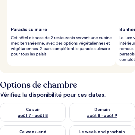
s
p
a
r
Paradis culinaire
Bonheu
l
Cet hôtel dispose de 2 restaurants servant une cuisine
Le luxe 
e
méditerranéenne, avec des options végétaliennes et
intérieu
s
végétariennes. 2 bars complètent le paradis culinaire
remous p
pour tous les palais.
parasols
v
complète
o
y
a
g
e
Options de chambre
u
r
Vérifiez la disponibilité pour ces dates.
s
Vérifier la disponibilité pour ce soir août 7 - août 8
Vérifier la disponibilité pour 
Ce soir
Demain
août 7 - août 8
août 8 - août 9
Vérifier la disponibilité pour ce week-end août 7 - août 9
Vérifier la disponibilité pour 
Ce week-end
Le week-end prochain