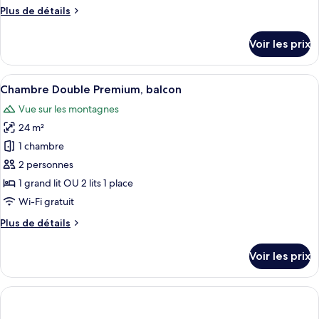
chambre :
Plus
Plus de détails
Chambre
de
Double
détails
Voir les prix
Deluxe,
sur
le
bain
type
Afficher
Un balcon avec une chaise en bois et 
à
4
de
Chambre Double Premium, balcon
toutes
remous
chambre
Vue sur les montagnes
Chambre
les
Double
24 m²
photos
Deluxe,
pour
1 chambre
bain
ce
à
2 personnes
remous
type
1 grand lit OU 2 lits 1 place
de
Wi-Fi gratuit
chambre :
Plus
Plus de détails
Chambre
de
Double
détails
Voir les prix
Premium,
sur
le
balcon
type
de
chambre