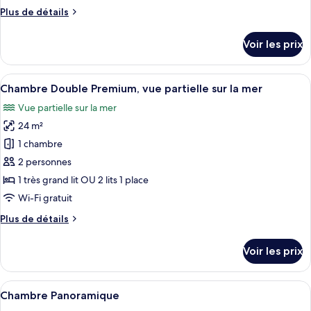
chambre :
Plus
Plus de détails
Chambre
de
Double
détails
Voir les prix
Premium,
sur
le
bain
type
Afficher
Un balcon offrant une vue dégagée sur
à
4
de
Chambre Double Premium, vue partielle sur la mer
toutes
remous,
chambre
Vue partielle sur la mer
Chambre
les
vue
Double
24 m²
photos
mer
Premium,
pour
1 chambre
bain
ce
à
2 personnes
remous,
type
1 très grand lit OU 2 lits 1 place
vue
de
Wi-Fi gratuit
mer
chambre :
Plus
Plus de détails
Chambre
de
Double
détails
Voir les prix
Premium,
sur
le
vue
type
Afficher
Une chambre moderne équipée d’un bur
partielle
10
de
Chambre Panoramique
toutes
sur
chambre