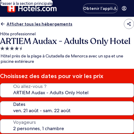
Passer à la section principale
Obtenir l’appli
Afficher tous les hébergements
Hôte professionnel
ARTIEM Audax - Adults Only Hotel
Hébergement
4.5 étoiles
Hôtel près de la plage à Ciutadella de Menorca avec un spa et une
piscine extérieure
Choisissez des dates pour voir les prix
Où allez-vous ?
Dates
Voyageurs