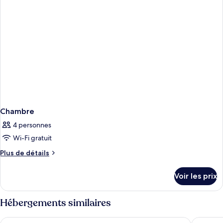
Chambre
Chambre
4 personnes
Wi-Fi gratuit
Plus
Plus de détails
de
détails
Voir les prix
sur
le
type
Hébergements similaires
de
chambre
Melia Cala Galdana - Menorca
Grupotel