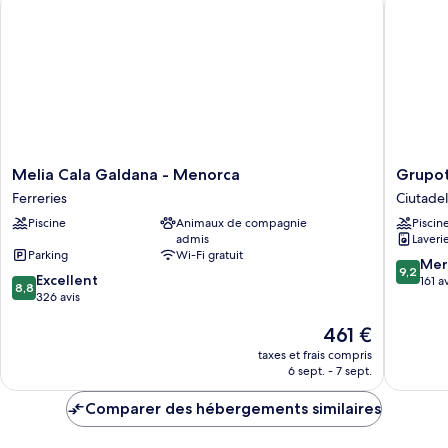
Chambre
Melia
Grupote
Melia Cala Galdana - Menorca
Grupot
Cala
Macarel
Ferreries
Ciutade
Galdana
Suites
Piscine
Animaux de compagnie
Piscin
-
&
admis
Laveri
Menorca
Spa
Parking
Wi-Fi gratuit
Ferreries
Ciutadel
9.2
Mer
9,2
8.8
Excellent
de
sur
161 a
8,8
sur
326 avis
Menorc
10,
10,
Merveill
Le
461 €
Excellent,
161 avis
nouveau
326 avis
taxes et frais compris
prix
6 sept. - 7 sept.
est
de
Comparer des hébergements similaires
461 €