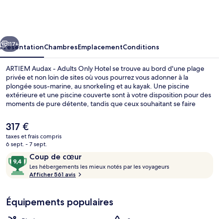
Audax
-
Adults
cédent
Suivant
Only
117+
Présentation
Chambres
Emplacement
Conditions
Hotel
ARTIEM Audax - Adults Only Hotel se trouve au bord d'une plage
privée et non loin de sites où vous pourrez vous adonner à la
plongée sous-marine, au snorkeling et au kayak. Une piscine
extérieure et une piscine couverte sont à votre disposition pour des
moments de pure détente, tandis que ceux souhaitant se faire
chouchouter pourront profiter des massages aux pierres chaudes,
des enveloppements corporels et des soins d'aromathérapie.
Le
317 €
L'établissement Oliva, l'un des 2 restaurants, sert des spécialités
prix
taxes et frais compris
Cuisine méditerranéenne et est ouvert pour le petit déjeuner, le
actuel
6 sept. - 7 sept.
déjeuner et le dîner. Cet hôtel de luxe abrite en outre 3 bars de
Chambre Panoramique | Vue de la ch
est
Avis
9,4
plage, un bar en bord de piscine et une salle de fitness. Les autres
Coup de cœur
de
voyageurs ne disent que du bien en ce qui concerne le personnel
voyageurs
L
sur
Les hébergements les mieux notés par les voyageurs
317 €.
attentionné.
e
Afficher 561 avis
10,
s
Coup
de
Équipements populaires
h
cœur
é
b