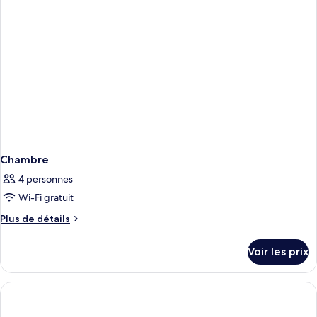
Chambre
Chambre
4 personnes
Wi-Fi gratuit
Plus
Plus de détails
de
détails
Voir les prix
sur
le
type
de
chambre