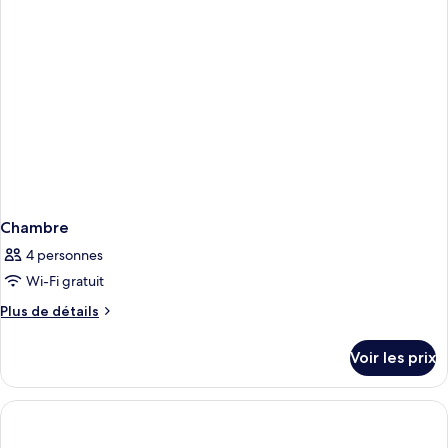
Chambre
Double
Premium,
balcon
Chambre
4 personnes
Wi-Fi gratuit
Plus
Plus de détails
de
détails
Voir les prix
sur
le
type
de
chambre