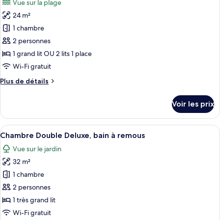
Vue sur la plage
Chambre
les
la
Double
24 m²
photos
mer
Premium,
pour
1 chambre
vue
ce
partielle
2 personnes
sur
type
1 grand lit OU 2 lits 1 place
la
de
Wi-Fi gratuit
mer
chambre :
Plus
Plus de détails
Chambre
de
Panoramique
détails
Voir les prix
sur
le
type
Afficher
Une chambre d’hôtel moderne équipée d
7
de
Chambre Double Deluxe, bain à remous
toutes
chambre
Vue sur le jardin
Chambre
les
Panoramique
32 m²
photos
pour
1 chambre
ce
2 personnes
type
1 très grand lit
de
Wi-Fi gratuit