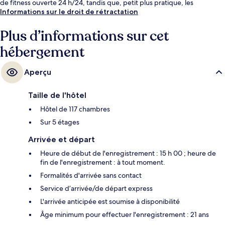
de fitness ouverte 24 h/24, tandis que, petit plus pratique, les
chambres bénéficient d'un réfrigérateur et d'un micro-ondes. Les
Informations sur le droit de rétractation
autres voyageurs ne disent que du bien en ce qui concerne le
personnel attentionné.
Plus d’informations sur cet
hébergement
Aperçu
Taille de l'hôtel
Hôtel de 117 chambres
Sur 5 étages
Arrivée et départ
Heure de début de l'enregistrement : 15 h 00 ; heure de
fin de l'enregistrement : à tout moment.
Formalités d'arrivée sans contact
Service d’arrivée/de départ express
L'arrivée anticipée est soumise à disponibilité
Âge minimum pour effectuer l'enregistrement : 21 ans