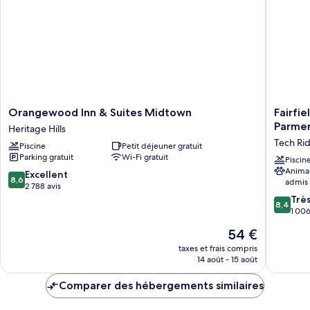
gd
Evolution,
lit,
très
gd
canapé-
lit,
lit
canapé-
lit
Orangewood
Fairfield
Orangewood Inn & Suites Midtown
Fairfie
Inn
by
Parmer
Heritage Hills
&
Marriott
Tech Ri
Piscine
Petit déjeuner gratuit
Suites
Inn
Parking gratuit
Wi-Fi gratuit
Midtown
&
Piscin
Anima
Heritage
Suites
8.6
Excellent
8,6
admis
Hills
Austin
sur
2 788 avis
Parmer/
10,
8.4
Trè
8,4
Ridge
Excellent,
sur
1 006
Tech
2 788 avis
10,
Le
54 €
Ridge
Très
nouveau
bien,
taxes et frais compris
prix
14 août - 15 août
1 006 av
est
de
Comparer des hébergements similaires
54 €