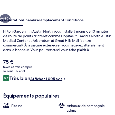
Inn
Austin
cédent
Suivant
North
40+
Présentation
Chambres
Emplacement
Conditions
Hilton Garden Inn Austin North vous installe à moins de 10 minutes
de route de points d'intérêt comme Hôpital St. David's North Austin
Medical Center et Arboretum at Great Hills Mall (centre
commercial). À la piscine extérieure, vous nagerez littéralement
dans le bonheur. Vous pourrez aussi vous faire plaisir à
l'établissement Garden Grille, qui vous accueille pour le petit
déjeuner et le dîner à grand renfort de spécialités Cuisine
Le
75 €
américaine. Cet hébergement abrite un bar / salon et une salle de
prix
taxes et frais compris
fitness ouverte 24 h/24, tandis que, petit plus pratique, les
actuel
16 août - 17 août
chambres bénéficient d'un réfrigérateur et d'un micro-ondes. Les
Extérieur
est
Avis
autres voyageurs ne disent que du bien en ce qui concerne le
Très bien
8,2
Afficher 1 005 avis
de
8,2 sur 10
personnel attentionné.
voyageurs
75 €.
Équipements populaires
Piscine
Animaux de compagnie
admis