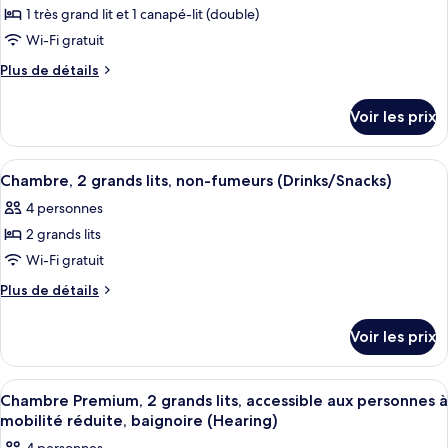
lit,
1
1 très grand lit et 1 canapé-lit (double)
photos
accessible
très
pour
Wi-Fi gratuit
grand
aux
ce
lit,
Plus
Plus de détails
personnes
accessible
type
de
à
aux
détails
de
Voir les prix
personnes
mobilité
sur
chambre :
à
le
réduite
Chambre
mobilité
type
(Hearing
Afficher
Une chambre d’hôtel avec deux lits, u
réduite
5
Premium,
de
Chambre, 2 grands lits, non-fumeurs (Drinks/Snacks)
&
toutes
(Hearing
chambre
1
4 personnes
&
Mobility)
Chambre
les
très
Mobility)
Premium,
2 grands lits
photos
grand
1
pour
Wi-Fi gratuit
très
lit
ce
grand
Plus
Plus de détails
et
lit
type
de
1
et
détails
de
Voir les prix
canapé-
1
sur
chambre :
canapé-
lit
le
Chambre,
lit
type
Afficher
Une chambre d’hôtel avec deux lits, u
6
2
de
Chambre Premium, 2 grands lits, accessible aux personnes à
toutes
chambre
grands
mobilité réduite, baignoire (Hearing)
Chambre,
les
lits,