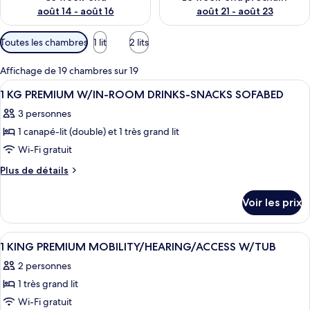
août 14 - août 16
août 21 - août 23
Filtres
Toutes les chambres
1 lit
2 lits
disponibles
pour
Affichage de 19 chambres sur 19
les
Afficher
Une chambre d’hôtel avec un grand lit
4
1 KG PREMIUM W/IN-ROOM DRINKS-SNACKS SOFABED
chambres
toutes
3 personnes
les
1 canapé-lit (double) et 1 très grand lit
photos
pour
Wi-Fi gratuit
ce
Plus
Plus de détails
type
de
détails
de
Voir les prix
sur
chambre :
le
1
type
Afficher
Une chambre d’hôtel comprenant un lit,
6
KG
de
1 KING PREMIUM MOBILITY/HEARING/ACCESS W/TUB
toutes
chambre
PREMIUM
2 personnes
1
les
W/IN-
KG
1 très grand lit
photos
ROOM
PREMIUM
pour
Wi-Fi gratuit
W/IN-
DRINKS-