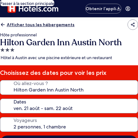
Passer à la section principale
Obtenir l’appli
Afficher tous les hébergements
Hôte professionnel
Hilton Garden Inn Austin North
Hébergement
3.0 étoiles
Hôtel à Austin avec une piscine extérieure et un restaurant
Choisissez des dates pour voir les prix
Où allez-vous ?
Dates
Voyageurs