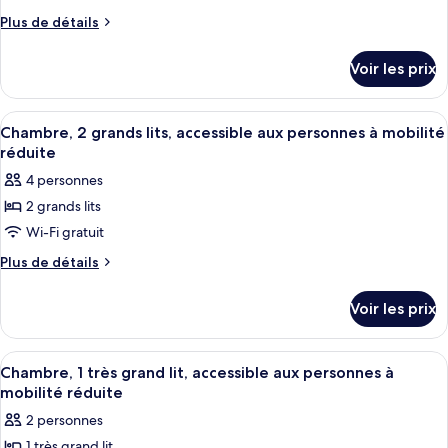
ce
lit
Plus
Plus de détails
type
de
détails
de
Voir les prix
sur
chambre :
le
Chambre,
type
Afficher
Une chambre d’hôtel avec deux lits, u
6
accessible
de
Chambre, 2 grands lits, accessible aux personnes à mobilité
toutes
chambre
aux
réduite
Chambre,
les
personnes
4 personnes
accessible
photos
à
aux
2 grands lits
pour
personnes
mobilité
Wi-Fi gratuit
ce
à
réduite
mobilité
type
Plus
Plus de détails
réduite
de
de
détails
chambre :
Voir les prix
sur
Chambre,
le
2
type
Afficher
Une chambre d’hôtel avec un grand lit
5
de
grands
Chambre, 1 très grand lit, accessible aux personnes à
toutes
chambre
mobilité réduite
lits,
Chambre,
les
accessible
2 personnes
2
photos
aux
grands
1 très grand lit