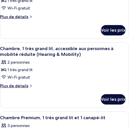
1 très grand lit
photos
aux
grands
pour
Wi-Fi gratuit
lits,
personnes
ce
accessible
Plus
Plus de détails
à
aux
type
de
mobilité
personnes
détails
de
Voir les prix
à
réduite
sur
chambre :
mobilité
le
Chambre,
réduite
type
Afficher
Une chambre d’hôtel comprenant un lit,
4
1
de
Chambre, 1 très grand lit, accessible aux personnes à
toutes
chambre
très
mobilité réduite (Hearing & Mobility)
Chambre,
les
grand
2 personnes
1
photos
lit
très
1 très grand lit
pour
grand
(Drinks/Snacks)
Wi-Fi gratuit
ce
lit
(Drinks/Snacks)
type
Plus
Plus de détails
de
de
détails
chambre :
Voir les prix
sur
Chambre,
le
1
type
Afficher
Une chambre d’hôtel avec un grand lit
5
de
très
Chambre Premium, 1 très grand lit et 1 canapé-lit
toutes
chambre
grand
3 personnes
Chambre,
les