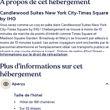
À propos de cet hébergement
Candlewood Suites New York City-Times Square
by IHG
Vous serez comme un coq en pâte dans Candlewood Suites New York
City-Times Square by IHG ! L'hébergement se trouve à moins de 10
minutes de marche de points d'intérêt comme Times Square et
Madison Square Garden. Broadway et Macy's se trouvent par ailleurs à
moins de 10 minutes à pied. Les autres voyageurs sont enchantés par le
personnel attentionné et l'emplacement idéal. Les transports publics se
situent à une courte distance à pied : Station de métro 42nd Street –
Informations sur le droit de rétractation
Port Authority Bus Terminal est à 3 min et Station de métro 34th Street –
Penn Station, à 7 min.
Plus d’informations sur cet
hébergement
Aperçu
Taille de l'hôtel
Hôtel de 188 chambres
Sur 32 étages