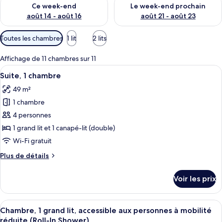
Vérifier la disponibilité pour ce week-end août 14 - août 16
Vérifier la disponibilité pour
Ce week-end
Le week-end prochain
août 14 - août 16
août 21 - août 23
Filtres
Toutes les chambres
1 lit
2 lits
disponibles
pour
Affichage de 11 chambres sur 11
les
Afficher
Une chambre d’hôtel avec un lit, un ca
8
Suite, 1 chambre
chambres
toutes
49 m²
les
1 chambre
photos
pour
4 personnes
ce
1 grand lit et 1 canapé-lit (double)
type
Wi-Fi gratuit
de
Plus
Plus de détails
chambre :
de
Suite,
détails
Voir les prix
sur
1
le
chambre
type
Afficher
Une chambre d’hôtel comprenant un lit
6
de
Chambre, 1 grand lit, accessible aux personnes à mobilité
toutes
chambre
réduite (Roll-In Shower)