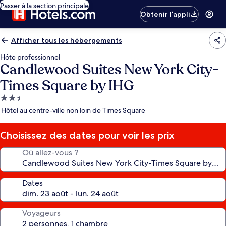
Passer à la section principale
Obtenir l’appli
Afficher tous les hébergements
Hôte professionnel
Candlewood Suites New York City-
Times Square by IHG
Hébergement
2.5 étoiles
Hôtel au centre-ville non loin de Times Square
Choisissez des dates pour voir les prix
Où allez-vous ?
Dates
Voyageurs