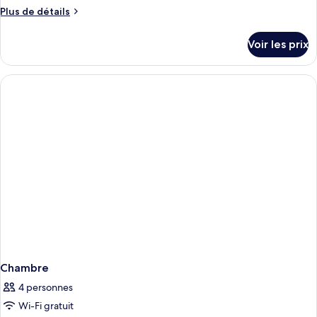
Plus
Plus de détails
de
détails
Voir les prix
sur
le
type
de
chambre
Chambre
Chambre
4 personnes
Wi-Fi gratuit