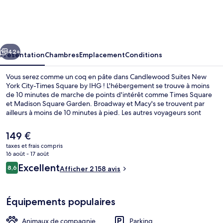
Suites
New
York
cédent
Suivant
City-
42+
Présentation
Chambres
Emplacement
Conditions
Times
Vous serez comme un coq en pâte dans Candlewood Suites New
Square
York City-Times Square by IHG ! L'hébergement se trouve à moins
de 10 minutes de marche de points d'intérêt comme Times Square
by
et Madison Square Garden. Broadway et Macy's se trouvent par
IHG
ailleurs à moins de 10 minutes à pied. Les autres voyageurs sont
enchantés par le personnel attentionné et l'emplacement idéal. Les
transports publics se situent à une courte distance à pied : Station
Le
149 €
de métro 42nd Street – Port Authority Bus Terminal est à 3 min et
prix
taxes et frais compris
Station de métro 34th Street – Penn Station, à 7 min.
actuel
16 août - 17 août
Extérieur
est
Avis
Excellent
8,6
Afficher 2 158 avis
de
8,6 sur 10
voyageurs
149 €.
Équipements populaires
Animaux de compagnie
Parking