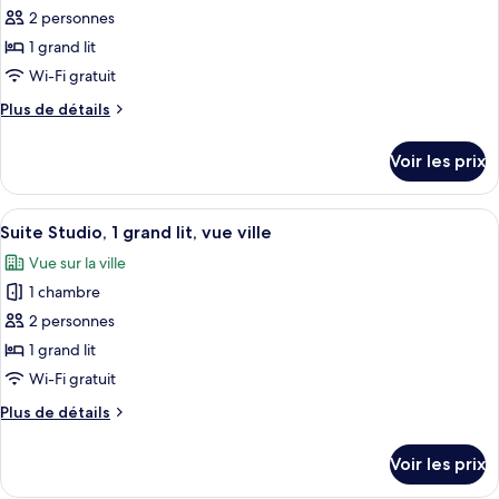
Studio,
2 personnes
photos
(High
1
pour
Floor)
1 grand lit
grand
ce
lit,
Wi-Fi gratuit
vue
type
Plus
Plus de détails
ville
de
de
(High
chambre :
détails
Floor)
Voir les prix
sur
Suite
le
Studio,
type
Afficher
Une chambre d’hôtel équipée d’un burea
1
12
de
Suite Studio, 1 grand lit, vue ville
toutes
chambre
grand
Vue sur la ville
Suite
les
lit
Studio,
1 chambre
photos
(High
1
pour
2 personnes
Floor)
grand
ce
lit
1 grand lit
(High
type
Wi-Fi gratuit
Floor)
de
Plus
Plus de détails
chambre :
de
Suite
détails
Voir les prix
sur
Studio,
le