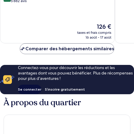
sur
5 882 avis
10,
10,
Très
Merveilleux,
bien,
5 882 avis
1 013 avi
Le
126 €
nouveau
taxes et frais compris
prix
16 août - 17 août
est
de
Comparer des hébergements similaires
126 €
Connectez-vous pour découvrir les réductions et les
avantages dont vous pouvez bénéficier. Plus de récompenses
pour plus d’aventures !
Se connecter
S’inscrire gratuitement
À propos du quartier