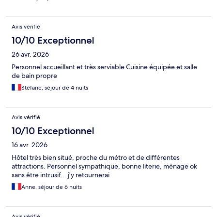
square. Personnel de service un peu bruyant dans les couloirs ce
qui est le seul bémol sinon ce serait 10 sur 10.
Avis vérifié
10/10 Exceptionnel
26 avr. 2026
Personnel accueillant et très serviable Cuisine équipée et salle
de bain propre
Stéfane, séjour de 4 nuits
Avis vérifié
10/10 Exceptionnel
16 avr. 2026
Hôtel très bien situé, proche du métro et de différentes
attractions. Personnel sympathique, bonne literie, ménage ok
sans être intrusif... j'y retournerai
Anne, séjour de 6 nuits
Avis vérifié