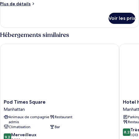
Plus
Plus de détails
de
détails
Voir les prix
sur
le
type
Hébergements similaires
de
chambre
Pod Times Square
Hotel He
Chambre
Pod
Hotel
Pod Times Square
Hotel 
Times
Henri
Manhattan
Manhat
Square
NY
Animaux de compagnie
Restaurant
Parkin
Manhattan
Manhatt
admis
Restau
Climatisation
Bar
8.2
Trè
8,2
9.2
Merveilleux
sur
1 013
9,2