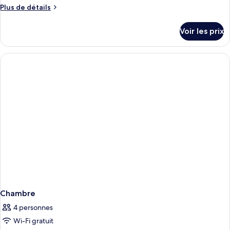
Plus
Plus de détails
de
détails
Voir les prix
sur
le
type
de
chambre
Chambre
Chambre
4 personnes
Wi-Fi gratuit