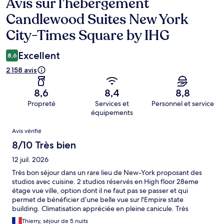
Avis sur l’hébergement
Avis
Candlewood Suites New York
City-Times Square by IHG
Excellent
8,6
2 158 avis
8,6
8,4
8,8
Propreté
Services et
Personnel et service
équipements
Avis
Avis vérifié
8/10 Très bien
12 juil. 2026
Très bon séjour dans un rare lieu de New-York proposant des
studios avec cuisine. 2 studios réservés en High floor 28eme
étage vue ville, option dont il ne faut pas se passer et qui
permet de bénéficier d’une belle vue sur l'Empire state
building. Climatisation appréciée en pleine canicule. Très
agréable et bien situé car assez central à proximité de Times
Thierry, séjour de 5 nuits