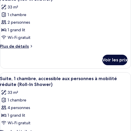
Suite,
les
33 m²
1
photos
chambre
1 chambre
pour
2 personnes
ce
type
1 grand lit
de
Wi-Fi gratuit
chambre :
Plus
Plus de détails
Chambre,
de
1
détails
Voir les prix
sur
grand
le
lit,
type
Afficher
Une cuisine compacte équipée d’un four
accessible
7
de
Suite, 1 chambre, accessible aux personnes à mobilité
toutes
chambre
aux
réduite (Roll-In Shower)
Chambre,
les
personnes
33 m²
1
photos
à
grand
1 chambre
pour
mobilité
lit,
4 personnes
ce
accessible
réduite
aux
type
1 grand lit
(Roll-
personnes
de
Wi-Fi gratuit
In
à
chambre :
mobilité