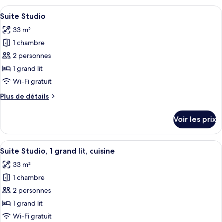
1
type
Afficher
Une chambre d’hôtel équipée d’un burea
grand
7
de
Suite Studio
toutes
lit,
chambre
33 m²
Suite
les
vue
Studio,
1 chambre
photos
ville
1
pour
2 personnes
grand
ce
lit,
1 grand lit
vue
type
Wi-Fi gratuit
ville
de
Plus
Plus de détails
chambre :
de
Suite
détails
Voir les prix
sur
Studio
le
type
Afficher
Une chambre d’hôtel équipée d’un burea
8
de
Suite Studio, 1 grand lit, cuisine
toutes
chambre
33 m²
Suite
les
Studio
1 chambre
photos
pour
2 personnes
ce
1 grand lit
type
Wi-Fi gratuit