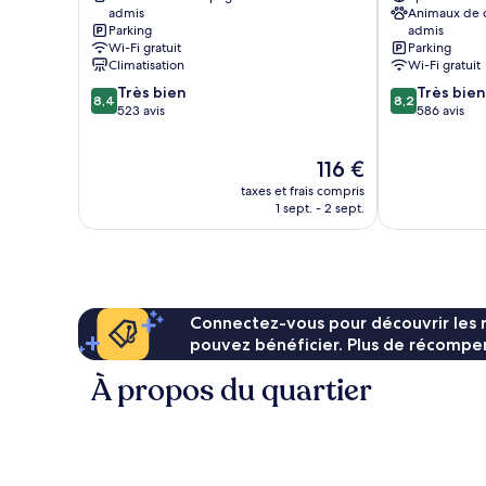
admis
Animaux de
Parking
admis
Wi-Fi gratuit
Parking
Climatisation
Wi-Fi gratuit
8.4
8.2
Très bien
Très bien
8,4
8,2
sur
sur
523 avis
586 avis
10,
10,
Très
Très
Le
116 €
bien,
bien,
nouveau
523 avis
586 avis
taxes et frais compris
prix
1 sept. - 2 sept.
est
de
116 €
Connectez-vous pour découvrir les 
pouvez bénéficier. Plus de récompen
À propos du quartier