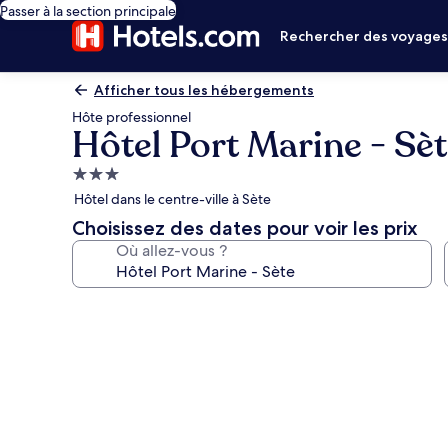
Passer à la section principale
Rechercher des voyage
Afficher tous les hébergements
Hôte professionnel
Hôtel Port Marine - Sè
Hébergement
3.0 étoiles
Hôtel dans le centre-ville à Sète
Choisissez des dates pour voir les prix
Où allez-vous ?
Galerie
photos
de
l’hébergement
Hôtel