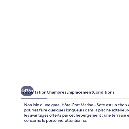
Port
Marine
-
Sète
76+
Présentation
Chambres
Emplacement
Conditions
Non loin d'une gare, Hôtel Port Marine - Sète est un choix e
pourrez faire quelques longueurs dans la piscine extérieur
les avantages offerts par cet hébergement : une terrasse e
concerne le personnel attentionné.