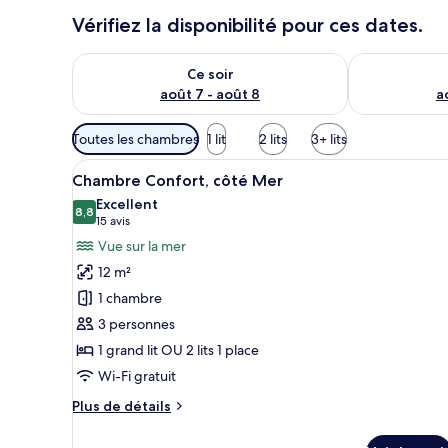
Vérifiez la disponibilité pour ces dates.
Vérifier la disponibilité pour ce soir août 7 - août 8
Vérifier la di
Ce soir
août 7 - août 8
a
Filtres
Toutes les chambres
1 lit
2 lits
3+ lits
disponibles
Afficher
Une chambre d’hôtel avec un li
pour
5
Chambre Confort, côté Mer
toutes
les
Excellent
les
8,8
chambres
8,8 sur 10
(15 avis)
15 avis
photos
Vue sur la mer
pour
12 m²
ce
1 chambre
type
3 personnes
de
1 grand lit OU 2 lits 1 place
chambre :
Chambre
Wi-Fi gratuit
Confort,
Plus
Plus de détails
côté
de
détails
Mer