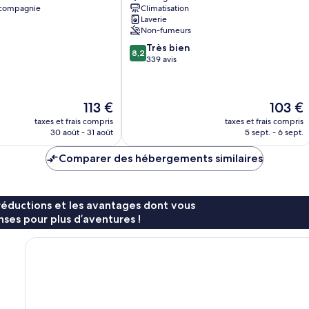
 compagnie
Climatisation
Laverie
Non-fumeurs
8.2
Très bien
8,2
sur
339 avis
10,
Très
bien,
Le
Le
113 €
103 €
339 avis
nouveau
nouveau
taxes et frais compris
taxes et frais compris
prix
prix
30 août - 31 août
5 sept. - 6 sept.
est
est
de
de
Comparer des hébergements similaires
113 €
103 €
réductions et les avantages dont vous
ses pour plus d’aventures !