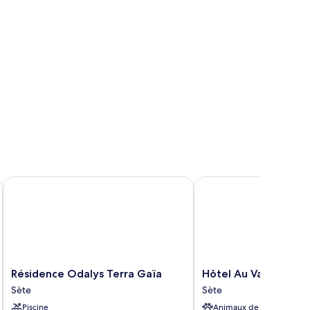
ite
miliale
té
er
u
té
rt
Résidence Odalys Terra Gaïa
Hôtel Au Valéry
Résidence
Hôtel
Résidence Odalys Terra Gaïa
Hôtel Au Valéry
Odalys
Au
Sète
Sète
Terra
Valéry
Piscine
Animaux de compagnie
Gaïa
Sète