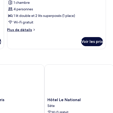
Su
1 chambre
photos
rez-
Fa
de-
pour
4 personnes
Cô
chaussée
ce
M
1 lit double et 2 lits superposés (1 place)
o
type
Wi-Fi gratuit
Cô
de
Po
Plus
Plus de détails
chambre :
de
Appartement
détails
x
Voir les prix
sur
T2
le
cabine
type
côté
de
port
chambre
Appartement
s
Hôtel Le National
T2
cabine
côté
port
Hôtel
ris
Hôtel Le National
Le
Sète
National
Wi-Fi gratuit
Sète