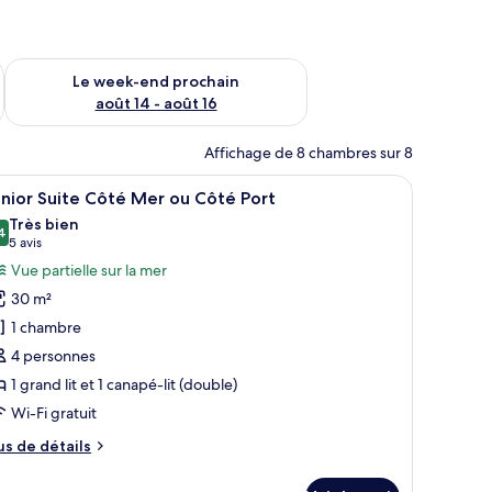
-end août 7 - août 9
Vérifier la disponibilité pour le week-end prochain août 14 - a
Le week-end prochain
août 14 - août 16
Affichage de 8 chambres sur 8
léviseur fixé au mur, un bureau avec une lampe, un miroir et une fenêtre ave
fficher
Une chambre d’hôtel comprenant un lit, un ca
10
nior Suite Côté Mer ou Côté Port
outes
Très bien
s
4
8,4 sur 10
(5 avis)
5 avis
hotos
Vue partielle sur la mer
our
30 m²
e
1 chambre
ype
4 personnes
e
1 grand lit et 1 canapé-lit (double)
hambre :
unior
Wi-Fi gratuit
uite
us
us de détails
ôté
e
tails
er