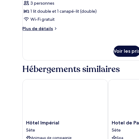
3 personnes
photos
port
pour
1 lit double et 1 canapé-lit (double)
ce
Wi-Fi gratuit
type
Plus
Plus de détails
de
de
chambre :
détails
sur
Appartement
le
Voir les pri
T2
type
côté
de
Hébergements similaires
chambre
port
Appartement
avec
T2
Hôtel Impérial
Hotel de Pari
balcon
côté
port
avec
balcon
Hôtel
Hotel
Hôtel Impérial
Hotel de Pa
Impérial
de
Sète
Sète
Sète
Paris
Animaux de compagnie
Spa
Sète