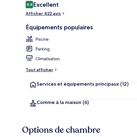
Avis
Excellent
8,8
8,8 sur 10
voyageurs
Afficher 422 avis
Extérieur
Équipements populaires
Piscine
Parking
Climatisation
Tout afficher
Services et équipements principaux
(12)
Comme à la maison
(6)
Options de chambre