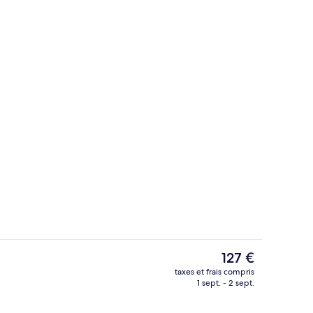
ise en forme
Hall
Le
127 €
prix
taxes et frais compris
actuel
1 sept. - 2 sept.
Extérieur
est
de