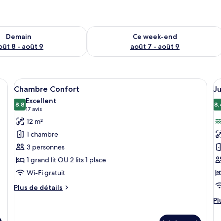
sponibilité pour demain août 8 - août 9
Vérifier la disponibilité pour ce week
Demain
Ce week-end
oût 8 - août 9
août 7 - août 9
t, un bureau, une télévision et une fenêtre avec des rideaux.
Afficher
Une chambre d’hôtel avec un lit, un té
A
5
Chambre Confort
Ju
toutes
t
Excellent
les
8,8
le
8,
8,8 sur 10
(17 avis)
17 avis
photos
p
12 m²
pour
p
1 chambre
ce
c
3 personnes
type
t
1 grand lit OU 2 lits 1 place
de
d
Wi-Fi gratuit
chambre :
c
Chambre
J
Plus
Plus de détails
Confort
de
S
Pl
Pl
détails
C
d
sur
dé
M