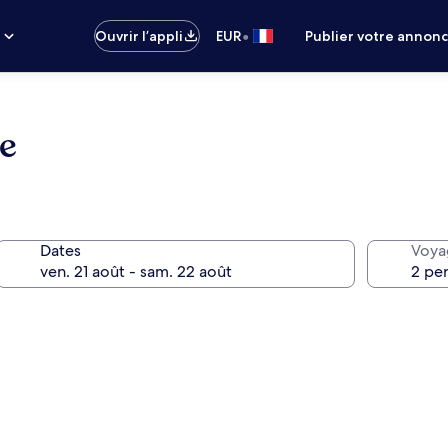
•
s
Ouvrir l’appli
EUR
Publier votre annon
te
Dates
Voya