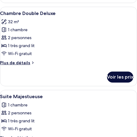
le
type
Afficher
Une chambre à coucher comprenant un 
6
de
Chambre Double Deluxe
toutes
chambre
32 m²
Chambre
les
Quadruple
1 chambre
photos
pour
2 personnes
ce
1 très grand lit
type
Wi-Fi gratuit
de
Plus
Plus de détails
chambre :
de
Chambre
détails
Voir les prix
sur
Double
le
Deluxe
type
Afficher
Une terrasse extérieure avec des meubl
5
de
Suite Majestueuse
toutes
chambre
1 chambre
Chambre
les
Double
2 personnes
photos
Deluxe
pour
1 très grand lit
ce
Wi-Fi gratuit
type