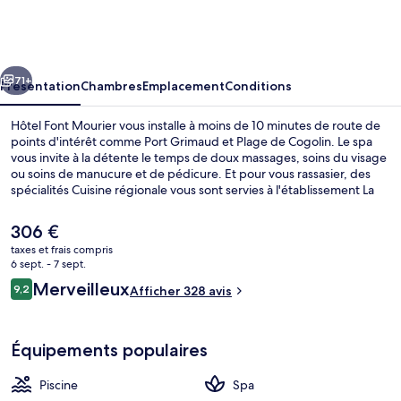
Font
Mourier
cédent
Suivant
71+
Présentation
Chambres
Emplacement
Conditions
Hôtel Font Mourier vous installe à moins de 10 minutes de route de
points d'intérêt comme Port Grimaud et Plage de Cogolin. Le spa
vous invite à la détente le temps de doux massages, soins du visage
ou soins de manucure et de pédicure. Et pour vous rassasier, des
spécialités Cuisine régionale vous sont servies à l'établissement La
Piscine, qui est ouvert à l'heure du déjeuner et du dîner. Parmi les
autres petits avantages de cet hébergement figurent un bar en
Le
306 €
bord de piscine, un court de tennis extérieur, et une terrasse.
prix
taxes et frais compris
actuel
6 sept. - 7 sept.
Extérieur
est
Avis
Merveilleux
9,2
Afficher 328 avis
de
9,2 sur 10
voyageurs
306 €.
Équipements populaires
Piscine
Spa