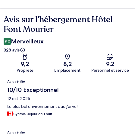
Avis sur l’hébergement Hôtel
Avis
Font Mourier
Merveilleux
9,2
328 avis
9,2
8,2
9,2
Propreté
Emplacement
Personnel et service
Avis
Avis vérifié
10/10 Exceptionnel
12 oct. 2025
Le plus bel environnement que j’ai vu!
Cynthia, séjour de 1 nuit
Avis vérifié