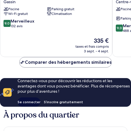
Gassin
Centre-
Capucines
Premier
Piscine
Parking gratuit
Piscin
-
Montfleu
Wi-Fi gratuit
Climatisation
Saint
Centre-
Parkin
Tropez
ville
9.0
Merveilleux
9,0
9.0
Gassin
de
Mer
sur
132 avis
9,0
sur
Saint-
488 a
10,
10,
Maxime
Merveilleux,
Le
335 €
Merveill
132 avis
nouveau
488 avis
taxes et frais compris
prix
3 sept. - 4 sept.
est
de
Comparer des hébergements similaires
335 €
Connectez-vous pour découvrir les réductions et les
avantages dont vous pouvez bénéficier. Plus de récompenses
pour plus d’aventures !
Se connecter
S’inscrire gratuitement
À propos du quartier