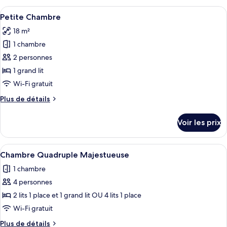
type
Afficher
Une pièce comprenant un lit, une chai
4
de
Petite Chambre
toutes
chambre
18 m²
Villa
les
1 chambre
photos
pour
2 personnes
ce
1 grand lit
type
Wi-Fi gratuit
de
Plus
Plus de détails
chambre :
de
Petite
détails
Voir les prix
sur
Chambre
le
type
Afficher
Une chambre avec un grand lit, un bur
4
de
Chambre Quadruple Majestueuse
toutes
chambre
1 chambre
Petite
les
Chambre
4 personnes
photos
pour
2 lits 1 place et 1 grand lit OU 4 lits 1 place
ce
Wi-Fi gratuit
type
Plus
Plus de détails