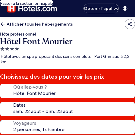
Passer à la section principale
Obtenir l’appli
Afficher tous les hébergements
Hôte professionnel
Hôtel Font Mourier
Hébergement
4.0 étoiles
Hôtel avec un spa proposant des soins complets - Port Grimaud à 2,2
km
Choisissez des dates pour voir les prix
Où allez-vous ?
Dates
Voyageurs