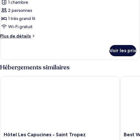
pour
1 chambre
ce
2 personnes
type
1 très grand lit
de
Wi-Fi gratuit
chambre :
Plus
Plus de détails
Chambre
de
Double
détails
Voir les prix
Confort
sur
le
type
Hébergements similaires
de
chambre
Hôtel Les Capucines - Saint Tropez
Best Wes
Chambre
Double
Confort
Hôtel
Best
Hôtel Les Capucines - Saint Tropez
Best W
Les
Western