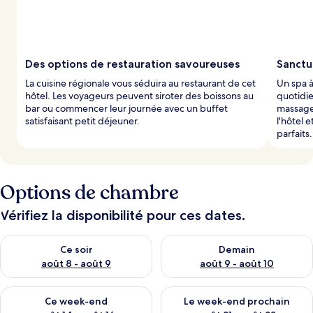
Des options de restauration savoureuses
Sanctu
La cuisine régionale vous séduira au restaurant de cet
Un spa à
hôtel. Les voyageurs peuvent siroter des boissons au
quotidi
bar ou commencer leur journée avec un buffet
massages
satisfaisant petit déjeuner.
l'hôtel 
parfaits.
Options de chambre
Vérifiez la disponibilité pour ces dates.
Vérifier la disponibilité pour ce soir août 8 - août 9
Vérifier la disponibilité pour 
Ce soir
Demain
août 8 - août 9
août 9 - août 10
Vérifier la disponibilité pour ce week-end août 14 - août 16
Vérifier la disponibilité pour
Ce week-end
Le week-end prochain