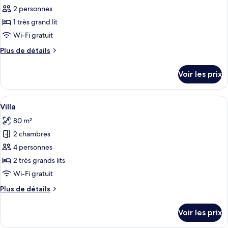
pour
2 personnes
ce
1 très grand lit
type
Wi-Fi gratuit
de
Plus
Plus de détails
chambre :
de
Chambre
détails
Voir les prix
sur
double
le
Prestige
type
Afficher
Un lit bien fait, avec un ours en pelu
4
de
Villa
toutes
chambre
80 m²
Chambre
les
double
2 chambres
photos
Prestige
pour
4 personnes
ce
2 très grands lits
type
Wi-Fi gratuit
de
Plus
Plus de détails
chambre :
de
Villa
détails
Voir les prix
sur
le