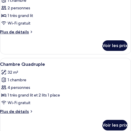
1 chambre
photos
Classique
pour
2 personnes
ce
1 très grand lit
type
Wi-Fi gratuit
de
Plus
Plus de détails
chambre :
de
Chambre
détails
Voir les prix
sur
Double
le
Supérieure
type
Afficher
Une chambre à coucher avec un lit, un 
5
de
Chambre Quadruple
toutes
chambre
32 m²
Chambre
les
Double
1 chambre
photos
Supérieure
pour
4 personnes
ce
1 très grand lit et 2 lits 1 place
type
Wi-Fi gratuit
de
Plus
Plus de détails
chambre :
de
Chambre
détails
Voir les prix
sur
Quadruple