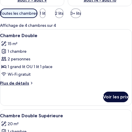
août 7 - août 9
août 14 - août 16
Filtres
Toutes les chambres
1 lit
2 lits
3+ lits
disponibles
pour
Affichage de 4 chambres sur 4
les
Afficher
Une chambre d’hôtel avec un grand lit, d
6
Chambre Double
chambres
toutes
15 m²
les
1 chambre
photos
pour
2 personnes
ce
1 grand lit OU 1 lit 1 place
type
Wi-Fi gratuit
de
Plus
Plus de détails
chambre :
de
Chambre
détails
Voir les prix
sur
Double
le
type
Afficher
Une chambre d’hôtel avec un lit, un bu
7
de
Chambre Double Supérieure
toutes
chambre
20 m²
Chambre
les
Double
1 chambre