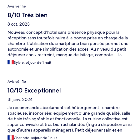
Avis vérifié
8/10 Très bien
8 oct. 2023
Nouveau concept d'hôtel sans présence physique pour la
réception sans toutefois nuire à la bonne prise en charge de la
chambre. L'utilisation du smartphone bien pensée permet une
autonomie et une simplification des accès. Au niveau du petit
déjeuner choix restreint, manque de laitage, compote... La
recherche et la découverte des ustensiles pour la préparation
Sylvie, séjour de 1 nuit
du petit déjeuner amène une certaine convivialité avec les
autres clients
Avis vérifié
10/10 Exceptionnel
31 janv. 2024
Je recommande absolument cet hébergement : chambre
spacieuse, insonorisée; équipement d’une grande qualité, salle
de bain très agréable et fonctionnelle. La cuisine collective est
super conviviale et très bien achalandée (frigo à disposition ainsi
que d’autres appareils ménagers). Petit déjeuner sain et en
libre-service. J’ai eu un contact très chaleureux avec une
Charlotte, séjour de 1 nuit