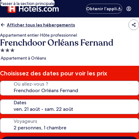
Passer à la section principale
Obtenir l’appli
Afficher tous les hébergements
Appartement entier
·
Hôte professionnel
Frenchdoor Orléans Fernand
Hébergement
3.0 étoiles
Appartement à Orléans
Choisissez des dates pour voir les prix
Où allez-vous ?
Dates
Voyageurs