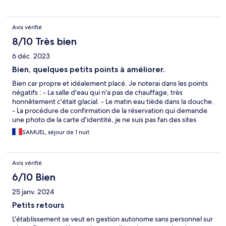
certaine Kathleen, très sympathique et efficace. Bref, super
adresse en plein centre (on entend le timbre de la cathédrale
égrener les heures), tramway au pied de l’immeuble. Au top !
Avis vérifié
8/10 Très bien
6 déc. 2023
Bien, quelques petits points à améliorer.
Bien car propre et idéalement placé. Je noterai dans les points
négatifs : - La salle d'eau qui n'a pas de chauffage, très
honnêtement c'était glacial. - Le matin eau tiède dans la douche.
- La procédure de confirmation de la réservation qui demande
une photo de la carte d'identité, je ne suis pas fan des sites
inconnus qui stockent des DCP (Données à Caractère Personnel)
SAMUEL, séjour de 1 nuit
à des fins non obligatoires (les autres hôtels ne demandent
jamais de pièces d'identités). Sinon petit déjeuner simple mais
suffisant et la dame présente très sympathique.
Avis vérifié
6/10 Bien
25 janv. 2024
Petits retours
L'établissement se veut en gestion autonome sans personnel sur