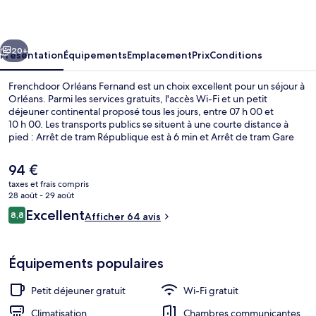
Fernand
cédent
Suivant
20+
Présentation
Équipements
Emplacement
Prix
Conditions
Frenchdoor Orléans Fernand est un choix excellent pour un séjour à
Orléans. Parmi les services gratuits, l'accès Wi-Fi et un petit
déjeuner continental proposé tous les jours, entre 07 h 00 et
10 h 00. Les transports publics se situent à une courte distance à
pied : Arrêt de tram République est à 6 min et Arrêt de tram Gare
d’Orléans, à 7 min.
Le
94 €
prix
taxes et frais compris
actuel
28 août - 29 août
Chambre Double Supérieure | Chambres 
est
Avis
Excellent
8,8
Afficher 64 avis
de
8,8 sur 10
voyageurs
94 €.
Équipements populaires
Petit déjeuner gratuit
Wi-Fi gratuit
Climatisation
Chambres communicantes