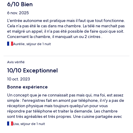
6/10 Bien
6 nov. 2025
L’entrée autonome est pratique mais il faut que tout fonctionne.
Cela n’a pas été le cas dans ma chambre. La télé ne marchait pas
et malgré un appel, il n’a pas été possible de faire quoi que soit.
Concernant la chambre, il manquait un ou 2 cintres .
Aurélie, séjour de 1 nuit
Avis vérifié
10/10 Exceptionnel
10 oct. 2023
Bonne expérience
Un concept que je ne connaissait pas mais qui, ma foi, est assez
simple : l'enregistres fait en amont par téléphone, il n'y a pas de
réception physique mais toujours quelqu'un pour vous
répondre par téléphone et traiter la demande. Les chambre
sont très agréables et très propres. Une cuisine partagée avec
une copieux petit déjeuner et du personnel pour vous guider.
Lisa, séjour de 1 nuit
Je recommande et si je reviens dans le coin, je reviendrais.