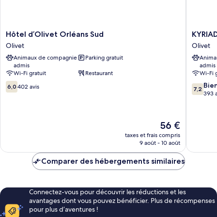
Hôtel
KYRIAD
Hôtel d’Olivet Orléans Sud
KYRIAD
d’Olivet
DIRECT
Olivet
Olivet
Orléans
ORLEA
Animaux de compagnie
Parking gratuit
Anima
Sud
-
admis
admis
Olivet
Olivet
Wi-Fi gratuit
Restaurant
Wi-Fi 
-
6.0
7.2
La
Bie
6,0
402 avis
7,2
sur
sur
Source
393 a
10,
10,
Olivet
402 avis
Bien,
393 avis
Le
56 €
nouveau
taxes et frais compris
prix
9 août - 10 août
est
de
Comparer des hébergements similaires
56 €
Connectez-vous pour découvrir les réductions et les
avantages dont vous pouvez bénéficier. Plus de récompenses
pour plus d’aventures !