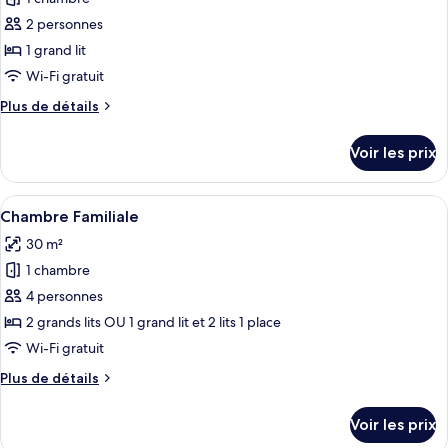
photos
pour
2 personnes
ce
1 grand lit
type
Wi-Fi gratuit
de
Plus
Plus de détails
chambre :
de
Chambre
détails
Voir les prix
sur
Double
le
Supérieure
type
Afficher
Une chambre d’hôtel avec un grand lit,
6
de
Chambre Familiale
toutes
chambre
30 m²
Chambre
les
Double
1 chambre
photos
Supérieure
pour
4 personnes
ce
2 grands lits OU 1 grand lit et 2 lits 1 place
type
Wi-Fi gratuit
de
Plus
Plus de détails
chambre :
de
Chambre
détails
Voir les prix
sur
Familiale