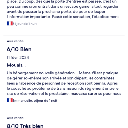
place. Du coup, dès que la porte d'entrée est passée, c'est un
peu comme si on entrait dans un escape game, a tout regarder
avant de pousser la prochaine porte, de peur de louper
l'information importante. Passé cette sensation, l'établissement
est neuf, au goût du jour et on se sent plus dans un logement
Séjour de 1 nuit
associatif que dans un hôtel. Pour ma part il a manqué des
choses nécessaires (que je pensais trouver dans la chambre) : un
espace de travail avec a minima un rebord dépliable et une
Avis vérifié
chaise. J'ai du me résoudre a passer une grande partie de ma
soirée dans la cuisine commune pour travailler, ne profitant pas
6/10 Bien
ainsi du "cocon" que l'on me proposait. Une petite table de nuit
11 févr. 2024
également. Pour poser lunette, téléphone, ou autres objets plus
encombrants (pensez a ceux qui sont appareillés pour de
Mouais...
l'apnée du sommeil). Voilà pour ces petits points négatifs. Pour
Un hébergement nouvelle génération... Même s'il est pratique
le reste l'endroit est très bien. Douche superbe, j'ai très bien
de gérer soi-même son arrivée et son départ, les contraintes
dormi dans la literie, l'appli a bien joué son rôle et le personnel,
liées à l'absence de personnel de réception sont bien là. Après
que j'ai eu l'occasion d'appeler, a répondu de suite et réglé mon
le couac lié au problème de transmission du règlement entre le
souci en un instant.
site de réservation et le prestataire, mauvaise surprise pour nous
: on nous a attribué une chambre au rez de chaussée, à l'entrée
Emmanuelle, séjour de 1 nuit
de l'établissement donc nous avons pu suivre les allées et
venues de tous les hôtes 😅 Le pire : dès l'entrée de la chambre,
nous avons été saisis par l'odeur de remontées d'égouts...
Avis vérifié
comme si nous entrions dans un local poubelles ! Malgré nos
actions pour tenter de limiter la nuisance (faire couler l'eau,
8/10 Très bien