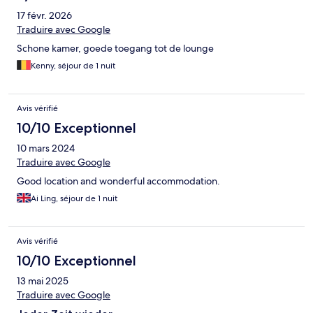
aérer, etc) nous avons été incommodés toute la nuit. D'après la
17 févr. 2026
personne qui gérait le petit déjeuner, le problème était connu
des propriétaires et nous aurions dû demander une autre
Traduire avec Google
chambre. Si d'autres chambres "saines" et plus tranquilles
Schone kamer, goede toegang tot de lounge
étaient disponibles, pourquoi nous avoir attribué celle-ci ?? 😒
Dernier point en moins : pas de chauffage dans la salle de bains :
Kenny, séjour de 1 nuit
ça caille ! Bref... déçus, sauf par la déco et la literie
Avis vérifié
10/10 Exceptionnel
10 mars 2024
Traduire avec Google
Good location and wonderful accommodation.
Ai Ling, séjour de 1 nuit
Avis vérifié
10/10 Exceptionnel
13 mai 2025
Traduire avec Google