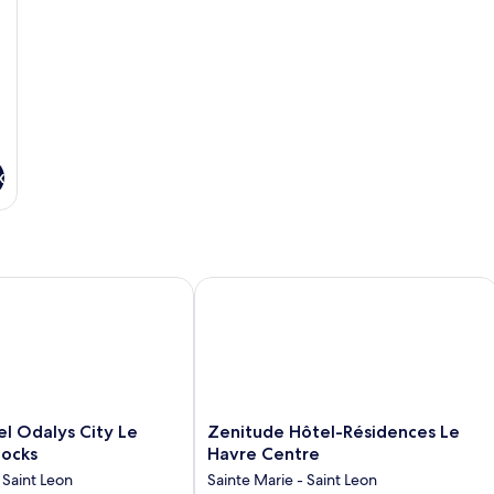
Standard,
St
1
1
lit
lit
double
do
x
s
Odalys City Le Havre Les Docks
Zenitude Hôtel-Résidences Le Havre
Zenitude
l Odalys City Le
Zenitude Hôtel-Résidences Le
Hôtel-
Docks
Havre Centre
Résidences
 Saint Leon
Sainte Marie - Saint Leon
Le