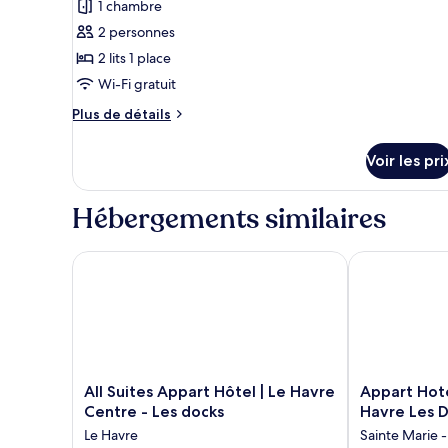
Standard,
1 chambre
photos
1
pour
2 personnes
lit
ce
une
2 lits 1 place
place
type
Wi-Fi gratuit
de
Plus
Plus de détails
chambre :
de
Appartement
détails
Voir les pri
sur
Standard,
le
2
type
Hébergements similaires
lits
de
une
chambre
Appartement
All Suites Appart Hôtel | Le Havre Centre - Les dock
Appart Hotel 
place
Standard,
2
lits
une
place
All
Appart
All Suites Appart Hôtel | Le Havre
Appart Hote
Suites
Hotel
Centre - Les docks
Havre Les 
Appart
Odalys
Le Havre
Sainte Marie -
Hôtel
City