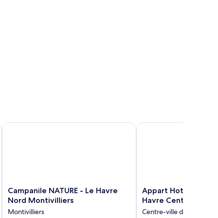
andard,
uble
 Centre
Campanile NATURE - Le Havre Nord Montivilliers
Appart Hotel Odalys Ci
Campanile
Appart
Campanile NATURE - Le Havre
Appart Hotel Odalys
NATURE
Hotel
Nord Montivilliers
Havre Centre
-
Odalys
Montivilliers
Centre-ville du Havre
Le
City