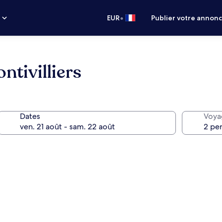
•
s
EUR
Publier votre annon
ntivilliers
Dates
Voya