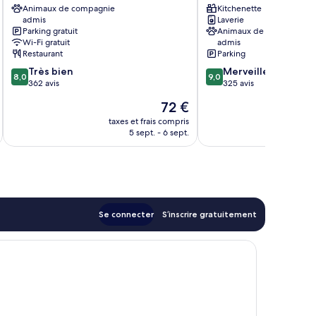
Havre
Animaux de compagnie
Le
Kitchenette
admis
Laverie
Nord
Havre
Parking gratuit
Animaux de compagnie
Montivilliers
Centre
Wi-Fi gratuit
admis
Montivilliers
Centre-
Restaurant
Parking
ville
8.0
9.0
Très bien
Merveilleux
du
8,0
9,0
sur
sur
362 avis
325 avis
Havre
10,
10,
Le
72 €
Très
Merveilleux,
u
nouveau
bien,
325 avis
taxes et frais compris
tax
prix
5 sept. - 6 sept.
362 avis
est
de
72 €
Se connecter
S’inscrire gratuitement