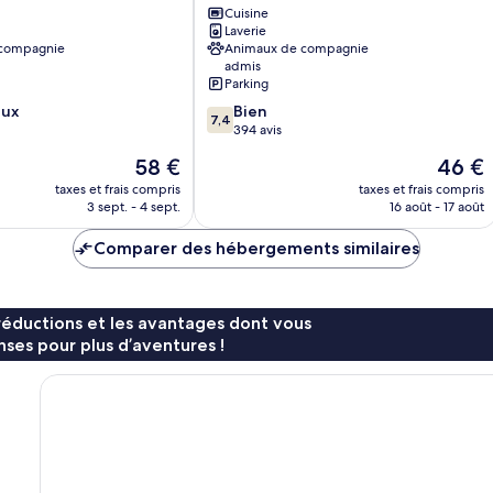
Havre
Cuisine
Laverie
Centre
 compagnie
Animaux de compagnie
Sainte
admis
Marie - Saint
Parking
Leon
7.4
eux
Bien
7,4
sur
394 avis
10,
Le
Le
58 €
46 €
Bien,
nouveau
nouvea
394 avis
taxes et frais compris
taxes et frais compris
prix
prix
3 sept. - 4 sept.
16 août - 17 août
est
est
de
de
Comparer des hébergements similaires
58 €
46 €
réductions et les avantages dont vous
ses pour plus d’aventures !