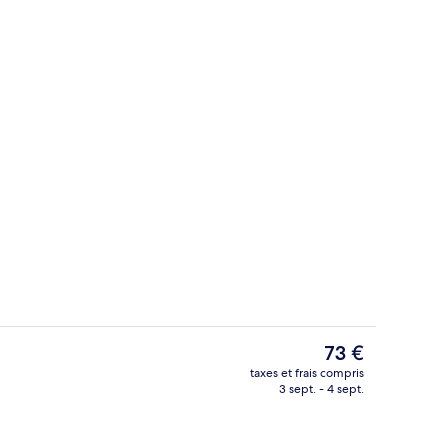
Petit déjeuner continental servi tous 
Le
73 €
prix
taxes et frais compris
actuel
3 sept. - 4 sept.
Réception
est
de
73 €.