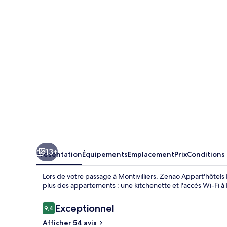
Montivilliers
13+
Présentation
Équipements
Emplacement
Prix
Conditions
Lors de votre passage à Montivilliers, Zenao Appart'hôtels M
plus des appartements : une kitchenette et l'accès Wi-Fi à 
Avis
Exceptionnel
9,4
9,4 sur 10
voyageurs
Afficher 54 avis