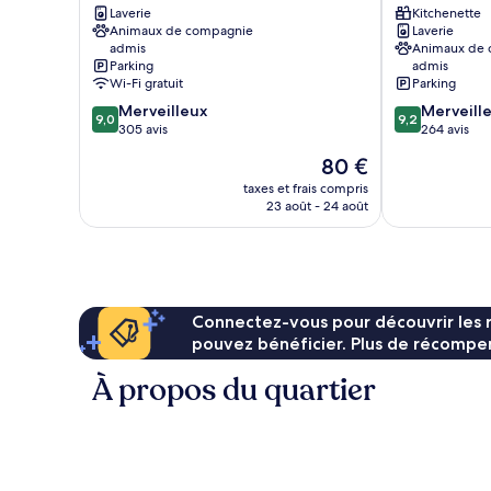
|
Laverie
Le
Kitchenette
Animaux de compagnie
Laverie
Le
Havre
admis
Animaux de
Havre
Les
Parking
admis
Centre
Docks
Wi-Fi gratuit
Parking
-
Sainte
9.0
9.2
Merveilleux
Merveill
Les
Marie - Saint
9,0
9,2
sur
sur
305 avis
264 avis
docks
Leon
10,
10,
Le
Le
80 €
Merveilleux,
Merveilleux,
Havre
nouveau
305 avis
264 avis
taxes et frais compris
prix
23 août - 24 août
est
de
80 €
Connectez-vous pour découvrir les 
pouvez bénéficier. Plus de récompen
À propos du quartier