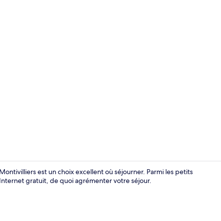
Coin séjour
ontivilliers est un choix excellent où séjourner. Parmi les petits
Internet gratuit, de quoi agrémenter votre séjour.
Coin séjour