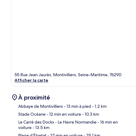
55 Rue Jean Jaurès, Montivilliers, Seine-Maritime, 76290
Afficher la carte
À proximité
Abbaye de Montivilliers
- 13 min à pied
- 1.2 km
Stade Océane
- 12 min en voiture
- 10.3 km
Car
Le Carré des Docks - Le Havre Normandie
- 16 min en
voiture
- 13.5 km
Plage d’Étretat
- 27 min en voiture
- 25.1 km