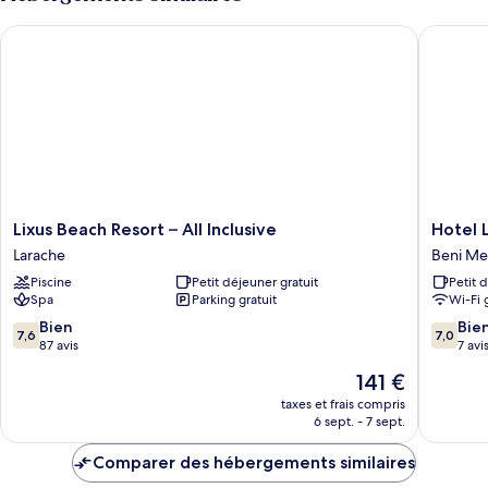
Lixus Beach Resort – All Inclusive
Hotel La
Lixus
Hotel
Lixus Beach Resort – All Inclusive
Hotel 
Beach
La
Larache
Beni Mel
Resort
Coline
Piscine
Petit déjeuner gratuit
Petit 
–
Beni
Spa
Parking gratuit
Wi-Fi 
All
Mellal
Inclusive
7.6
7.0
Bien
Bie
7,6
7,0
Larache
sur
sur
87 avis
7 avi
10,
10,
Le
141 €
Bien,
Bien,
nouveau
87 avis
7 avis
taxes et frais compris
prix
6 sept. - 7 sept.
est
de
Comparer des hébergements similaires
141 €