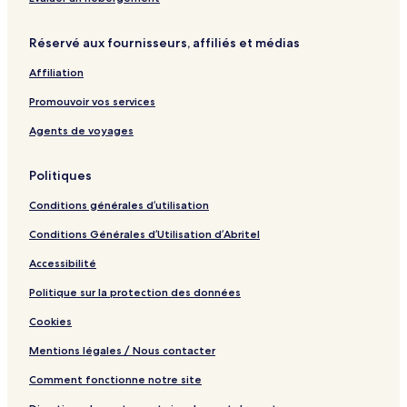
i
G
M
n
u
a
Réservé aux fournisseurs, affiliés et médias
Q
e
r
u
s
v
Affiliation
i
t
e
e
h
l
Promouvoir vos services
t
o
l
a
u
o
Agents de voyages
n
s
u
d
e
s
Politiques
R
-
A
e
A
t
Conditions générales d’utilisation
l
t
l
a
l
a
Conditions Générales d’Utilisation d’Abritel
x
a
s
i
s
M
Accessibilité
n
V
o
g
i
u
Politique sur la protection des données
A
e
n
Cookies
t
w
t
l
a
Mentions légales / Nous contacter
a
i
s
n
Comment fonctionne notre site
M
s