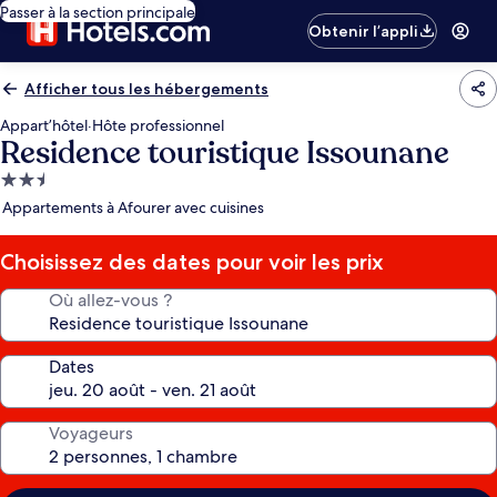
Passer à la section principale
Obtenir l’appli
Afficher tous les hébergements
Appart’hôtel
·
Hôte professionnel
Residence touristique Issounane
Hébergement
2.5 étoiles
Appartements à Afourer avec cuisines
Choisissez des dates pour voir les prix
Où allez-vous ?
Dates
Voyageurs