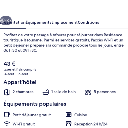
Issounane
cédent
Suivant
40+
Présentation
Équipements
Emplacement
Conditions
Profitez de votre passage à Afourer pour séjourner dans Residence
touristique Issounane. Parmi les services gratuits, l'accès Wi-Fi et un
petit déjeuner préparé à la commande proposé tous les jours, entre
06 h 30 et 09 h 30.
Le
43 €
prix
taxes et frais compris
actuel
14 août - 15 août
est
Appart’hôtel
Façade de l’hébergement
de
43 €.
2 chambres
1 salle de bain
5 personnes
Équipements populaires
Petit déjeuner gratuit
Cuisine
Wi-Fi gratuit
Réception 24 h/24