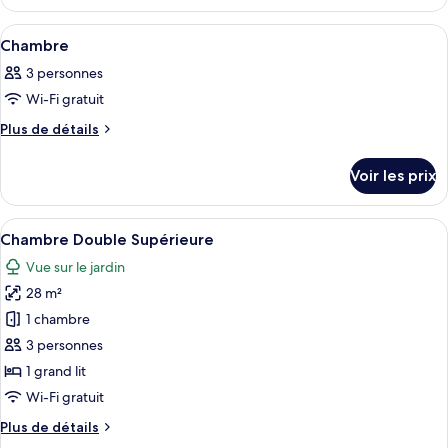
de
le
chambre :
type
Afficher
Une chambre à coucher avec un grand l
5
de
Chambre
Chambre
toutes
chambre
3 personnes
Chambre
les
Wi-Fi gratuit
photos
pour
Plus
Plus de détails
de
ce
détails
type
Voir les prix
sur
de
le
chambre :
type
Afficher
Une chambre avec un grand lit, un bure
3
de
Chambre
Chambre Double Supérieure
toutes
chambre
Vue sur le jardin
Chambre
les
28 m²
photos
pour
1 chambre
ce
3 personnes
type
1 grand lit
de
Wi-Fi gratuit
chambre :
Plus
Plus de détails
Chambre
de