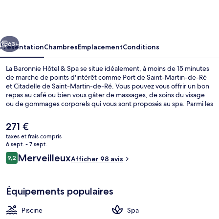
Baronnie
Hôtel
&
cédent
Suivant
Spa
63+
Présentation
Chambres
Emplacement
Conditions
La Baronnie Hôtel & Spa se situe idéalement, à moins de 15 minutes
de marche de points d'intérêt comme Port de Saint-Martin-de-Ré
et Citadelle de Saint-Martin-de-Ré. Vous pouvez vous offrir un bon
repas au café ou bien vous gâter de massages, de soins du visage
ou de gommages corporels qui vous sont proposés au spa. Parmi les
autres petits avantages de cet hébergement figurent un bar / salon,
un sauna, et une piscine extérieure en saison.
Le
271 €
prix
taxes et frais compris
actuel
6 sept. - 7 sept.
Sauna, bain à remous, soins corporel
est
Avis
Merveilleux
9,2
Afficher 98 avis
de
9,2 sur 10
voyageurs
271 €.
Équipements populaires
Piscine
Spa