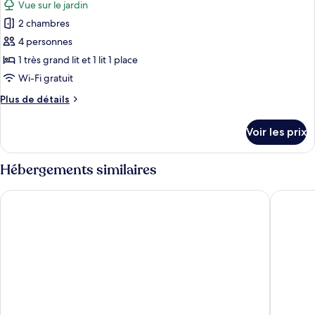
Vue sur le jardin
Chambre
les
Double
2 chambres
photos
Premium
pour
4 personnes
ce
1 très grand lit et 1 lit 1 place
type
Wi-Fi gratuit
de
Plus
Plus de détails
chambre :
de
Chambre
détails
Voir les prix
sur
Luxe
le
type
Hébergements similaires
de
chambre
Hotel Du Port
Hotel Fl
Chambre
Luxe