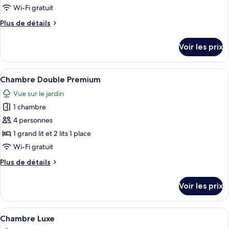
type
Wi-Fi gratuit
de
Plus
Plus de détails
chambre :
de
Chambre
détails
Voir les prix
sur
Double
le
Atypique
type
Afficher
Chambre Double Premium | Literie de q
3
de
Chambre Double Premium
toutes
chambre
Vue sur le jardin
Chambre
les
Double
1 chambre
photos
Atypique
pour
4 personnes
ce
1 grand lit et 2 lits 1 place
type
Wi-Fi gratuit
de
Plus
Plus de détails
chambre :
de
Chambre
détails
Voir les prix
sur
Double
le
Premium
type
Afficher
Une chambre à coucher comprenant un l
3
de
Chambre Luxe
toutes
chambre