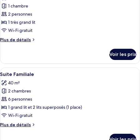
pour
1 chambre
ce
2 personnes
type
1 très grand lit
de
Wi-Fi gratuit
chambre :
Plus
Plus de détails
Chambre
de
Double
détails
Voir les prix
Luxe
sur
le
type
Afficher
Une chambre à coucher bien rangée, av
5
de
Suite Familiale
toutes
chambre
40 m²
Chambre
les
Double
2 chambres
photos
Luxe
pour
6 personnes
ce
1 grand lit et 2 lits superposés (1 place)
type
Wi-Fi gratuit
de
Plus
Plus de détails
chambre :
de
Suite
détails
Voir les prix