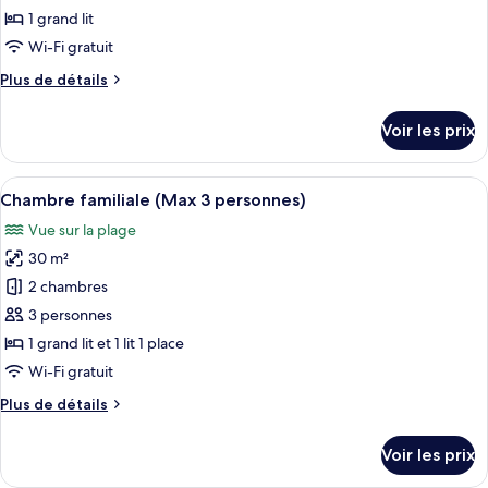
ce
personnes)
1 grand lit
type
Wi-Fi gratuit
de
Plus
Plus de détails
chambre :
de
Chambre
détails
Voir les prix
sur
Double
le
Confort
type
Afficher
Chambre familiale (Max 3 personnes) | 
4
de
Chambre familiale (Max 3 personnes)
toutes
chambre
Vue sur la plage
Chambre
les
Double
30 m²
photos
Confort
pour
2 chambres
ce
3 personnes
type
1 grand lit et 1 lit 1 place
de
Wi-Fi gratuit
chambre :
Plus
Plus de détails
Chambre
de
familiale
détails
Voir les prix
(Max
sur
le