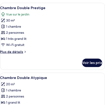
3
type
Afficher
Chambre Double Prestige | Literie de q
personnes)
4
de
Chambre Double Prestige
toutes
chambre
Vue sur le jardin
Chambre
les
familiale
30 m²
photos
(Max
pour
1 chambre
3
ce
personnes)
2 personnes
type
1 très grand lit
de
Wi-Fi gratuit
chambre :
Plus
Plus de détails
Chambre
de
Double
détails
Voir les prix
Prestige
sur
le
type
Afficher
Une chambre de style cabane en bois, a
4
de
Chambre Double Atypique
toutes
chambre
20 m²
Chambre
les
Double
1 chambre
photos
Prestige
pour
2 personnes
ce
1 grand lit