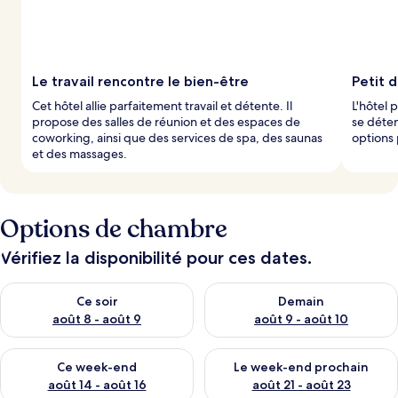
Le travail rencontre le bien-être
Petit 
Cet hôtel allie parfaitement travail et détente. Il
L'hôtel 
propose des salles de réunion et des espaces de
se déten
coworking, ainsi que des services de spa, des saunas
options
et des massages.
Options de chambre
Vérifiez la disponibilité pour ces dates.
Vérifier la disponibilité pour ce soir août 8 - août 9
Vérifier la disponibilité pour 
Ce soir
Demain
août 8 - août 9
août 9 - août 10
Vérifier la disponibilité pour ce week-end août 14 - août 16
Vérifier la disponibilité pour
Ce week-end
Le week-end prochain
août 14 - août 16
août 21 - août 23