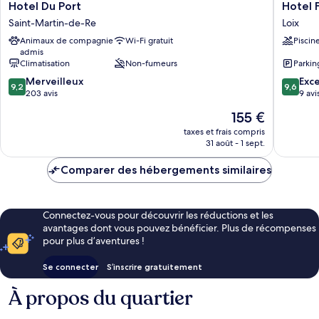
Hotel
Hotel
Hotel Du Port
Du
Fleur
Saint-Martin-de-Re
Loix
Port
de
Animaux de compagnie
Wi-Fi gratuit
Piscin
Saint-
Re
admis
Martin-
Loix
Climatisation
Non-fumeurs
Parkin
de-
9.2
9.6
Re
Merveilleux
Exc
9,2
9,6
sur
sur
203 avis
9 avi
10,
10,
Le
155 €
Merveilleux,
Exceptio
nouveau
203 avis
9 avis
taxes et frais compris
prix
31 août - 1 sept.
est
de
Comparer des hébergements similaires
155 €
Connectez-vous pour découvrir les réductions et les
avantages dont vous pouvez bénéficier. Plus de récompenses
pour plus d’aventures !
Se connecter
S’inscrire gratuitement
À propos du quartier