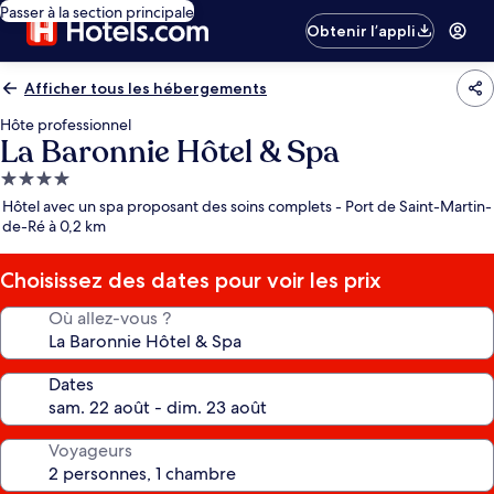
Passer à la section principale
Obtenir l’appli
Afficher tous les hébergements
Hôte professionnel
La Baronnie Hôtel & Spa
Hébergement
4.0 étoiles
Hôtel avec un spa proposant des soins complets - Port de Saint-Martin-
de-Ré à 0,2 km
Choisissez des dates pour voir les prix
Où allez-vous ?
Dates
Voyageurs