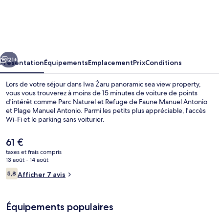
Iwa
Żaru
panoramic
sea
cédent
Suivant
view
21+
Présentation
Équipements
Emplacement
Prix
Conditions
property
Lors de votre séjour dans Iwa Żaru panoramic sea view property,
vous vous trouverez à moins de 15 minutes de voiture de points
d'intérêt comme Parc Naturel et Refuge de Faune Manuel Antonio
et Plage Manuel Antonio. Parmi les petits plus appréciable, l'accès
Wi-Fi et le parking sans voiturier.
Le
61 €
prix
taxes et frais compris
actuel
13 août - 14 août
Chambre Quadruple Confort, balcon, v
est
Avis
5,8
Afficher 7 avis
de
5,8 sur 10
voyageurs
61 €.
Équipements populaires