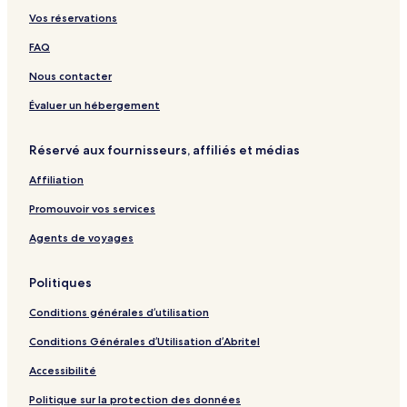
l
o
a
r
W
t
o
e
Vos réservations
y
n
i
d
i
&
t
l
i
n
e
l
S
e
a
FAQ
o
f
n
d
p
l
n
o
s
l
a
d
Nous contacter
r
i
V
e
f
i
Évaluer un hébergement
s
e
l
t
R
l
Réservé aux fournisseurs, affiliés et médias
M
e
a
e
f
s
Affiliation
m
u
b
g
Promouvoir vos services
e
e
r
Agents de voyages
o
f
Politiques
t
h
Conditions générales d’utilisation
e
C
Conditions Générales d’Utilisation d’Abritel
a
y
Accessibilité
u
g
Politique sur la protection des données