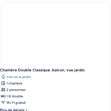
Confort,
type
balcon,
de
vue
chambre
Chambre
mer
Quadruple
Confort,
balcon,
vue
mer
Chambre Double Classique, balcon, vue jardin
Vue sur le jardin
1 chambre
2 personnes
1 lit double
Wi-Fi gratuit
Plus
Plus de détails