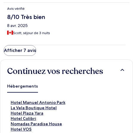
Avis vérifié
8/10 Très bien
8 avr. 2025
Scott, séjour de 3 nuits
Afficher 7 avis
Continuez vos recherches
Hébergements
L
Hotel Manuel Antonio Park
i
L
La Vela Boutique Hotel
e
i
L
Hotel Plaza Yara
n
e
i
L
Hotel Colibri
o
n
e
i
L
Nomadas Paradise House
u
o
n
e
i
L
Hotel VOS