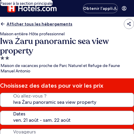
Passer à la section principale
Obtenir l’appli
Afficher tous les hébergements
Maison entière
·
Hôte professionnel
Iwa Żaru panoramic sea view
property
Hébergement
2.0 étoiles
Maison de vacances proche de Parc Naturel et Refuge de Faune
Manuel Antonio
Choisissez des dates pour voir les prix
Où allez-vous ?
Dates
Voyageurs