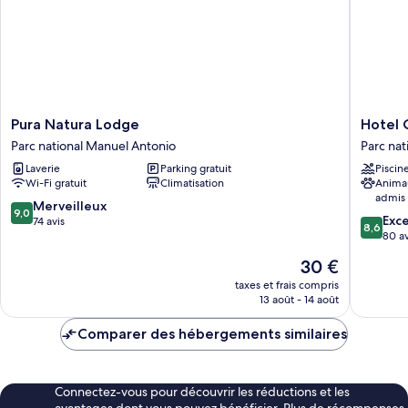
balcon,
vue
mer
Pura
Hotel
Pura Natura Lodge
Hotel C
Natura
Colibri
Parc national Manuel Antonio
Parc nat
Lodge
Parc
Laverie
Parking gratuit
Piscin
Parc
national
Wi-Fi gratuit
Climatisation
Anima
national
Manuel
admis
Manuel
Antonio
9.0
Merveilleux
9,0
8.6
Antonio
Exce
sur
74 avis
8,6
sur
80 av
10,
10,
Merveilleux,
Le
30 €
Excellen
74 avis
nouveau
80 avis
taxes et frais compris
prix
13 août - 14 août
est
de
Comparer des hébergements similaires
30 €
Connectez-vous pour découvrir les réductions et les
avantages dont vous pouvez bénéficier. Plus de récompenses