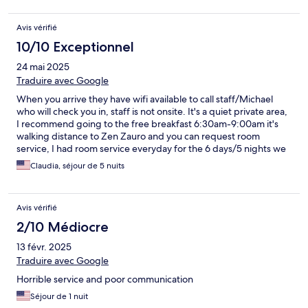
Avis vérifié
10/10 Exceptionnel
24 mai 2025
Traduire avec Google
When you arrive they have wifi available to call staff/Michael
who will check you in, staff is not onsite. It's a quiet private area,
I recommend going to the free breakfast 6:30am-9:00am it's
walking distance to Zen Zauro and you can request room
service, I had room service everyday for the 6 days/5 nights we
were there, had clean towels and clean sheets and cleaned
Claudia, séjour de 5 nuits
bathroom and floors.
Avis vérifié
2/10 Médiocre
13 févr. 2025
Traduire avec Google
Horrible service and poor communication
Séjour de 1 nuit