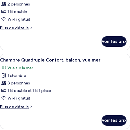
Confort,
pour
2 personnes
balcon,
ce
vue
1 lit double
mer
type
Wi-Fi gratuit
de
Plus
Plus de détails
chambre :
de
Chambre
détails
Voir les prix
sur
Double,
le
vue
type
Afficher
Chambre Quadruple Confort, balcon, v
jardin
7
de
Chambre Quadruple Confort, balcon, vue mer
toutes
chambre
Vue sur la mer
Chambre
les
Double,
1 chambre
photos
vue
pour
3 personnes
jardin
ce
1 lit double et 1 lit 1 place
type
Wi-Fi gratuit
de
Plus
Plus de détails
chambre :
de
Chambre
détails
Voir les prix
sur
Quadruple
le