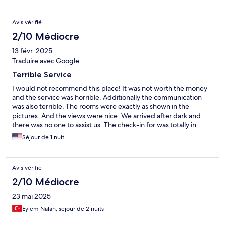
Avis vérifié
2/10 Médiocre
13 févr. 2025
Traduire avec Google
Terrible Service
I would not recommend this place! It was not worth the money
and the service was horrible. Additionally the communication
was also terrible. The rooms were exactly as shown in the
pictures. And the views were nice. We arrived after dark and
there was no one to assist us. The check-in for was totally in
adequate. We tried contacting the posted number which was
Séjour de 1 nuit
out of service. We didn't know where or which room we were
staying in. When we finally got in touch with someone after
asking the neighboring hotel for help, the host was rude and
Avis vérifié
condescending.
2/10 Médiocre
23 mai 2025
Eylem Nalan, séjour de 2 nuits