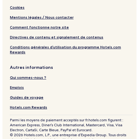
a
Cookies
C
o
Mentions légales / Nous contacter
l
l
Comment fonctionne notre site
e
c
Directives de contenu et signalement de contenus
t
Conditions générales d’utilisation du programme Hotels.com
i
Rewards
o
n
Autres informations
Qui sommes-nous ?
Emplois
Guides de voyage
Hotels.com Rewards
Parmi les moyens de paiement acceptés sur fr.hotels.com figurent :
American Express, Diner’s Club International, Mastercard, Visa, Visa
Electron, CartaSi, Carte Bleue, PayPal et Eurocard.
© 2026 Hotels.com, L.P., une entreprise d’Expedia Group. Tous droits