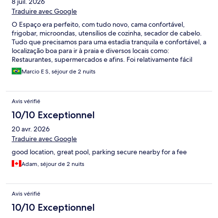
8 juil. 2026
Traduire avec Google
O Espaço era perfeito, com tudo novo, cama confortável,
frigobar, microondas, utensílios de cozinha, secador de cabelo.
Tudo que precisamos para uma estadia tranquila e confortável, a
localização boa para ir à praia e diversos locais como:
Restaurantes, supermercados e afins. Foi relativamente fácil
encontrar a propriedade mesmo sendo a 1ª vez em alicante.
Marcio E S, séjour de 2 nuits
Recomendo!
Avis vérifié
10/10 Exceptionnel
20 avr. 2026
Traduire avec Google
good location, great pool, parking secure nearby for a fee
Adam, séjour de 2 nuits
Avis vérifié
10/10 Exceptionnel