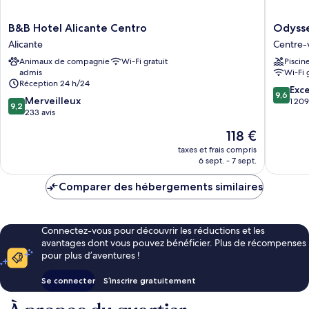
B&B
Odysse
B&B Hotel Alicante Centro
Odyss
Hotel
Rooms
Alicante
Centre-v
Alicante
Centre-
Animaux de compagnie
Wi-Fi gratuit
Piscin
Centro
ville
admis
Wi-Fi 
Alicante
d’Alican
Réception 24 h/24
9.6
Exc
9,6
9.2
Merveilleux
sur
1 209
9,2
sur
233 avis
10,
10,
Exceptio
Le
118 €
Merveilleux,
1 209 avi
nouveau
233 avis
taxes et frais compris
prix
6 sept. - 7 sept.
est
de
Comparer des hébergements similaires
118 €
Connectez-vous pour découvrir les réductions et les
avantages dont vous pouvez bénéficier. Plus de récompenses
pour plus d’aventures !
Se connecter
S’inscrire gratuitement