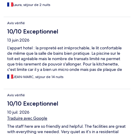
Laura, séjour de 2 nuits
Avis vérifié
10/10 Exceptionnel
13 juin 2026
L'appart hotel : la propreté est irréprochable, le lit confortable
de même que la salle de bains bien pratique. La piscine sur le
toit est agréable mais le nombre de transats limité ne permet
que très rarement de pouvoir s'allonger. Pour la kitchenette,
c'est limite car il y a bien un micro onde mais pas de plaque de
cuisson (et pas de casserole), pas de petit saladier ni de
JEAN-MARC, séjour de 14 nuits
passoire, deux cuillers, deux fourchettes, deux couteaux, deux
verres (et deux verres à dents que nous avons utilisé). Une
pochette avec produit vaisselle, éponge ...est fournie. Le
Avis vérifié
ménage est fait une fois par semaine au jour souhaité
(changement des draps, serviettes, ramassage des poubelles
10/10 Exceptionnel
...). On peut aussi changer les serviettes quand on le souhaite ou
10 juil. 2026
donner la poubelle. Le quartier : très calme mais un peu
excentré. A deux minutes à pied il y a une boulangerie (aux
Traduire avec Google
horaires espagnols) et un supermarché (ouvert toute la journée
The staff here are so friendly and helpful. The facilities are great
y compris le dimanche), tous deux très pratiques. Il y a
with everything we needed. Very quiet as it’s in a residential