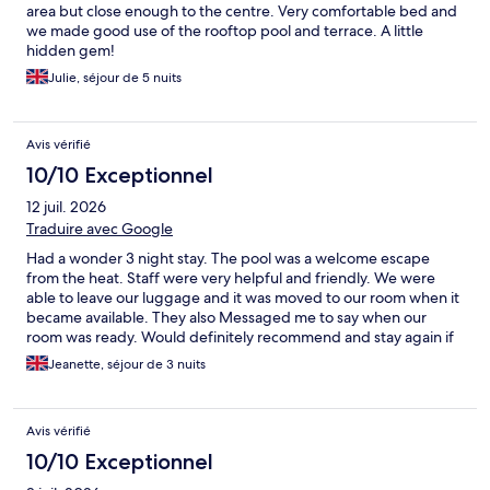
également un arrêt de bus très proche (attention l'aller et le
area but close enough to the centre. Very comfortable bed and
retour ne sont pas au même endroit) ce qui permet de se
we made good use of the rooftop pool and terrace. A little
rendre rapidement et pour un coût modique à la station de bus,
hidden gem!
à la gare ou à la rambla (vieille ville, bateau pour Tabarca). A
proximité à pied (à 5 minutes), les arènes et à une dizaine de
Julie, séjour de 5 nuits
minutes le musée archéologique, la navette pour aller au
chateau Santa Barbara ou le tram.
Avis vérifié
10/10 Exceptionnel
12 juil. 2026
Traduire avec Google
Had a wonder 3 night stay. The pool was a welcome escape
from the heat. Staff were very helpful and friendly. We were
able to leave our luggage and it was moved to our room when it
became available. They also Messaged me to say when our
room was ready. Would definitely recommend and stay again if
we ever go to Alicante.
Jeanette, séjour de 3 nuits
Avis vérifié
10/10 Exceptionnel