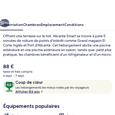
Smart
cédent
Suivant
71+
Présentation
Chambres
Emplacement
Conditions
Offrant une terrasse sur le toit, Alicante Smart se trouve à juste 5
minutes de voiture de points d'intérêt comme Grand magasin El
Corte Inglés et Port d'Alicante. Cet hébergement abrite une piscine
extérieure et une piscine extérieure en saison, tandis que, petit plus
pratique, les chambres bénéficient d'un réfrigérateur et d'un micro-
ondes.
Le
88 €
prix
taxes et frais compris
actuel
6 sept. - 7 sept.
Terrasse/Patio
est
Avis
9,6
Coup de cœur
de
voyageurs
L
sur
Les hébergements les mieux notés par les voyageurs
88 €.
e
Afficher 152 avis
10,
s
Coup
de
Équipements populaires
h
cœur
é
b