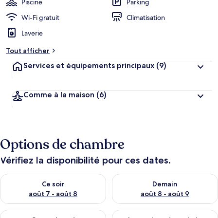
Piscine
Parking
e
r
Wi-Fi gratuit
Climatisation
g
Laverie
e
m
Tout afficher
e
n
Services et équipements principaux
(9)
t
s
Comme à la maison
(6)
l
e
s
m
Options de chambre
i
e
u
Vérifiez la disponibilité pour ces dates.
x
Vérifier la disponibilité pour ce soir août 7 - août 8
Vérifier la disponibilité pour 
n
Ce soir
Demain
o
août 7 - août 8
août 8 - août 9
t
é
Vérifier la disponibilité pour ce week-end août 7 - août 9
Vérifier la disponibilité pour 