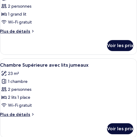
Standard
pour
2 personnes
ce
1 grand lit
type
Wi-Fi gratuit
de
Plus
Plus de détails
chambre :
de
Chambre
détails
Voir les prix
sur
Double
le
Supérieure
type
Afficher
Une chambre d’hôtel avec deux lits simp
8
de
Chambre Supérieure avec lits jumeaux
toutes
chambre
23 m²
Chambre
les
Double
1 chambre
photos
Supérieure
pour
2 personnes
ce
2 lits 1 place
type
Wi-Fi gratuit
de
Plus
Plus de détails
chambre :
de
Chambre
détails
Voir les prix
sur
Supérieure
le