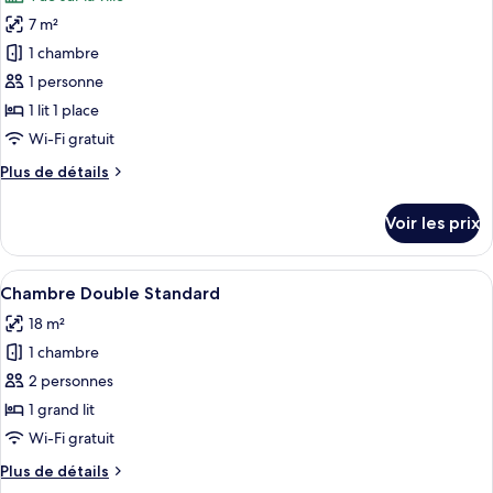
Chambre
les
Double
7 m²
photos
Standard
pour
1 chambre
ce
1 personne
type
1 lit 1 place
de
Wi-Fi gratuit
chambre :
Plus
Plus de détails
Chambre
de
Simple
détails
Voir les prix
Standard
sur
le
type
Afficher
Une chambre d’hôtel avec un lit, un bu
10
de
Chambre Double Standard
toutes
chambre
18 m²
Chambre
les
Simple
1 chambre
photos
Standard
pour
2 personnes
ce
1 grand lit
type
Wi-Fi gratuit
de
Plus
Plus de détails
chambre :
de