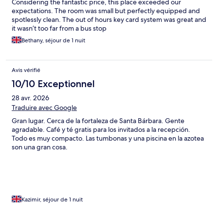
Considering the fantastic price, this place exceeded our
expectations. The room was small but perfectly equipped and
spotlessly clean. The out of hours key card system was great and
it wasn’t too far from a bus stop
Bethany, séjour de 1 nuit
Avis vérifié
10/10 Exceptionnel
28 avr. 2026
Traduire avec Google
Gran lugar. Cerca de la fortaleza de Santa Bárbara. Gente
agradable. Café y té gratis para los invitados a la recepción.
Todo es muy compacto. Las tumbonas y una piscina en la azotea
son una gran cosa.
Kazimir, séjour de 1 nuit