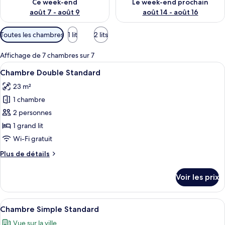
s
Ce week-end
Le week-end prochain
août 7 - août 9
août 14 - août 16
p
a
Filtres
Toutes les chambres
1 lit
2 lits
r
disponibles
pour
l
Affichage de 7 chambres sur 7
les
e
Afficher
Une chambre d’hôtel moderne avec un g
13
Chambre Double Standard
chambres
s
toutes
23 m²
les
v
1 chambre
o
photos
y
pour
2 personnes
a
ce
1 grand lit
g
type
e
Wi-Fi gratuit
u
de
Plus
Plus de détails
r
chambre :
de
s
Chambre
détails
Voir les prix
sur
Double
le
Standard
type
Afficher
Une chambre d’hôtel moderne équipée d’
9
de
Chambre Simple Standard
toutes
chambre
Vue sur la ville