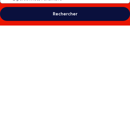
Rechercher
Galerie
photos
de
l’hébergement
MiHotel