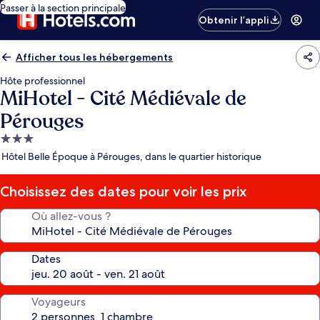
Passer à la section principale
Obtenir l’appli
Afficher tous les hébergements
Hôte professionnel
MiHotel - Cité Médiévale de
Pérouges
Hébergement
3.0 étoiles
Hôtel Belle Époque à Pérouges, dans le quartier historique
Choisissez des dates pour voir les prix
Où allez-vous ?
Dates
Voyageurs