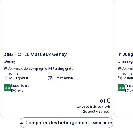
B&B HOTEL Massieux Genay
In Jungle
Suite
Pérouges
Louise,
Grenier
à
sel
de
Pérouges
B&B
In
B&B HOTEL Massieux Genay
In Jung
HOTEL
Jungle
Genay
Chassa
Massieux
hôtel
Animaux de compagnie
Parking gratuit
Anima
Genay
Chassag
admis
admis
Genay
Wi-Fi gratuit
Climatisation
Restau
8.8
8.0
Excellent
Trè
8,8
8,0
sur
sur
190 avis
87 av
10,
10,
Le
61 €
Excellent,
Très
nouveau
190 avis
bien,
taxes et frais compris
prix
26 août - 27 août
87 avis
est
de
Comparer des hébergements similaires
61 €