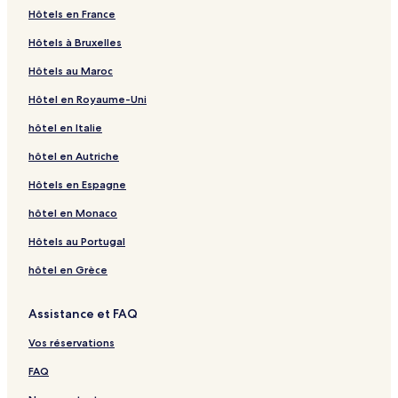
i
S
C
g
a
o
a
n
L
o
d
s
s
H
b
M
t
e
H
e
g
a
p
a
l
Hôtels en France
n
o
h
e
R
p
n
g
y
r
B
t
e
O
u
o
e
R
ô
L
e
g
a
p
a
Hôtels à Bruxelles
t
r
a
H
e
o
t
è
o
C
a
a
H
T
d
t
l
i
t
o
I
e
g
a
p
e
e
m
o
n
r
l
r
n
a
l
u
o
E
g
e
R
c
e
g
b
I
e
g
a
Hôtels au Maroc
-
l
b
t
a
t
e
e
E
l
i
r
t
L
e
l
e
c
l
i
i
b
L
e
g
C
l
r
e
i
L
V
u
i
-
a
e
t
s
o
l
s
s
i
e
I
e
Hôtel en Royaume-Uni
r
e
e
l
s
y
a
r
x
V
n
l
L
t
t
e
L
B
s
C
b
H
o
s
L
s
o
l
e
t
i
t
y
a
y
L
e
u
L
o
i
o
hôtel en Italie
i
D
y
a
n
d
x
e
l
C
o
u
y
P
d
y
s
s
t
x
'
o
n
S
'
p
l
h
n
r
o
e
g
o
t
L
e
hôtel en Autriche
h
n
c
a
A
o
e
e
E
a
n
t
e
n
e
y
l
Hôtels en Espagne
ô
E
e
i
m
C
u
z
s
n
B
i
t
E
l
o
D
t
a
n
b
h
r
N
t
t
r
t
A
s
l
n
u
hôtel en Monaco
e
s
t
y
a
b
o
B
L
o
C
m
t
a
M
D
s
t
E
s
a
u
e
e
n
a
b
B
n
e
o
Hôtels au Portugal
x
s
n
s
y
L
s
é
e
y
m
u
i
n
n
i
s
r
y
z
a
hôtel en Grèce
p
e
e
o
o
e
i
n
i
i
é
u
s
n
t
e
o
e
n
Assistance et FAQ
r
t
d
u
s
u
e
y
O
-
t
D
Vos réservations
r
E
A
e
n
4
s
FAQ
-
2
C
B
e