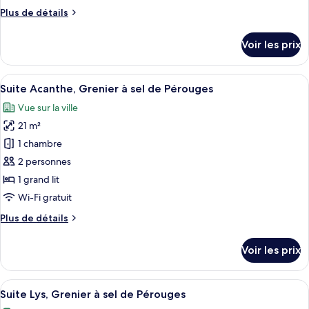
chambre :
Plus
Plus de détails
Suite
de
Médaillon,
détails
Voir les prix
Grenier
sur
le
à
type
Afficher
Une chambre à coucher comprenant un li
sel
9
de
Suite Acanthe, Grenier à sel de Pérouges
toutes
de
chambre
Vue sur la ville
Suite
les
Pérouges
Médaillon,
21 m²
photos
Grenier
pour
1 chambre
à
ce
sel
2 personnes
de
type
1 grand lit
Pérouges
de
Wi-Fi gratuit
chambre :
Plus
Plus de détails
Suite
de
Acanthe,
détails
Voir les prix
Grenier
sur
le
à
type
Afficher
Une chambre à coucher avec un grand l
sel
10
de
Suite Lys, Grenier à sel de Pérouges
toutes
de
chambre