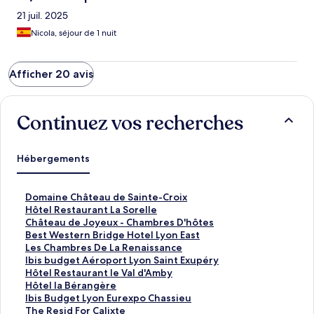
21 juil. 2025
Nicola, séjour de 1 nuit
Afficher 20 avis
Continuez vos recherches
Hébergements
L
Domaine Château de Sainte-Croix
i
L
Hôtel Restaurant La Sorelle
e
i
L
Château de Joyeux - Chambres D'hôtes
n
e
i
L
Best Western Bridge Hotel Lyon East
o
n
e
i
L
Les Chambres De La Renaissance
u
o
n
e
i
L
Ibis budget Aéroport Lyon Saint Exupéry
v
u
o
n
e
i
L
Hôtel Restaurant le Val d'Amby
r
v
u
o
n
e
i
L
Hôtel la Bérangère
a
r
v
u
o
n
e
i
L
Ibis Budget Lyon Eurexpo Chassieu
n
a
r
v
u
o
n
e
i
L
The Resid For Calixte