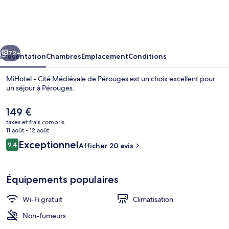
-
Cité
Médiévale
cédent
Suivant
de
72+
Présentation
Chambres
Emplacement
Conditions
Pérouges
MiHotel - Cité Médiévale de Pérouges est un choix excellent pour
un séjour à Pérouges.
Le
149 €
prix
taxes et frais compris
actuel
11 août - 12 août
est
Avis
Exceptionnel
9,4
Afficher 20 avis
de
9,4 sur 10
voyageurs
149 €.
Suite Acanthe, Grenier à sel de Pérouge
Équipements populaires
Wi-Fi gratuit
Climatisation
Non-fumeurs