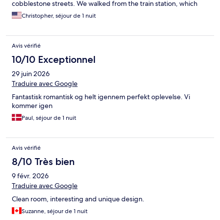
cobblestone streets. We walked from the train station, which
was about 20 minutes, mostly uphill. There are likely easier bus
Christopher, séjour de 1 nuit
or taxi options that will get you the edge of the medieval town.
The effort was totally worth it. Breakfast was at a family-run
restaurant on the main square, a one minute walk from the
Avis vérifié
hotel. It felt like 'Old France', with a fireplace lit, copper pans
hanging from the wall, and delicious pastries and bread for
10/10 Exceptionnel
breakfast. Eggs or cheese were extra. We had a great one night
29 juin 2026
stay here during low season, and would definitely come back.
Traduire avec Google
Fantastisk romantisk og helt igennem perfekt oplevelse. Vi
kommer igen
Paul, séjour de 1 nuit
Avis vérifié
8/10 Très bien
9 févr. 2026
Traduire avec Google
Clean room, interesting and unique design.
Suzanne, séjour de 1 nuit