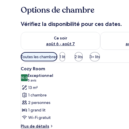
Options de chambre
Vérifiez la disponibilité pour ces dates.
Vérifier la disponibilité pour ce soir août 6 - août 7
Vérifier la di
Ce soir
août 6 - août 7
a
Filtres
Toutes les chambres
1 lit
2 lits
3+ lits
disponibles
Afficher
Une chambre d’hôtel moderne équ
pour
6
Cozy Room
toutes
les
Exceptionnel
les
10,0
chambres
10,0 sur 10
(5 avis)
5 avis
photos
13 m²
pour
1 chambre
ce
2 personnes
type
1 grand lit
de
Wi-Fi gratuit
chambre :
Cozy
Plus
Plus de détails