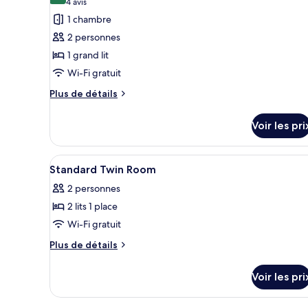
(4 avis)
4 avis
Apartment
photos
1 chambre
pour
2 personnes
ce
1 grand lit
type
Wi-Fi gratuit
de
chambre :
Plus
Plus de détails
de
Chambre
détails
Double
Voir les pri
sur
Standard
le
type
Afficher
Une chambre à coucher moderne,
5
de
Standard Twin Room
toutes
chambre
2 personnes
Chambre
les
Double
2 lits 1 place
photos
Standard
pour
Wi-Fi gratuit
ce
Plus
Plus de détails
type
de
détails
de
Voir les pri
sur
chambre :
le
Standard
type