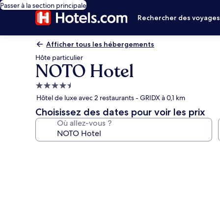
Passer à la section principale
Rechercher des voyage
Afficher tous les hébergements
Hôte particulier
NOTO Hotel
Hébergement
4.5 étoiles
Hôtel de luxe avec 2 restaurants - GRIDX à 0,1 km
Choisissez des dates pour voir les prix
Où allez-vous ?
Galerie
photos
de
l’hébergement
NOTO