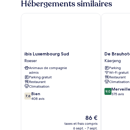
Hébergements similaires
Twin
de
chambre
Room
Standard
ibis Luxembourg Sud
De Brauhotel
Twin
Room
ibis
De
ibis Luxembourg Sud
De Brauhot
Luxembourg
Brauhotel
Roeser
Käerjeng
Sud
Käerjeng
Animaux de compagnie
Parking
Roeser
admis
Wi-Fi gratuit
Parking gratuit
Restaurant
Restaurant
Climatisation
Climatisation
9.0
Merveill
9,0
7.6
Bien
sur
375 avis
7,6
sur
408 avis
10,
10,
Merveilleux,
Bien,
375 avis
408 avis
Le
86 €
nouveau
taxes et frais compris
prix
6 sept. - 7 sept.