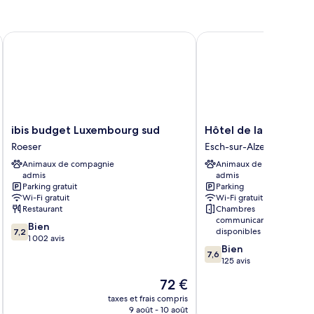
ibis budget Luxembourg sud
Hôtel de la Poste
ibis
Hôtel
ibis budget Luxembourg sud
Hôtel de la Poste
budget
de
Roeser
Esch-sur-Alzette
Luxembourg
la
Animaux de compagnie
Animaux de compagnie
sud
Poste
admis
admis
Roeser
Esch-
Parking gratuit
Parking
sur-
Wi-Fi gratuit
Wi-Fi gratuit
Alzette
Restaurant
Chambres
communicantes
7.2
Bien
disponibles
7,2
sur
1 002 avis
7.6
Bien
10,
7,6
sur
125 avis
Bien,
10,
1 002 avis
Le
72 €
Bien,
nouveau
125 avis
taxes et frais compris
tax
prix
9 août - 10 août