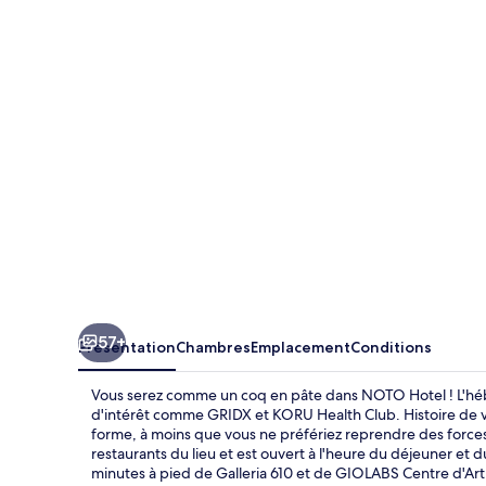
Hotel
57+
Présentation
Chambres
Emplacement
Conditions
Vous serez comme un coq en pâte dans NOTO Hotel ! L'héb
d'intérêt comme GRIDX et KORU Health Club. Histoire de v
forme, à moins que vous ne préfériez reprendre des forces 
restaurants du lieu et est ouvert à l'heure du déjeuner et 
minutes à pied de Galleria 610 et de GIOLABS Centre d'