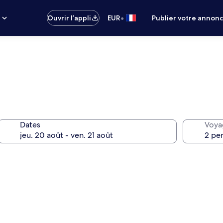
•
s
Ouvrir l’appli
EUR
Publier votre annon
Dates
Voya