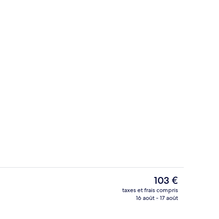
Hall
Le
103 €
prix
taxes et frais compris
actuel
16 août - 17 août
xtérieur
Cafetière/bouilloire, chaise haute
est
de