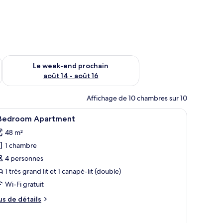
-end août 7 - août 9
Vérifier la disponibilité pour le week-end prochain août 14 - a
Le week-end prochain
août 14 - août 16
Affichage de 10 chambres sur 10
lle.
’un grand lit, d’un canapé, d’un bureau et d’une table basse.
fficher
Une chambre d’hôtel moderne dotée d’un grand l
12
 Bedroom Apartment
outes
48 m²
s
1 chambre
hotos
our
4 personnes
e
1 très grand lit et 1 canapé-lit (double)
ype
Wi-Fi gratuit
e
us
us de détails
hambre :
e
tails