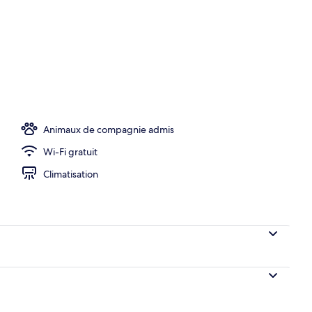
dard avec lits jumeaux | Coffres-forts dans les chambres, bureau
Animaux de compagnie admis
Wi-Fi gratuit
Climatisation