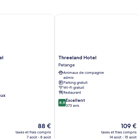
Threeland Hotel
Threeland
el
Threeland Hotel
Hotel
Petange
Petange
Animaux de compagnie
admis
Parking gratuit
Wi-Fi gratuit
Restaurant
eux
8.8
Excellent
8,8
sur
373 avis
10,
Excellent,
373 avis
Le
Le
88 €
109 €
nouveau
nouveau
taxes et frais compris
taxes et frais compris
prix
prix
7 août - 8 août
14 août - 15 août