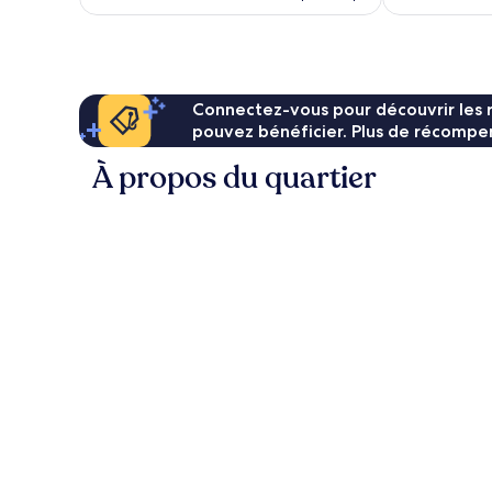
est
de
86 €
Connectez-vous pour découvrir les 
pouvez bénéficier. Plus de récompen
À propos du quartier