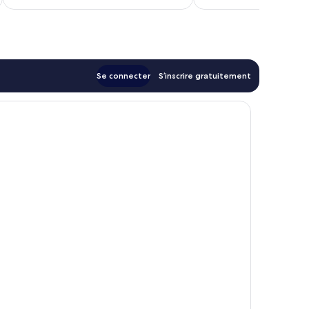
est
de
72 €
Se connecter
S’inscrire gratuitement