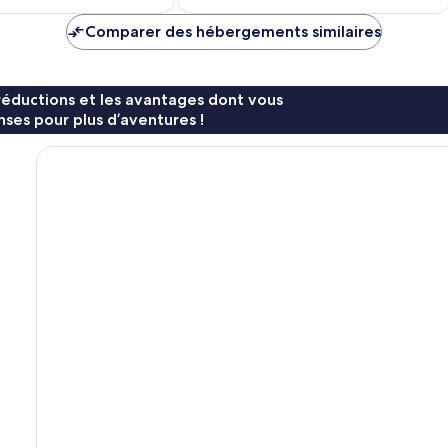
est
est
de
de
Comparer des hébergements similaires
88 €
109 €
réductions et les avantages dont vous
ses pour plus d’aventures !