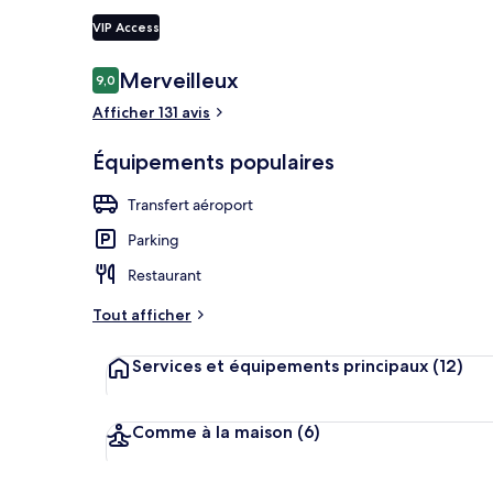
VIP Access
Avis
Merveilleux
9,0
9,0 sur 10
Chambre Stan
voyageurs
Afficher 131 avis
Équipements populaires
Transfert aéroport
Parking
Restaurant
Tout afficher
Services et équipements principaux
(12)
Comme à la maison
(6)