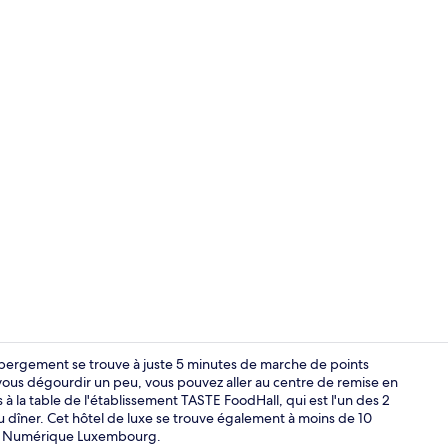
Hall
ergement se trouve à juste 5 minutes de marche de points
ous dégourdir un peu, vous pouvez aller au centre de remise en
à la table de l'établissement TASTE FoodHall, qui est l'un des 2
Détail de l’e
du dîner. Cet hôtel de luxe se trouve également à moins de 10
Art Numérique Luxembourg.