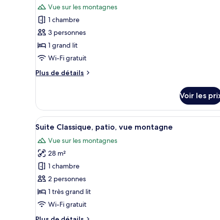
Vue sur les montagnes
les
1 chambre
photos
pour
3 personnes
ce
1 grand lit
type
Wi-Fi gratuit
de
Plus
Plus de détails
chambre :
de
Villa
détails
Voir les pri
sur
Classique,
le
patio,
type
Afficher
Une chambre à coucher avec un 
vue
4
de
Suite Classique, patio, vue montagne
toutes
montagne
chambre
Vue sur les montagnes
Villa
les
Classique,
28 m²
photos
patio,
pour
1 chambre
vue
ce
montagne
2 personnes
type
1 très grand lit
de
Wi-Fi gratuit
chambre :
Plus
Plus de détails