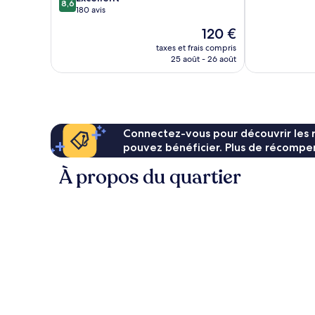
10,
8,6
sur
180 avis
Excellent,
10,
281 avis
Le
120 €
Excellent,
nouveau
180 avis
taxes et frais compris
prix
25 août - 26 août
est
de
120 €
Connectez-vous pour découvrir les 
pouvez bénéficier. Plus de récompen
À propos du quartier