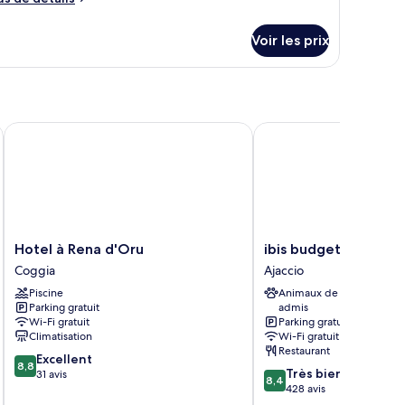
uite
e
lassique,
tails
Voir les prix
atio,
r
ue
pe
ontagne
e
hambre
ite
Hotel à Rena d'Oru
ibis budget Ajaccio
assique,
tio,
e
ontagne
Hotel
ibis
Hotel à Rena d'Oru
ibis budget Ajaccio
à
budget
Coggia
Ajaccio
Rena
Ajaccio
Piscine
Animaux de compagnie
d'Oru
Ajaccio
Parking gratuit
admis
Coggia
Wi-Fi gratuit
Parking gratuit
Climatisation
Wi-Fi gratuit
Restaurant
8.8
Excellent
8,8
8.4
Très bien
sur
31 avis
8,4
sur
428 avis
10,