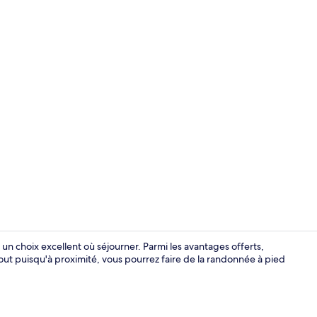
Extérieur
 un choix excellent où séjourner. Parmi les avantages offerts,
s tout puisqu'à proximité, vous pourrez faire de la randonnée à pied
Suite Classi