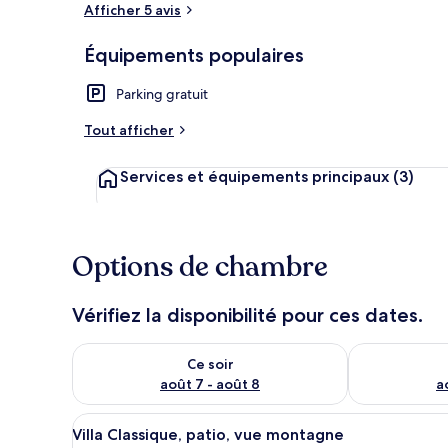
Afficher 5 avis
Équipements populaires
Suite Classiq
Parking gratuit
Tout afficher
Services et équipements principaux
(3)
Options de chambre
Vérifiez la disponibilité pour ces dates.
Vérifier la disponibilité pour ce soir août 7 - août 8
Vérifier la di
Ce soir
août 7 - août 8
a
Afficher
Une chambre moderne dotée d’un
7
Villa Classique, patio, vue montagne
toutes