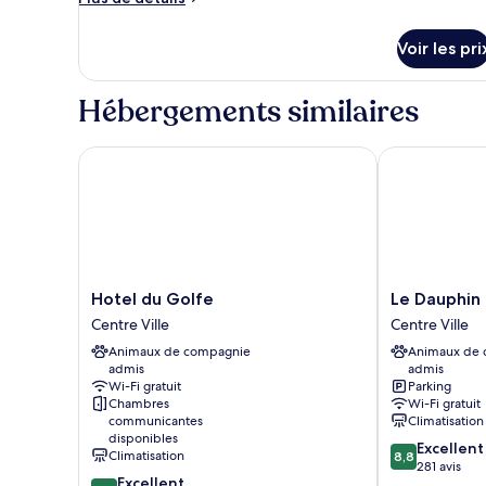
Suite
de
Classique,
détails
Voir les pri
patio,
sur
le
vue
type
Hébergements similaires
montagne
de
chambre
Suite
Hotel du Golfe
Le Dauphin H
Classique,
patio,
vue
montagne
Hotel
Le
Hotel du Golfe
Le Dauphin
du
Dauphin
Centre Ville
Centre Ville
Golfe
Hotel
Animaux de compagnie
Animaux de
Centre
Centre
admis
admis
Ville
Ville
Wi-Fi gratuit
Parking
Chambres
Wi-Fi gratuit
communicantes
Climatisation
disponibles
8.8
Excellent
Climatisation
8,8
sur
281 avis
8.6
Excellent