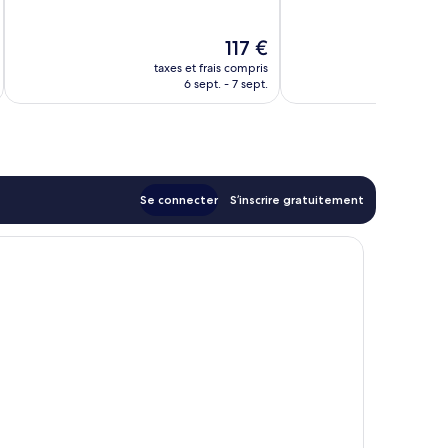
10,
Excellent,
Très
31 avis
bien,
Le
117 €
428 avis
nouveau
taxes et frais compris
tax
prix
6 sept. - 7 sept.
est
de
117 €
Se connecter
S’inscrire gratuitement