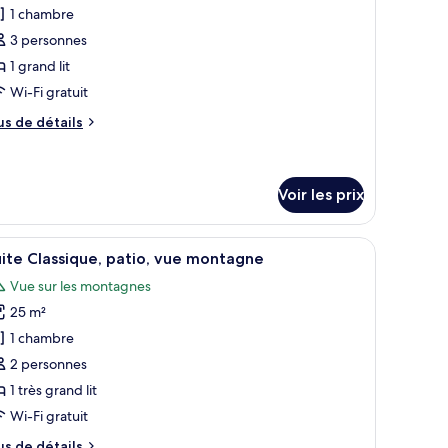
1 chambre
s
3 personnes
hotos
our
1 grand lit
e
Wi-Fi gratuit
ype
us
us de détails
e
e
hambre :
tails
r
lla
Voir les prix
tandard,
pe
atio
e
reau et une chaise, une télévision et un tableau au mur.
fficher
Une chambre à coucher comprenant un lit, une
hambre
7
ite Classique, patio, vue montagne
lla
outes
andard,
Vue sur les montagnes
s
tio
25 m²
hotos
our
1 chambre
e
2 personnes
ype
1 très grand lit
e
Wi-Fi gratuit
hambre :
us
us de détails