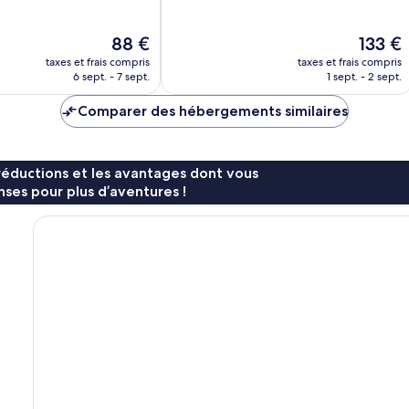
10,
Exceptionnel,
18 avis
Le
Le
88 €
133 €
nouveau
nouveau
taxes et frais compris
taxes et frais compris
prix
prix
6 sept. - 7 sept.
1 sept. - 2 sept.
est
est
de
de
Comparer des hébergements similaires
88 €
133 €
réductions et les avantages dont vous
ses pour plus d’aventures !