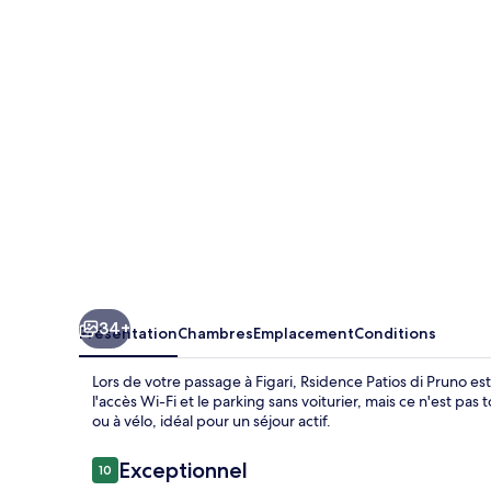
di
Pruno
34+
Présentation
Chambres
Emplacement
Conditions
Lors de votre passage à Figari, Rsidence Patios di Pruno est
l'accès Wi-Fi et le parking sans voiturier, mais ce n'est pa
ou à vélo, idéal pour un séjour actif.
Avis
Exceptionnel
10
10 sur 10
voyageurs