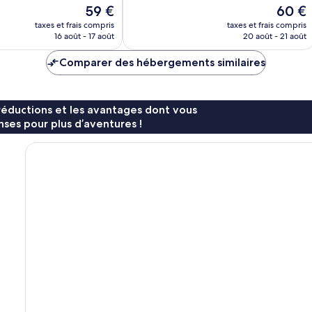
10,
Le
Le
59 €
60 €
Très
nouveau
nouvea
bien,
taxes et frais compris
taxes et frais compris
prix
prix
16 août - 17 août
20 août - 21 août
611 avis
est
est
de
de
Comparer des hébergements similaires
59 €
60 €
réductions et les avantages dont vous
ses pour plus d’aventures !