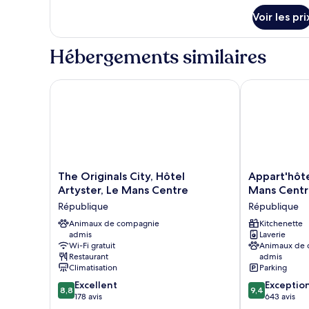
Deluxe,
détails
Voir les pri
vue
sur
le
ville
type
Hébergements similaires
de
chambre
Appartement
The Originals City, Hôtel Artyster, Le Mans Centre
Appart'hôtel 
Deluxe,
vue
ville
The
Appart'hôtel
The Originals City, Hôtel
Appart'hôte
Originals
Odalys
Artyster, Le Mans Centre
Mans Centr
City,
City
République
République
Hôtel
-
Artyster,
Animaux de compagnie
Le
Kitchenette
admis
Laverie
Le
Mans
Wi-Fi gratuit
Animaux de
Mans
Centre
Restaurant
admis
Centre
Palais
Climatisation
Parking
République
des
8.8
9.4
Excellent
Exceptio
Congrès
8,8
9,4
sur
sur
178 avis
643 avis
République