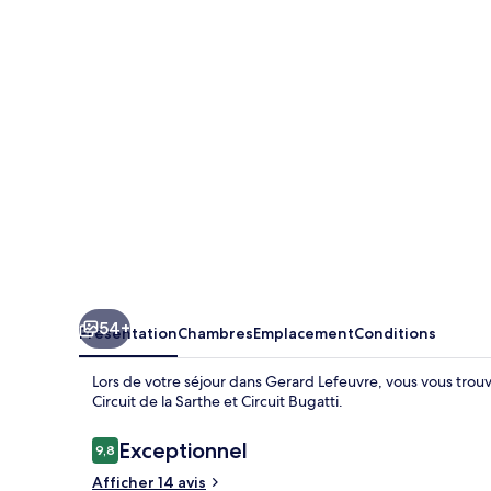
54+
Présentation
Chambres
Emplacement
Conditions
Lors de votre séjour dans Gerard Lefeuvre, vous vous trou
Circuit de la Sarthe et Circuit Bugatti.
Avis
Exceptionnel
9,8
9,8 sur 10
voyageurs
Afficher 14 avis