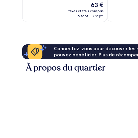
10,
10,
Le
63 €
Excellent,
Exceptionnel,
nouveau
178 avis
643 avis
taxes et frais compris
prix
6 sept. - 7 sept.
est
de
63 €
Connectez-vous pour découvrir les 
pouvez bénéficier. Plus de récompen
À propos du quartier