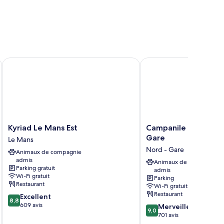
le
Kyriad Le Mans Est
Campanile Le Mans Cen
Kyriad
Campanile
Kyriad Le Mans Est
Campanile Le Mans 
Le
Le
Gare
Le Mans
Mans
Mans
Nord - Gare
Animaux de compagnie
Est
Centre
admis
Le
-
Animaux de compagnie
Parking gratuit
admis
Mans
Gare
Wi-Fi gratuit
Parking
Nord - Gare
Restaurant
Wi-Fi gratuit
Restaurant
8.8
Excellent
8,8
sur
609 avis
9.0
Merveilleux
9,0
10,
sur
701 avis
Excellent,