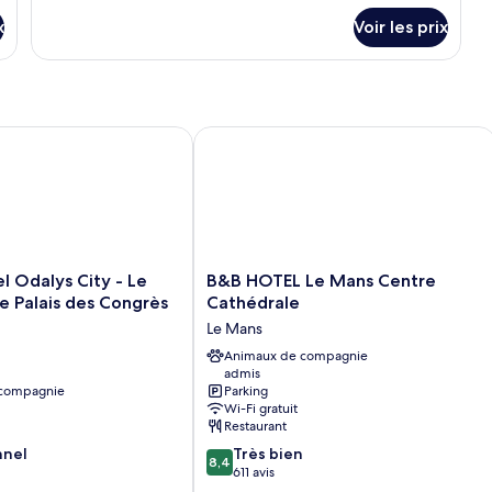
Économique,
détails
x
Voir les prix
vue
sur
le
ville
type
de
chambre
Appartement
Odalys City - Le Mans Centre Palais des Congrès
B&B HOTEL Le Mans Centre Cathédra
Économique,
vue
ville
B&B
l Odalys City - Le
B&B HOTEL Le Mans Centre
HOTEL
e Palais des Congrès
Cathédrale
Le
Le Mans
Mans
Centre
Animaux de compagnie
admis
Cathédrale
 compagnie
Parking
Le
Wi-Fi gratuit
Mans
Restaurant
8.4
nnel
Très bien
8,4
sur
611 avis