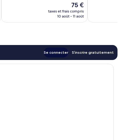
10,
Le
75 €
609 avis
Merveilleux,
u
nouveau
701 avis
taxes et frais compris
tax
prix
10 août - 11 août
est
de
75 €
Se connecter
S’inscrire gratuitement