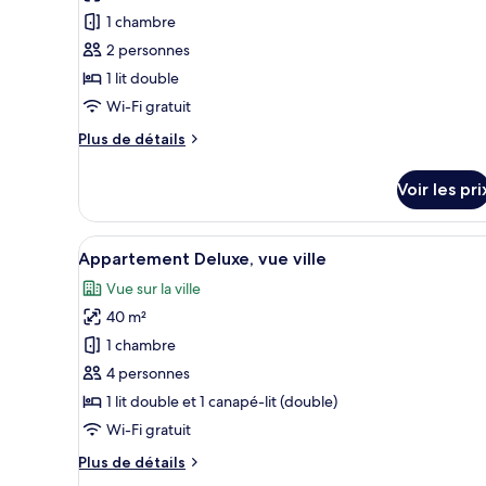
pour
1 chambre
ce
2 personnes
type
1 lit double
de
Wi-Fi gratuit
chambre :
Plus
Plus de détails
Appartement
de
Standard,
détails
Voir les pri
vue
sur
le
ville
type
Afficher
Un salon chaleureux avec un ca
11
de
Appartement Deluxe, vue ville
toutes
chambre
Vue sur la ville
Appartement
les
Standard,
40 m²
photos
vue
pour
1 chambre
ville
ce
4 personnes
type
1 lit double et 1 canapé-lit (double)
de
Wi-Fi gratuit
chambre :
Plus
Plus de détails
Appartement
de