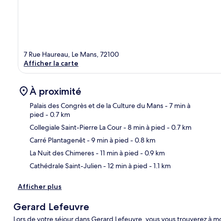
7 Rue Haureau, Le Mans, 72100
Afficher la carte
À proximité
Palais des Congrès et de la Culture du Mans
- 7 min à
pied
- 0.7 km
Collegiale Saint-Pierre La Cour
- 8 min à pied
- 0.7 km
Car
Carré Plantagenêt
- 9 min à pied
- 0.8 km
La Nuit des Chimeres
- 11 min à pied
- 0.9 km
Cathédrale Saint-Julien
- 12 min à pied
- 1.1 km
Afficher plus
Gerard Lefeuvre
Lors de votre séjour dans Gerard Lefeuvre, vous vous trouverez à m