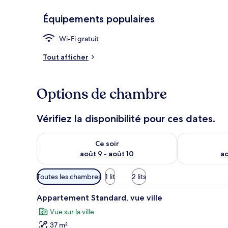
Équipements populaires
Appartement 
Wi-Fi gratuit
Tout afficher
Options de chambre
Vérifiez la disponibilité pour ces dates.
Vérifier la disponibilité pour ce soir août 9 - août 10
Vérifier la di
Ce soir
août 9 - août 10
ao
Filtres
Toutes les chambres
1 lit
2 lits
disponibles
Afficher
Une chambre avec un mur en briq
pour
11
Appartement Standard, vue ville
toutes
les
Vue sur la ville
les
chambres
37 m²
photos