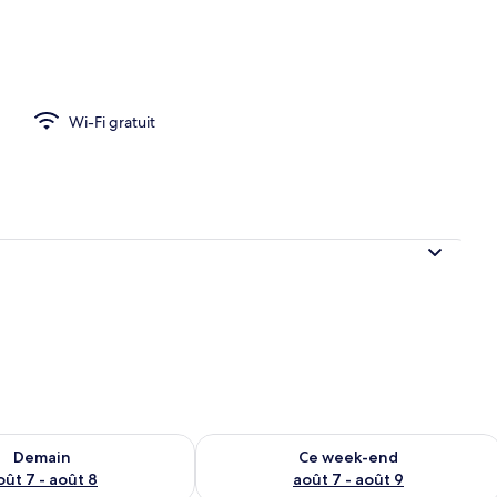
lite, 2 chambres | Terrasse/Patio
Wi-Fi gratuit
sponibilité pour demain août 7 - août 8
Vérifier la disponibilité pour ce week
Demain
Ce week-end
oût 7 - août 8
août 7 - août 9