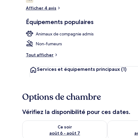
4,0 sur 10
voyageurs
Afficher 4 avis
Équipements populaires
Appartement É
Animaux de compagnie admis
Non-fumeurs
Tout afficher
Services et équipements principaux
(1)
Options de chambre
Vérifiez la disponibilité pour ces dates.
Vérifier la disponibilité pour ce soir août 6 - août 7
Vérifier la di
Ce soir
août 6 - août 7
a