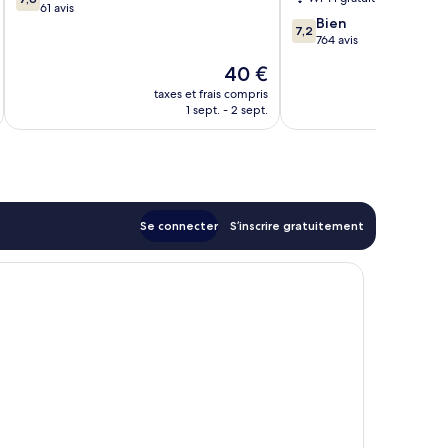
sur
61 avis
7.2
Bien
10,
7,2
sur
764 avis
Bien,
10,
61 avis
Le
40 €
Bien,
u
nouveau
764 avis
taxes et frais compris
tax
prix
1 sept. - 2 sept.
est
de
40 €
Se connecter
S’inscrire gratuitement