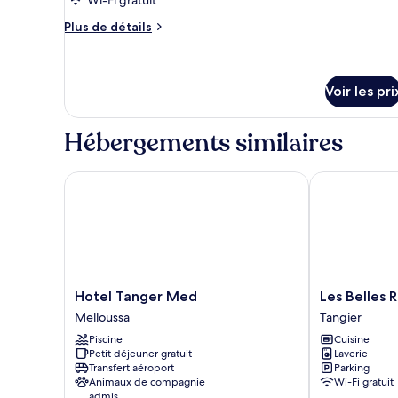
type
Plus
Plus de détails
de
de
chambre :
détails
sur
Room
le
Voir les pri
Omar
type
de
Hébergements similaires
chambre
Room
Omar
Hotel Tanger Med
Les Belles Re
Hotel
Les
Hotel Tanger Med
Les Belles 
Tanger
Belles
Melloussa
Tangier
Med
Residences
Piscine
Cuisine
Melloussa
E
Petit déjeuner gratuit
Laverie
Tangier
Transfert aéroport
Parking
Animaux de compagnie
Wi-Fi gratuit
admis