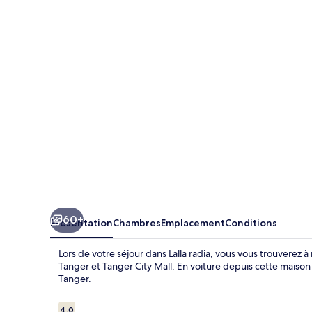
radia
60+
Présentation
Chambres
Emplacement
Conditions
Lors de votre séjour dans Lalla radia, vous vous trouverez
Tanger et Tanger City Mall. En voiture depuis cette maiso
Tanger.
Avis
4,0