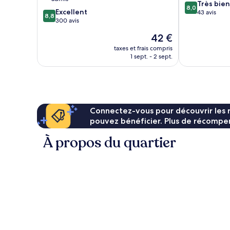
8.0
Très bien
8,0
8.8
Excellent
sur
43 avis
8,8
sur
300 avis
10,
10,
Très
Le
42 €
Excellent,
bien,
nouveau
300 avis
taxes et frais compris
43 avis
prix
1 sept. - 2 sept.
est
de
42 €
Connectez-vous pour découvrir les 
pouvez bénéficier. Plus de récompen
À propos du quartier