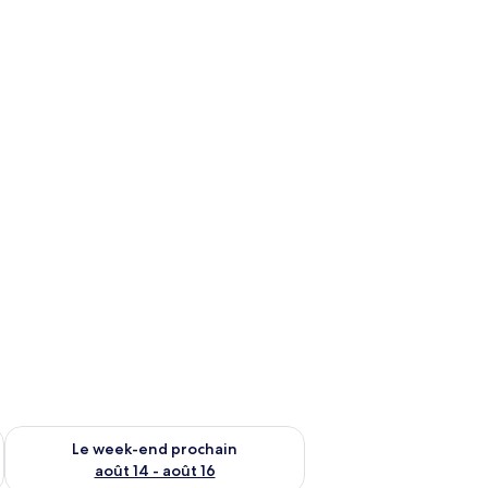
-end août 7 - août 9
Vérifier la disponibilité pour le week-end prochain août 14 - a
Le week-end prochain
août 14 - août 16