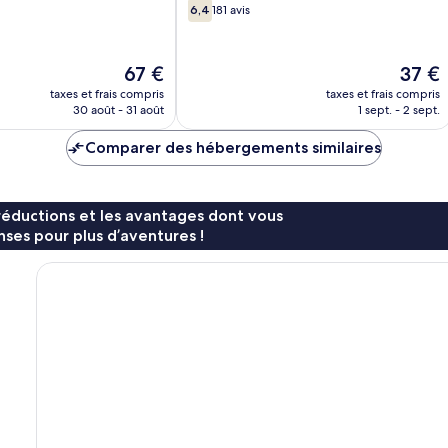
6.4
6,4
181 avis
sur
10,
181 avis
Le
Le
67 €
37 €
nouveau
nouvea
taxes et frais compris
taxes et frais compris
prix
prix
30 août - 31 août
1 sept. - 2 sept.
est
est
de
de
Comparer des hébergements similaires
67 €
37 €
réductions et les avantages dont vous
ses pour plus d’aventures !