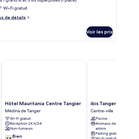
ype
Wi-Fi gratuit
e
us
us de détails
hambre :
e
ppartement
tails
Voir les prix
r
ite,
pe
hambres
e
hambre
partement
Hôtel Mauritania Centre Tangier
ibis Tanger City Center
te,
ambres
Hôtel
ibis
Hôtel Mauritania Centre Tangier
ibis Tanger City Cen
Mauritania
Tanger
Médina de Tanger
Centre-ville
Centre
City
Wi-Fi gratuit
Piscine
Tangier
Center
Réception 24 h/24
Animaux de compagnie
Médina
Centre-
Non-fumeurs
admis
de
ville
Parking gratuit
7.8
Tanger
Bien
Wi-Fi gratuit
7,8