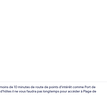
Appartement É
 à moins de 10 minutes de route de points d'intérêt comme Port de
n d'hôtes il ne vous faudra pas longtemps pour accéder à Plage de
Appartement 