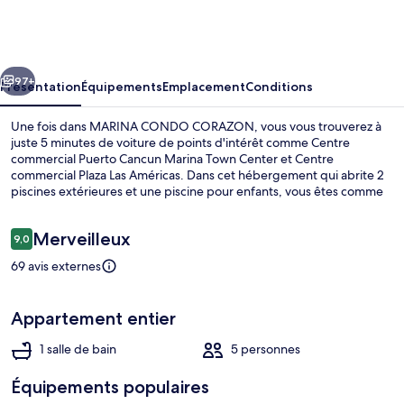
CONDO
CORAZON
cédent
Suivant
97+
Présentation
Équipements
Emplacement
Conditions
Une fois dans MARINA CONDO CORAZON, vous vous trouverez à
juste 5 minutes de voiture de points d'intérêt comme Centre
commercial Puerto Cancun Marina Town Center et Centre
commercial Plaza Las Américas. Dans cet hébergement qui abrite 2
piscines extérieures et une piscine pour enfants, vous êtes comme
un coq en pâte. Les appartements bénéficient en outre de petits
plus pratiques comme une cuisine et un lave-linge/sèche-linge.
Avis
Merveilleux
9,0
9,0 sur 10
voyageurs
69 avis externes
2 piscines extérieures
Appartement entier
1 salle de bain
5 personnes
Équipements populaires