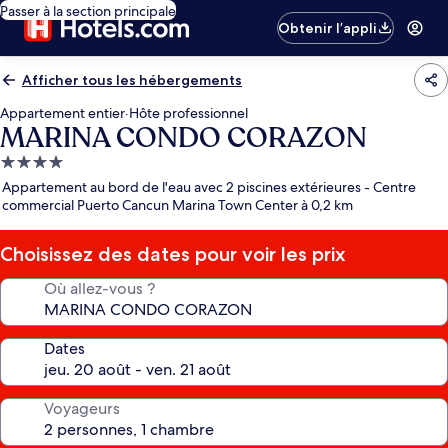
Passer à la section principale
Obtenir l’appli
Afficher tous les hébergements
Appartement entier
·
Hôte professionnel
MARINA CONDO CORAZON
Hébergement
4.0 étoiles
Appartement au bord de l'eau avec 2 piscines extérieures - Centre
commercial Puerto Cancun Marina Town Center à 0,2 km
Choisissez des dates pour voir les prix
Où allez-vous ?
Dates
Voyageurs