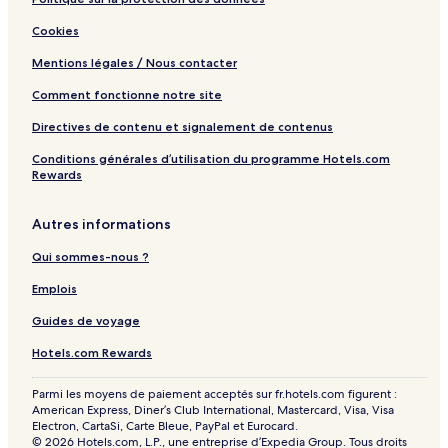
v
s
Cookies
e
i
v
Mentions légales / Nous contacter
e
Comment fonctionne notre site
Directives de contenu et signalement de contenus
Conditions générales d’utilisation du programme Hotels.com
Rewards
Autres informations
Qui sommes-nous ?
Emplois
Guides de voyage
Hotels.com Rewards
Parmi les moyens de paiement acceptés sur fr.hotels.com figurent :
American Express, Diner’s Club International, Mastercard, Visa, Visa
Electron, CartaSi, Carte Bleue, PayPal et Eurocard.
© 2026 Hotels.com, L.P., une entreprise d’Expedia Group. Tous droits