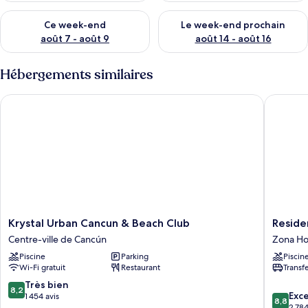
Vérifier la disponibilité pour ce week-end août 7 - août 9
Vérifier la disponibilité pour 
Ce week-end
Le week-end prochain
août 7 - août 9
août 14 - août 16
Hébergements similaires
Krystal Urban Cancun & Beach Club
Residenc
Krystal
Residen
Krystal Urban Cancun & Beach Club
Reside
Urban
Inn
Centre-ville de Cancún
Zona Ho
Cancun
by
Piscine
Parking
Piscin
&
Marriott
Wi-Fi gratuit
Restaurant
Transf
Beach
Cancun
Club
Hotel
8.2
Très bien
8,2
8.8
Centre-
Zone
Exce
sur
1 454 avis
8,8
sur
ville
Zona
2 784