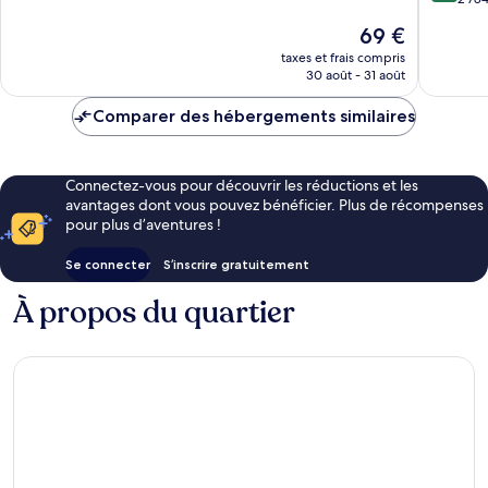
10,
10,
de
Hoteler
Très
Le
69 €
Excellen
Cancún
bien,
nouveau
2 784 av
taxes et frais compris
1 454 avis
prix
30 août - 31 août
est
de
Comparer des hébergements similaires
69 €
Connectez-vous pour découvrir les réductions et les
avantages dont vous pouvez bénéficier. Plus de récompenses
pour plus d’aventures !
Se connecter
S’inscrire gratuitement
À propos du quartier