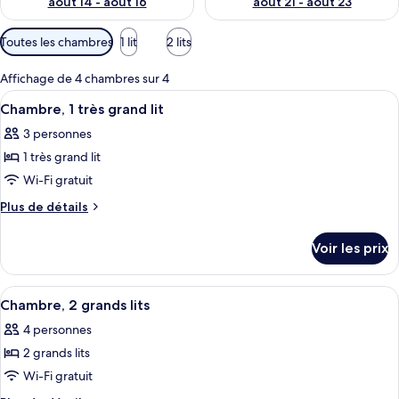
août 14 - août 16
août 21 - août 23
Filtres
Toutes les chambres
1 lit
2 lits
disponibles
pour
Affichage de 4 chambres sur 4
les
Afficher
Une chambre d’hôtel avec un lit, un b
4
Chambre, 1 très grand lit
chambres
toutes
3 personnes
les
1 très grand lit
photos
pour
Wi-Fi gratuit
ce
Plus
Plus de détails
type
de
détails
de
Voir les prix
sur
chambre :
le
Chambre,
type
Afficher
Une chambre d’hôtel avec deux lits, un
3
1
de
Chambre, 2 grands lits
toutes
chambre
très
4 personnes
Chambre,
les
grand
1
2 grands lits
photos
lit
très
pour
Wi-Fi gratuit
grand
ce
lit