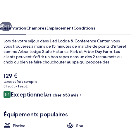
Lodge
&
Conference
cédent
Suivant
Center
43+
Présentation
Chambres
Emplacement
Conditions
Lors de votre séjour dans Lied Lodge & Conference Center, vous
vous trouverez à moins de 15 minutes de marche de points d'intérêt
comme Arbor Lodge State Historical Park et Arbor Day Farm. Les
clients peuvent s'offrir un bon repas dans un des 2 restaurants au
choix ou bien se faire chouchouter au spa qui propose des
massages, des enveloppements corporels et des soins du visage.
Parmi les autres petits avantages de cet hébergement figurent une
Le
129 €
piscine couverte, un bar / salon et une salle de fitness ouverte 24
prix
taxes et frais compris
h/24. Les autres voyageurs ne tarissent pas d'éloges en ce qui
actuel
31 août - 1 sept.
concerne le personnel attentionné et l'accès facile à pied.
Terrasse/Patio
est
Avis
Exceptionnel
9,4
Afficher 653 avis
de
9,4 sur 10
voyageurs
129 €.
Équipements populaires
Piscine
Spa