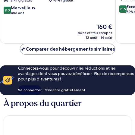
Parking gratuit
Wi-Fi gratuit
Nebraska
8.6
City
Exce
9.0
Merveilleux
8,6
9,0
sur
by
898 a
sur
483 avis
10,
IHG
10,
Excellen
Nebraska
Merveilleux,
Le
160 €
898 avis
City
483 avis
nouveau
taxes et frais compris
prix
13 août - 14 août
est
de
Comparer des hébergements similaires
160 €
Connectez-vous pour découvrir les réductions et les
avantages dont vous pouvez bénéficier. Plus de récompenses
pour plus d’aventures !
Se connecter
S’inscrire gratuitement
À propos du quartier