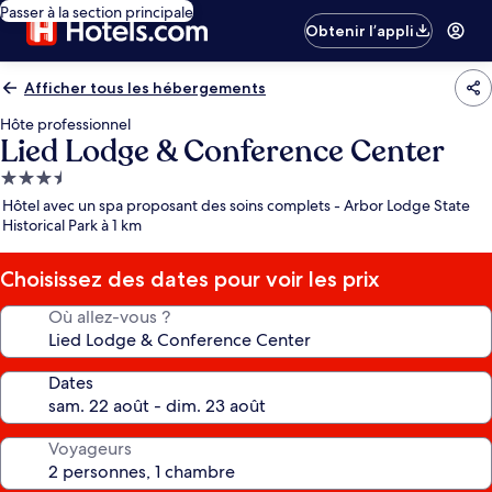
Passer à la section principale
Obtenir l’appli
Afficher tous les hébergements
Hôte professionnel
Lied Lodge & Conference Center
Hébergement
3.5 étoiles
Hôtel avec un spa proposant des soins complets - Arbor Lodge State
Historical Park à 1 km
Choisissez des dates pour voir les prix
Où allez-vous ?
Dates
Voyageurs