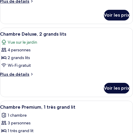
Plus
Plus de détails
type
de
détails
de
Voir les prix
sur
chambre :
le
Chambre,
type
Afficher
Une chambre d’hôtel avec deux lits, un
2
2
de
Chambre Deluxe, 2 grands lits
toutes
chambre
grands
Vue sur le jardin
Chambre,
les
lits
2
4 personnes
photos
grands
pour
2 grands lits
lits
ce
Wi-Fi gratuit
type
Plus
Plus de détails
de
de
chambre :
détails
Voir les prix
sur
Chambre
le
Deluxe,
type
Afficher
Une chambre d’hôtel avec un grand lit
2
1
de
Chambre Premium, 1 très grand lit
toutes
chambre
grands
1 chambre
Chambre
les
lits
Deluxe,
3 personnes
photos
2
pour
1 très grand lit
grands