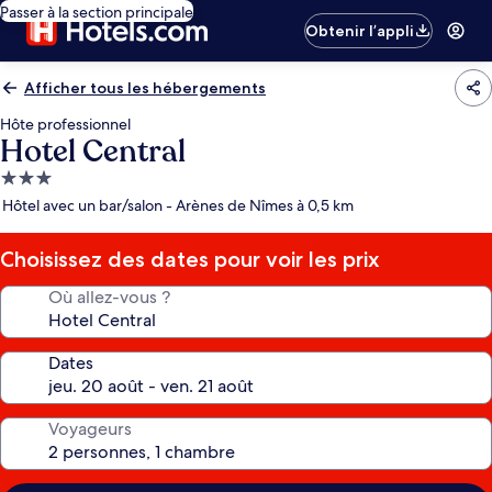
Passer à la section principale
Obtenir l’appli
Afficher tous les hébergements
Hôte professionnel
Hotel Central
Hébergement
3.0 étoiles
Hôtel avec un bar/salon - Arènes de Nîmes à 0,5 km
Choisissez des dates pour voir les prix
Où allez-vous ?
Dates
Voyageurs