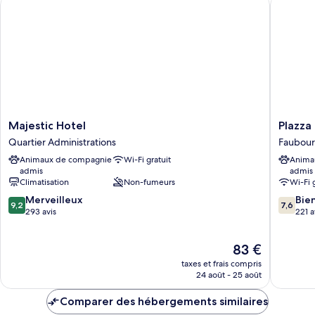
Majestic Hotel
Plazza hô
Chambre
Familiale
Majestic
Plazza
Majestic Hotel
Plazza
Hotel
hôtel
Quartier Administrations
Faubou
Quartier
Faubou
Animaux de compagnie
Wi-Fi gratuit
Anima
Administrations
admis
admis
Climatisation
Non-fumeurs
Wi-Fi 
9.2
7.6
Merveilleux
Bie
9,2
7,6
sur
sur
293 avis
221 a
10,
10,
Merveilleux,
Bien,
Le
83 €
293 avis
221 avis
nouveau
taxes et frais compris
prix
24 août - 25 août
est
de
Comparer des hébergements similaires
83 €