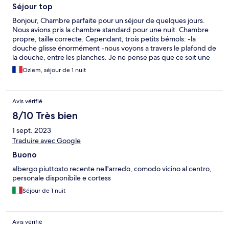
Séjour top
Bonjour, Chambre parfaite pour un séjour de quelques jours.
Nous avions pris la chambre standard pour une nuit. Chambre
propre, taille correcte. Cependant, trois petits bémols: -la
douche glisse énormément -nous voyons a travers le plafond de
la douche, entre les planches. Je ne pense pas que ce soit une
autre chambre mais c’est quand même très perturbant. - pas
Ozlem, séjour de 1 nuit
d’ascenseur dans l’hôtel, heureusement nous avions qu’une
petite valise chacun
Avis vérifié
8/10 Très bien
1 sept. 2023
Traduire avec Google
Buono
albergo piuttosto recente nell'arredo, comodo vicino al centro,
personale disponibile e cortess
Séjour de 1 nuit
Avis vérifié