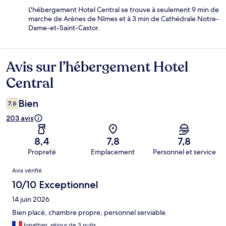
L'hébergement Hotel Central se trouve à seulement 9 min de
marche de Arènes de Nîmes et à 3 min de Cathédrale Notre-
Dame-et-Saint-Castor.
Avis sur l’hébergement Hotel
Avis
Central
Bien
7,6
203 avis
8,4
7,8
7,8
Propreté
Emplacement
Personnel et service
Avis
Avis vérifié
10/10 Exceptionnel
14 juin 2026
Bien placé, chambre propre, personnel serviable.
Jonathan, séjour de 3 nuits