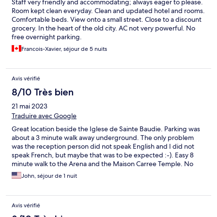
Staff very friendly and accommodating; always eager to please.
Room kept clean everyday. Clean and updated hotel and rooms.
Comfortable beds. View onto a small street. Close to a discount
grocery. In the heart of the old city. AC not very powerful. No
free overnight parking.
Francois-Xavier, séjour de 5 nuits
Avis vérifié
8/10 Très bien
21 mai 2023
Traduire avec Google
Great location beside the Iglese de Sainte Baudie. Parking was
about a 3 minute walk away underground. The only problem
was the reception person did not speak English and I did not
speak French, but maybe that was to be expected :-). Easy 8
minute walk to the Arena and the Maison Carree Temple. No
other issues. Clean room and nice amenities
John, séjour de 1 nuit
Avis vérifié