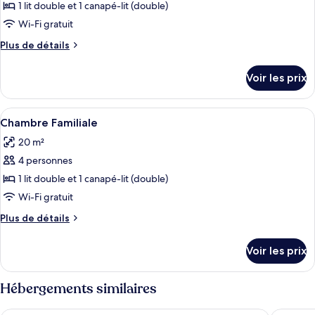
pour
1 lit double et 1 canapé-lit (double)
ce
Wi-Fi gratuit
type
Plus
Plus de détails
de
de
chambre :
détails
Voir les prix
sur
Chambre
le
Double
type
Afficher
Une chambre d’hôtel moderne avec un g
Supérieure
3
de
Chambre Familiale
toutes
chambre
20 m²
Chambre
les
Double
4 personnes
photos
Supérieure
pour
1 lit double et 1 canapé-lit (double)
ce
Wi-Fi gratuit
type
Plus
Plus de détails
de
de
chambre :
détails
Voir les prix
sur
Chambre
le
Familiale
type
Hébergements similaires
de
chambre