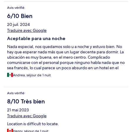
Avis vérifié
6/10 Bien
20 juil. 2024
Traduire avec Google
Aceptable para una noche
Nada especial, nos quedamos solo u a noche y estuvo bien. No
hay que esperar nada más que un lugar decente para dormir. La
ubicación es muy buena, en el mero centro. Complicado
comunicarse con el personal porque ninguno habla nada que no
sea francés, lo cual parece un poco absurdo en un hotel en el
centro de una ciudad turística.
Andrea, séjour de 1 nuit
Avis vérifié
8/10 Très bien
21 mai 2023
Traduire avec Google
Location is difficult to locate.
Henry, séjour de 1 nuit