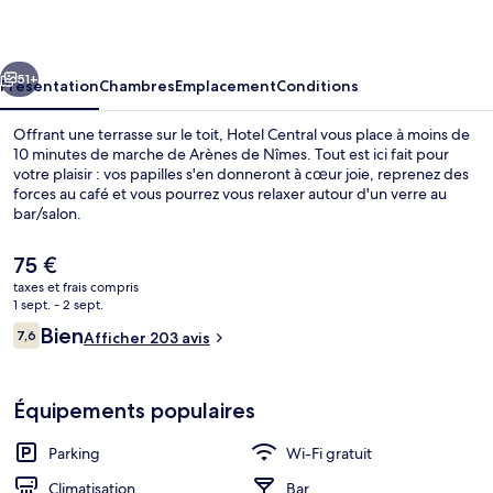
cédent
Suivant
51+
Présentation
Chambres
Emplacement
Conditions
Offrant une terrasse sur le toit, Hotel Central vous place à moins de
10 minutes de marche de Arènes de Nîmes. Tout est ici fait pour
votre plaisir : vos papilles s'en donneront à cœur joie, reprenez des
forces au café et vous pourrez vous relaxer autour d'un verre au
bar/salon.
Le
75 €
prix
taxes et frais compris
actuel
1 sept. - 2 sept.
Extérieur
est
Avis
Bien
7,6
Afficher 203 avis
de
7,6 sur 10
voyageurs
75 €.
Équipements populaires
Parking
Wi-Fi gratuit
Climatisation
Bar