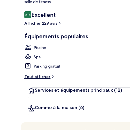
salle de fitness.
Avis
Excellent
8,6
8,6 sur 10
voyageurs
Afficher 229 avis
2 piscines ex
Équipements populaires
Piscine
Spa
Parking gratuit
Tout afficher
Services et équipements principaux
(12)
Comme à la maison
(6)