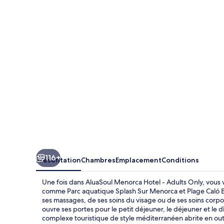
Menorca
Hotel
-
Adults
Only
116+
Présentation
Chambres
Emplacement
Conditions
Une fois dans AluaSoul Menorca Hotel - Adults Only, vous v
comme Parc aquatique Splash Sur Menorca et Plage Caló Bl
ses massages, de ses soins du visage ou de ses soins corpor
ouvre ses portes pour le petit déjeuner, le déjeuner et le
complexe touristique de style méditerranéen abrite en out