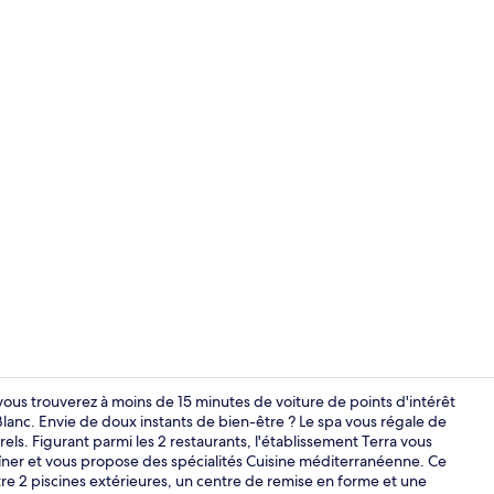
Vidéo de l’
ous trouverez à moins de 15 minutes de voiture de points d'intérêt
anc. Envie de doux instants de bien-être ? Le spa vous régale de
els. Figurant parmi les 2 restaurants, l'établissement Terra vous
Plage à prox
 dîner et vous propose des spécialités Cuisine méditerranéenne. Ce
re 2 piscines extérieures, un centre de remise en forme et une