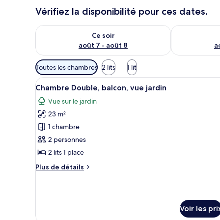
Vérifiez la disponibilité pour ces dates.
Vérifier la disponibilité pour ce soir août 7 - août 8
Vérifier la di
Ce soir
août 7 - août 8
a
Filtres
Toutes les chambres
2 lits
1 lit
disponibles
Afficher
Une chambre d’hôtel avec deux 
pour
5
Chambre Double, balcon, vue jardin
toutes
les
Vue sur le jardin
les
chambres
23 m²
photos
pour
1 chambre
ce
2 personnes
type
2 lits 1 place
de
Plus
Plus de détails
chambre :
de
Chambre
détails
sur
Double,
le
balcon,
Voir les pri
type
vue
de