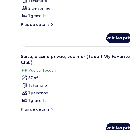
1 chambre
type
2 personnes
de
1 grand lit
chambre :
Suite,
Plus
Plus de détails
piscine
de
détails
privée,
Voir les pri
sur
vue
le
jardin
type
Afficher
Un espace piscine agrémenté d’
18
de
(My
Suite, piscine privée, vue mer (1 adult My Favorite
toutes
chambre
Club)
Favorite
Suite,
les
Club)
Vue sur l’océan
piscine
photos
privée,
37 m²
pour
vue
1 chambre
ce
jardin
(My
type
1 personne
Favorite
de
1 grand lit
Club)
chambre :
Plus
Plus de détails
Suite,
de
piscine
détails
sur
privée,
Voir les pri
le