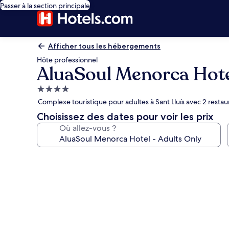
Passer à la section principale
Afficher tous les hébergements
Hôte professionnel
AluaSoul Menorca Hote
Hébergement
4.0 étoiles
Complexe touristique pour adultes à Sant Lluís avec 2 restau
Choisissez des dates pour voir les prix
Où allez-vous ?
Galerie
photos
de
l’hébergement
AluaSoul