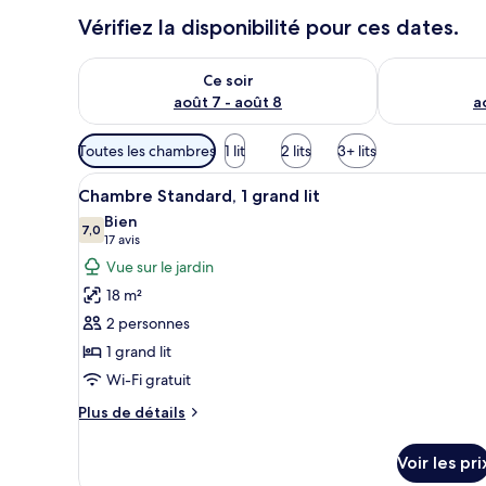
Vérifiez la disponibilité pour ces dates.
Vérifier la disponibilité pour ce soir août 7 - août 8
Vérifier la di
Ce soir
août 7 - août 8
a
Filtres
Toutes les chambres
1 lit
2 lits
3+ lits
disponibles
Afficher
Une chambre à coucher avec un 
pour
17
Chambre Standard, 1 grand lit
toutes
les
Bien
les
7,0
chambres
7,0 sur 10
(17 avis)
17 avis
photos
Vue sur le jardin
pour
18 m²
ce
2 personnes
type
1 grand lit
de
Wi-Fi gratuit
chambre :
Chambre
Plus
Plus de détails
Standard,
de
détails
1
Voir les pri
sur
grand