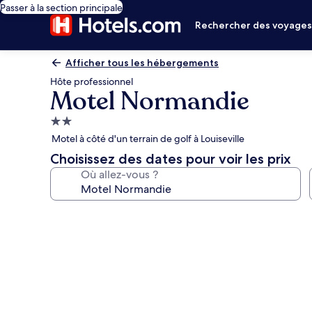
Passer à la section principale
Rechercher des voyage
Afficher tous les hébergements
Hôte professionnel
Motel Normandie
Hébergement
2.0 étoiles
Motel à côté d'un terrain de golf à Louiseville
Choisissez des dates pour voir les prix
Où allez-vous ?
Galerie
photos
de
l’hébergement
Motel