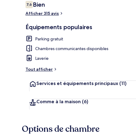
Avis
Bien
7,6
7,6 sur 10
voyageurs
Afficher 315 avis
Extérieur
Équipements populaires
Parking gratuit
Chambres communicantes disponibles
Laverie
Tout afficher
Services et équipements principaux
(11)
Comme à la maison
(6)
Options de chambre