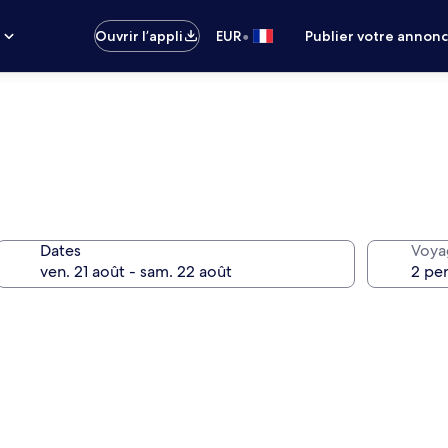
•
s
Ouvrir l’appli
EUR
Publier votre annon
Dates
Voya