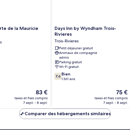
lits
ch
vu
ja
Days
rte de la Mauricie
Days Inn by Wyndham Trois-
Inn
Rivieres
by
Trois-Rivieres
it
Wyndham
Trois-
Petit déjeuner gratuit
Animaux de compagnie
Rivieres
admis
Trois-
Parking gratuit
Rivieres
Wi-Fi gratuit
7.6
Bien
7,6
sur
1 361 avis
10,
Bien,
Le
Le
83 €
75 €
1 361 avis
nouveau
nouvea
taxes et frais compris
taxes et frais compris
prix
prix
7 sept. - 8 sept.
7 sept. - 8 sept.
est
est
de
de
Comparer des hébergements similaires
83 €
75 €