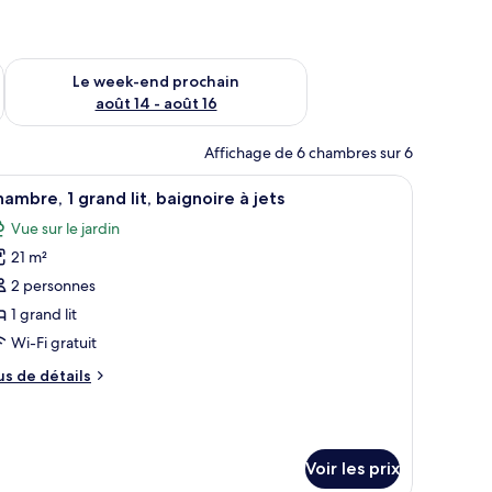
-end août 7 - août 9
Vérifier la disponibilité pour le week-end prochain août 14 - a
Le week-end prochain
août 14 - août 16
Affichage de 6 chambres sur 6
ette blanche, avec une lampe de chevet, un téléphone et un tableau encadré 
fficher
Une chambre d’hôtel équipée d’un lit, d’un bu
7
ambre, 1 grand lit, baignoire à jets
outes
Vue sur le jardin
s
21 m²
hotos
our
2 personnes
e
1 grand lit
ype
Wi-Fi gratuit
e
us
us de détails
hambre :
e
hambre,
tails
r
rand
Voir les prix
pe
t,