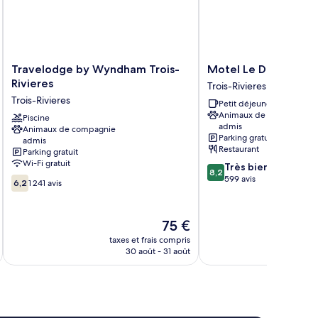
ambres,
e
rdin
Travelodge
Motel
Travelodge by Wyndham Trois-
Motel Le Deauville
by
Le
Rivieres
Trois-Rivieres
Wyndham
Deauville
Trois-Rivieres
Petit déjeuner gratuit
Trois-
Trois-
Animaux de compagnie
Rivieres
Piscine
Rivieres
admis
Animaux de compagnie
Trois-
Parking gratuit
admis
Rivieres
Restaurant
Parking gratuit
Wi-Fi gratuit
8.2
Très bien
8,2
sur
599 avis
6.2
6,2
1 241 avis
10,
sur
Très
10,
bien,
1 241 avis
Le
75 €
599 avis
u
nouveau
taxes et frais compris
tax
prix
30 août - 31 août
est
de
75 €