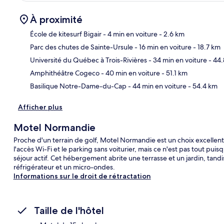
À proximité
École de kitesurf Bigair
- 4 min en voiture
- 2.6 km
Parc des chutes de Sainte-Ursule
- 16 min en voiture
- 18.7 km
Car
Université du Québec à Trois-Rivières
- 34 min en voiture
- 44
Amphithéâtre Cogeco
- 40 min en voiture
- 51.1 km
Basilique Notre-Dame-du-Cap
- 44 min en voiture
- 54.4 km
Afficher plus
Motel Normandie
Proche d'un terrain de golf, Motel Normandie est un choix excellent 
l'accès Wi-Fi et le parking sans voiturier, mais ce n'est pas tout puis
séjour actif. Cet hébergement abrite une terrasse et un jardin, tand
réfrigérateur et un micro-ondes.
Informations sur le droit de rétractation
Taille de l'hôtel