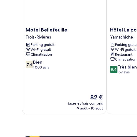
Motel
Hôtel
Motel Bellefeuille
Hôtel La po
Bellefeuille
La
Trois-Rivieres
Yamachiche
Trois-
porte
Parking gratuit
Parking gratu
Rivieres
de
Wi-Fi gratuit
Wi-Fi gratuit
la
Climatisation
Restaurant
Mauricie
Climatisation
7.4
Bien
Yamachiche
7,4
8.4
Très bien
sur
1 003 avis
8,4
sur
157 avis
10,
10,
Bien,
Très
1 003 avis
bien,
157 avis
Le
82 €
nouveau
taxes et frais compris
prix
9 août - 10 août
est
de
82 €