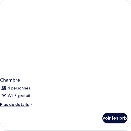
de
chambre
Chambre
Familiale
Chambre
4 personnes
Wi-Fi gratuit
Plus
Plus de détails
de
détails
Voir les prix
sur
le
type