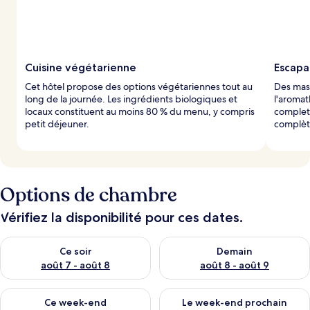
s
p
a
r
Cuisine végétarienne
Escapa
l
Cet hôtel propose des options végétariennes tout au
Des mass
e
long de la journée. Les ingrédients biologiques et
l'aromat
s
locaux constituent au moins 80 % du menu, y compris
complet.
petit déjeuner.
complèt
v
o
y
a
g
e
Options de chambre
u
r
Vérifiez la disponibilité pour ces dates.
s
Vérifier la disponibilité pour ce soir août 7 - août 8
Vérifier la disponibilité pour 
Ce soir
Demain
août 7 - août 8
août 8 - août 9
Vérifier la disponibilité pour ce week-end août 7 - août 9
Vérifier la disponibilité pour 
Ce week-end
Le week-end prochain