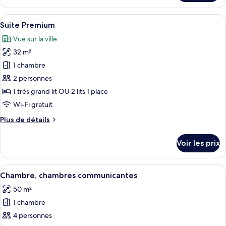
le
type
Afficher
Une chambre d’hôtel moderne avec un g
10
de
Suite Premium
toutes
chambre
Vue sur la ville
Suite
les
(Trendy)
32 m²
photos
pour
1 chambre
ce
2 personnes
type
1 très grand lit OU 2 lits 1 place
de
Wi-Fi gratuit
chambre :
Plus
Plus de détails
Suite
de
Premium
détails
Voir les prix
sur
le
type
Afficher
Une chambre moderne avec un grand lit
12
de
Chambre, chambres communicantes
toutes
chambre
50 m²
Suite
les
Premium
1 chambre
photos
pour
4 personnes