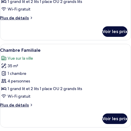
ce
1 grand lit et 2 lits 1 place OU 2 grands lits
type
Wi-Fi gratuit
de
Plus
Plus de détails
chambre :
de
Chambre,
détails
Voir les prix
sur
chambres
le
communicantes
type
Afficher
Une chambre d’hôtel avec deux lits, un
1
de
Chambre Familiale
toutes
chambre
Vue sur la ville
Chambre,
les
chambres
35 m²
photos
communicantes
pour
1 chambre
ce
4 personnes
type
1 grand lit et 2 lits 1 place OU 2 grands lits
de
Wi-Fi gratuit
chambre :
Plus
Plus de détails
Chambre
de
Familiale
détails
Voir les prix
sur
le
type