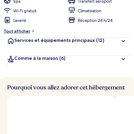
Spa
Transfert aéroport
e
r
Wi-Fi gratuit
Climatisation
g
Laverie
Réception 24 h/24
e
m
Tout afficher
e
n
Services et équipements principaux
(12)
t
s
Comme à la maison
(6)
l
e
s
m
i
Pourquoi vous allez adorer cet hébergement
e
u
x
n
o
t
é