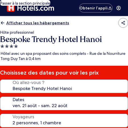
Passer à la section principale
Obtenir l’appli
Afficher tous les hébergements
Hôte professionnel
Bespoke Trendy Hotel Hanoi
Hébergement
4.0 étoiles
Hôtel avec un spa proposant des soins complets - Rue de la Nourriture
Tong Duy Tan à 0,4 km
Choisissez des dates pour voir les prix
Où allez-vous ?
Dates
Voyageurs