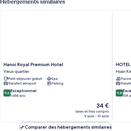
Hébergements similaires
de
chambre
Hanoi Royal Premium Hotel
HOTEL 
Chambre
Hanoi
HOTEL
Hanoi Royal Premium Hotel
HOTEL
Royal
de
Vieux quartier
Hoan K
Premium
LAGOM
Petit déjeuner gratuit
Spa
Piscin
Hotel
Hoan
Transfert aéroport
Parking
Transf
Vieux
Kiem
quartier
9.6
9.8
Exceptionnel
Exc
9,6
9,8
sur
sur
1 658 avis
159 a
10,
10,
Le
34 €
Exceptionnel,
Exceptio
nouveau
1 658 avis
159 avis
taxes et frais compris
prix
9 août - 10 août
est
de
Comparer des hébergements similaires
34 €