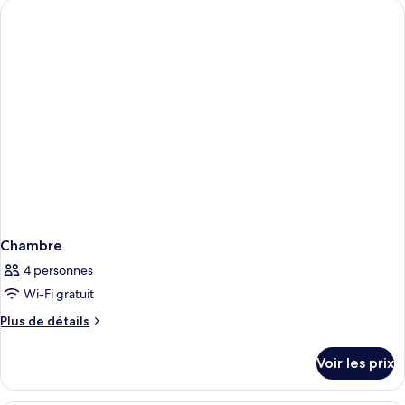
de
chambre
Chambre
Chambre
4 personnes
Wi-Fi gratuit
Plus
Plus de détails
de
détails
Voir les prix
sur
le
type