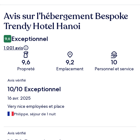
Avis sur l’hébergement Bespoke
Avis
Trendy Hotel Hanoi
Exceptionnel
9,6
1 001 avis
9,6
9,2
10
Propreté
Emplacement
Personnel et service
Avis
Avis vérifié
10/10 Exceptionnel
16 avr. 2025
Very nice employées et place
Philippe, séjour de 1 nuit
Avis vérifié