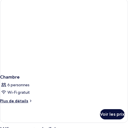
de
chambre
Chambre
Chambre
6 personnes
Wi-Fi gratuit
Plus
Plus de détails
de
détails
Voir les prix
sur
le
type