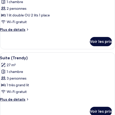
(Cozy
1 chambre
photos
Deluxe)
pour
2 personnes
ce
1 lit double OU 2 lits 1 place
type
Wi-Fi gratuit
de
Plus
Plus de détails
chambre :
de
Chambre
détails
Voir les prix
sur
Deluxe
le
(Trendy
type
Afficher
Une chambre d’hôtel équipée d’un lit, d
Deluxe)
8
de
Suite (Trendy)
toutes
chambre
27 m²
Chambre
les
Deluxe
1 chambre
photos
(Trendy
pour
3 personnes
Deluxe)
ce
1 très grand lit
type
Wi-Fi gratuit
de
Plus
Plus de détails
chambre :
de
Suite
détails
Voir les prix
sur
(Trendy)