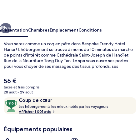
Trendy
Hotel
Hanoi
cédent
Suivant
91+
Présentation
Chambres
Emplacement
Conditions
Vous serez comme un coq en pâte dans Bespoke Trendy Hotel
Hanoi ! L'hébergement se trouve à moins de 10 minutes de marche
de points d'intérêt comme Cathédrale Saint-Joseph de Hanoï et
Rue de la Nourriture Tong Duy Tan. Le spa vous ouvre ses portes
pour vous choyer de ses massages des tissus profonds, ses
enveloppements corporels et ses soins du visage. Parmi les autres
petits avantages de cet hébergement figurent un hammam et un
Le
56 €
snack-bar/une épicerie fine. Les autres voyageurs adorent le
prix
taxes et frais compris
personnel attentionné et l'emplacement.
actuel
28 août - 29 août
Bar lounge
est
Avis
9,6
Coup de cœur
de
voyageurs
L
sur
Les hébergements les mieux notés par les voyageurs
56 €.
e
Afficher 1 001 avis
10,
s
Coup
de
Équipements populaires
h
cœur
é
b