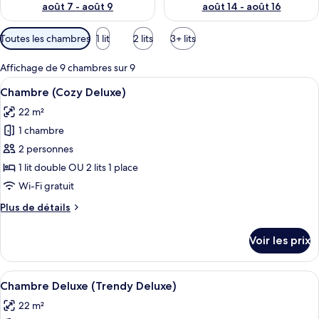
août 7 - août 9
août 14 - août 16
Filtres
Toutes les chambres
1 lit
2 lits
3+ lits
disponibles
pour
Affichage de 9 chambres sur 9
les
Afficher
Une chambre d’hôtel avec un grand lit,
7
Chambre (Cozy Deluxe)
chambres
toutes
22 m²
les
1 chambre
photos
pour
2 personnes
ce
1 lit double OU 2 lits 1 place
type
Wi-Fi gratuit
de
Plus
Plus de détails
chambre :
de
Chambre
détails
Voir les prix
sur
(Cozy
le
Deluxe)
type
Afficher
Une chambre d’hôtel avec un lit, un b
8
de
Chambre Deluxe (Trendy Deluxe)
toutes
chambre
22 m²
Chambre
les