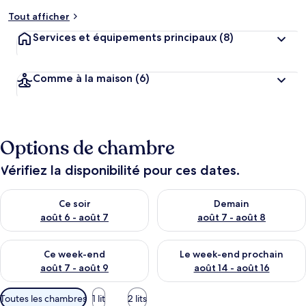
Tout afficher
Services et équipements principaux
(8)
Comme à la maison
(6)
Options de chambre
Vérifiez la disponibilité pour ces dates.
Vérifier la disponibilité pour ce soir août 6 - août 7
Vérifier la disponibilité pour 
Ce soir
Demain
août 6 - août 7
août 7 - août 8
Vérifier la disponibilité pour ce week-end août 7 - août 9
Vérifier la disponibilité pour 
Ce week-end
Le week-end prochain
août 7 - août 9
août 14 - août 16
Filtres
Toutes les chambres
1 lit
2 lits