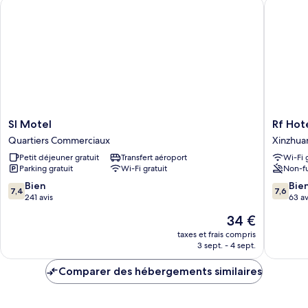
Sl Motel
Rf Hotel
Chambre
Quadruple
Familiale,
plusieurs
lits
Sl
Rf
Sl Motel
Rf Hot
Motel
Hotel
Quartiers Commerciaux
Xinzhua
Quartiers
-
Petit déjeuner gratuit
Transfert aéroport
Wi-Fi 
Commerciaux
Sanchu
Parking gratuit
Wi-Fi gratuit
Non-f
Xinzhua
7.4
7.6
Bien
Bie
7,4
7,6
sur
sur
241 avis
63 av
10,
10,
Le
34 €
Bien,
Bien,
nouveau
241 avis
63 avis
taxes et frais compris
prix
3 sept. - 4 sept.
est
de
Comparer des hébergements similaires
34 €