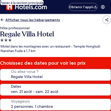
Passer à la section principale
Obtenir l’appli
Afficher tous les hébergements
Hôte professionnel
Regale Villa Hotel
Hébergement
3.0 étoiles
Motel dans les montagnes avec un restaurant - Temple Hongludi
Nanshan Fude à 1,7 km
Choisissez des dates pour voir les prix
Où allez-vous ?
Dates
Voyageurs