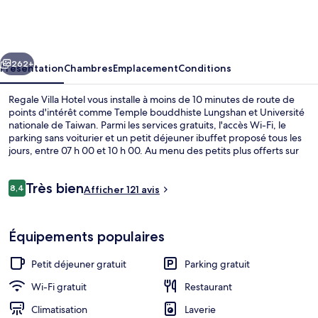
Villa
Hotel
cédent
Suivant
262+
Présentation
Chambres
Emplacement
Conditions
Regale Villa Hotel vous installe à moins de 10 minutes de route de
points d'intérêt comme Temple bouddhiste Lungshan et Université
nationale de Taiwan. Parmi les services gratuits, l'accès Wi-Fi, le
parking sans voiturier et un petit déjeuner ibuffet proposé tous les
jours, entre 07 h 00 et 10 h 00. Au menu des petits plus offerts sur
place, on trouve une terrasse et un jardin. Sympa non ?
Avis
Très bien
8,4
Afficher 121 avis
8,4 sur 10
voyageurs
Baignoire et douche séparées, baigno
Équipements populaires
Petit déjeuner gratuit
Parking gratuit
Wi-Fi gratuit
Restaurant
Climatisation
Laverie