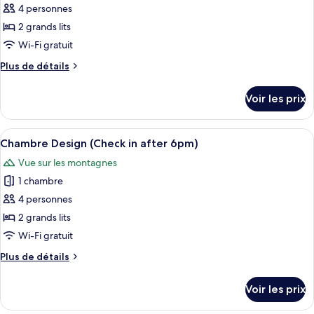
4 personnes
Singing
les
Loft
2 grands lits
photos
pour
Wi-Fi gratuit
ce
Plus
Plus de détails
type
de
détails
de
Voir les prix
sur
chambre :
le
Cattle
type
Afficher
Une chambre de style cabane en bois, 
15
Crops
de
Chambre Design (Check in after 6pm)
toutes
chambre
Vue sur les montagnes
Cattle
les
Crops
1 chambre
photos
pour
4 personnes
ce
2 grands lits
type
Wi-Fi gratuit
de
Plus
Plus de détails
chambre :
de
Chambre
détails
Voir les prix
sur
Design
le
(Check