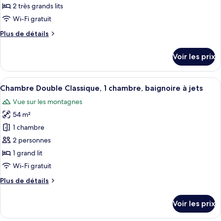
ce
chambres
2 très grands lits
type
Wi-Fi gratuit
de
Plus
Plus de détails
chambre :
de
Chalet
détails
Voir les prix
sur
Galerie,
le
1
type
Afficher
Une chambre d’hôtel avec un lit, un ca
chambre,
7
de
Chambre Double Classique, 1 chambre, baignoire à jets
toutes
terrasse
chambre
Vue sur les montagnes
Chalet
les
Galerie,
54 m²
photos
1
pour
1 chambre
chambre,
ce
terrasse
2 personnes
type
1 grand lit
de
Wi-Fi gratuit
chambre :
Plus
Plus de détails
Chambre
de
Double
détails
Voir les prix
Classique,
sur
le
1