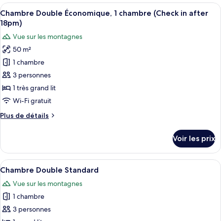
type
Afficher
Une chambre d’hôtel avec un lit, des 
chambre,
13
de
Chambre Double Économique, 1 chambre (Check in after
toutes
baignoire
chambre
18pm)
Chambre
les
à
Vue sur les montagnes
Double
photos
jets
Galerie,
50 m²
pour
1
1 chambre
ce
chambre,
baignoire
type
3 personnes
à
de
1 très grand lit
jets
chambre :
Wi-Fi gratuit
Chambre
Plus
Plus de détails
Double
de
Économique,
détails
Voir les prix
sur
1
le
chambre
type
Afficher
Une chambre d’hôtel avec un grand lit,
(Check
15
de
Chambre Double Standard
toutes
in
chambre
Vue sur les montagnes
Chambre
les
after
Double
1 chambre
photos
18pm)
Économique,
pour
3 personnes
1