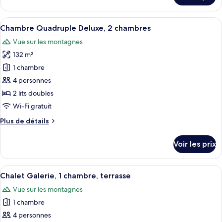
2
le
chambres,
type
Afficher
Une chambre spacieuse avec un lit à ba
baignoire
14
de
Chambre Quadruple Deluxe, 2 chambres
toutes
à
chambre
Vue sur les montagnes
Chambre
les
jets,
Quadruple
132 m²
photos
côté
Deluxe,
pour
1 chambre
montagne
2
ce
chambres,
4 personnes
baignoire
type
2 lits doubles
à
de
Wi-Fi gratuit
jets,
chambre :
côté
Plus
Plus de détails
Chambre
montagne
de
Quadruple
détails
Voir les prix
Deluxe,
sur
le
2
type
Afficher
Une pièce aménagée comme un chalet en
chambres
7
de
Chalet Galerie, 1 chambre, terrasse
toutes
chambre
Vue sur les montagnes
Chambre
les
Quadruple
1 chambre
photos
Deluxe,
pour
4 personnes
2