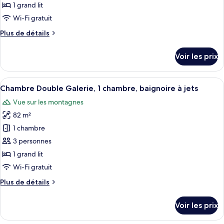
lit,
type
1 grand lit
véranda
de
Wi-Fi gratuit
chambre :
Plus
Plus de détails
Chambre
de
Double
détails
Voir les prix
Luxe,
sur
le
1
type
Afficher
Une chambre d’hôtel avec un grand lit
chambre,
7
de
Chambre Double Galerie, 1 chambre, baignoire à jets
toutes
piscine
chambre
Vue sur les montagnes
Chambre
les
privée
Double
82 m²
photos
Luxe,
pour
1 chambre
1
ce
chambre,
3 personnes
piscine
type
1 grand lit
privée
de
Wi-Fi gratuit
chambre :
Plus
Plus de détails
Chambre
de
Double
détails
Voir les prix
Galerie,
sur
le
1