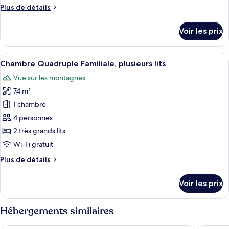
de
after
Plus
Plus de détails
chambre :
6pm)
de
Chambre
détails
Voir les prix
sur
Double
le
Standard
type
Afficher
Une chambre spacieuse avec un grand li
6
de
Chambre Quadruple Familiale, plusieurs lits
toutes
chambre
Vue sur les montagnes
Chambre
les
Double
74 m²
photos
Standard
pour
1 chambre
ce
4 personnes
type
2 très grands lits
de
Wi-Fi gratuit
chambre :
Plus
Plus de détails
Chambre
de
Quadruple
détails
Voir les prix
Familiale,
sur
le
plusieurs
type
Hébergements similaires
lits
de
chambre