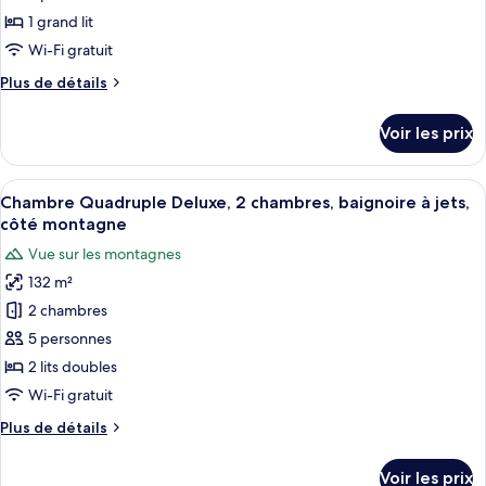
(Check
ce
in
1 grand lit
after
type
Wi-Fi gratuit
10pm)
de
Plus
Plus de détails
chambre :
de
Chambre
détails
Voir les prix
sur
Double
le
Deluxe
type
Afficher
Une chambre d’hôtel avec un grand lit
(Euro)
20
de
Chambre Quadruple Deluxe, 2 chambres, baignoire à jets,
toutes
chambre
côté montagne
Chambre
les
Vue sur les montagnes
Double
photos
Deluxe
132 m²
pour
(Euro)
2 chambres
ce
type
5 personnes
de
2 lits doubles
chambre :
Wi-Fi gratuit
Chambre
Plus
Plus de détails
Quadruple
de
Deluxe,
détails
Voir les prix
sur