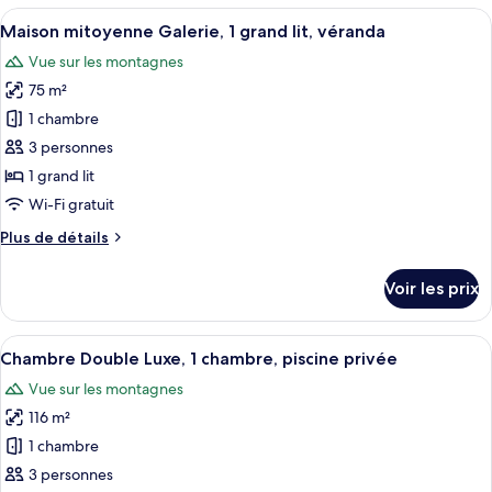
type
Afficher
Une chambre d’hôtel avec un plancher 
chambre,
7
de
Maison mitoyenne Galerie, 1 grand lit, véranda
toutes
baignoire
chambre
Vue sur les montagnes
Chambre
les
à
Double
75 m²
photos
jets
Classique,
pour
1 chambre
1
ce
chambre,
3 personnes
baignoire
type
1 grand lit
à
de
Wi-Fi gratuit
jets
chambre :
Plus
Plus de détails
Maison
de
mitoyenne
détails
Voir les prix
Galerie,
sur
le
1
type
Afficher
Chambre Double Luxe, 1 chambre, piscin
grand
6
de
Chambre Double Luxe, 1 chambre, piscine privée
toutes
lit,
chambre
Vue sur les montagnes
Maison
les
véranda
mitoyenne
116 m²
photos
Galerie,
pour
1 chambre
1
ce
grand
3 personnes