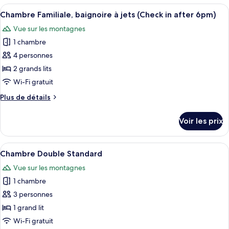
type
Afficher
Une chambre d’hôtel avec deux lits, u
in
6
de
Chambre Familiale, baignoire à jets (Check in after 6pm)
toutes
after
chambre
Vue sur les montagnes
Chambre
les
6pm)
Design
1 chambre
photos
(Check
pour
4 personnes
in
ce
after
2 grands lits
6pm)
type
Wi-Fi gratuit
de
Plus
Plus de détails
chambre :
de
Chambre
détails
Voir les prix
sur
Familiale,
le
baignoire
type
Afficher
Une chambre d’hôtel avec un grand lit,
à
22
de
Chambre Double Standard
toutes
jets
chambre
Vue sur les montagnes
Chambre
les
(Check
Familiale,
1 chambre
photos
in
baignoire
pour
3 personnes
after
à
ce
jets
6pm)
1 grand lit
(Check
type
Wi-Fi gratuit
in