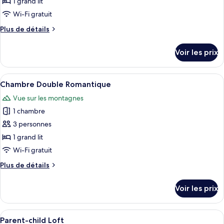
ce
chambre
1 grand lit
(Check
type
Wi-Fi gratuit
in
de
after
Plus
Plus de détails
chambre :
18pm)
de
Chambre
détails
Voir les prix
sur
Double
le
Standard
type
Afficher
Une chambre d’hôtel avec un grand lit
28
de
Chambre Double Romantique
toutes
chambre
Vue sur les montagnes
Chambre
les
Double
1 chambre
photos
Standard
pour
3 personnes
ce
1 grand lit
type
Wi-Fi gratuit
de
Plus
Plus de détails
chambre :
de
Chambre
détails
Voir les prix
sur
Double
le
Romantique
type
Afficher
Literie de qualité supérieure, couette 
8
de
Parent-child Loft