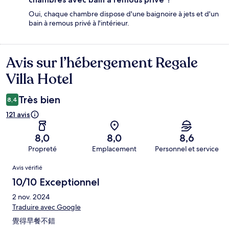
Oui, chaque chambre dispose d'une baignoire à jets et d'un
bain à remous privé à l'intérieur.
Avis sur l’hébergement Regale
Avis
Villa Hotel
Très bien
8,4
121 avis
8,0
8,0
8,6
Propreté
Emplacement
Personnel et service
Avis
Avis vérifié
10/10 Exceptionnel
2 nov. 2024
Traduire avec Google
覺得早餐不錯