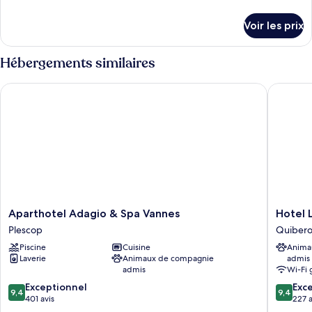
de
de
chambre :
détails
Voir les prix
sur
Studio,
le
2
type
Hébergements similaires
chambres
de
chambre
Aparthotel Adagio & Spa Vannes
Hotel La 
Studio,
2
chambres
Aparthotel
Hotel
Aparthotel Adagio & Spa Vannes
Hotel 
Adagio
La
Plescop
Quiber
&
Petite
Piscine
Cuisine
Anima
Spa
Sirène
Laverie
Animaux de compagnie
admis
Vannes
Quiber
admis
Wi-Fi 
Plescop
9.4
9.4
Exceptionnel
Exc
9,4
9,4
sur
sur
401 avis
227 a
10,
10,