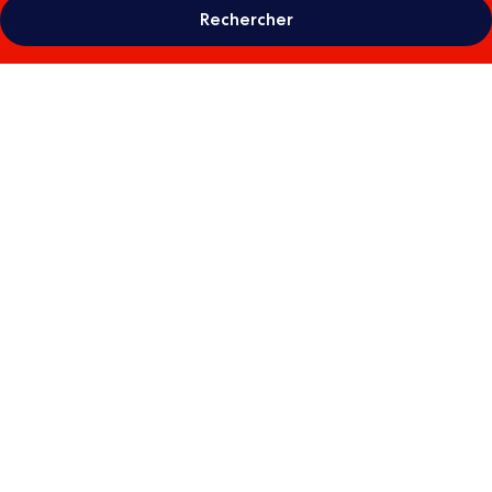
Rechercher
Galerie
photos
de
l’hébergement
Village
Club