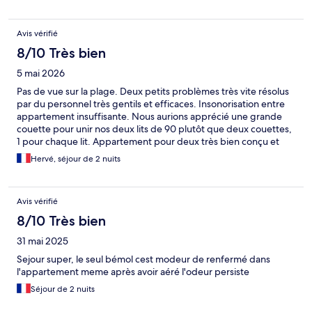
Avis vérifié
8/10 Très bien
5 mai 2026
Pas de vue sur la plage. Deux petits problèmes très vite résolus
par du personnel très gentils et efficaces. Insonorisation entre
appartement insuffisante. Nous aurions apprécié une grande
couette pour unir nos deux lits de 90 plutôt que deux couettes,
1 pour chaque lit. Appartement pour deux très bien conçu et
bien équipés. D'extérieur les logements sont en pierre et
Hervé, séjour de 2 nuits
couvertures ardoises, bien disposés de grands espaces très
propres Ambiance extérieure des pavillons très agréable
Avis vérifié
8/10 Très bien
31 mai 2025
Sejour super, le seul bémol cest modeur de renfermé dans
l'appartement meme après avoir aéré l'odeur persiste
Séjour de 2 nuits