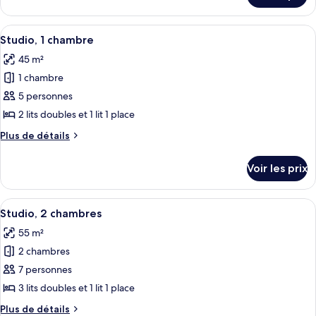
chambre :
le
Studio,
type
Afficher
Une chambre d’hôtel compacte avec deu
11
vue
de
Studio, 1 chambre
toutes
chambre
océan
45 m²
Studio,
les
vue
1 chambre
photos
océan
pour
5 personnes
ce
2 lits doubles et 1 lit 1 place
type
Plus
Plus de détails
de
de
chambre :
détails
Voir les prix
sur
Studio,
le
1
type
Afficher
Une chambre d’hôtel compacte avec deu
chambre
11
de
Studio, 2 chambres
toutes
chambre
55 m²
Studio,
les
1
2 chambres
photos
chambre
pour
7 personnes
ce
3 lits doubles et 1 lit 1 place
type
Plus
Plus de détails