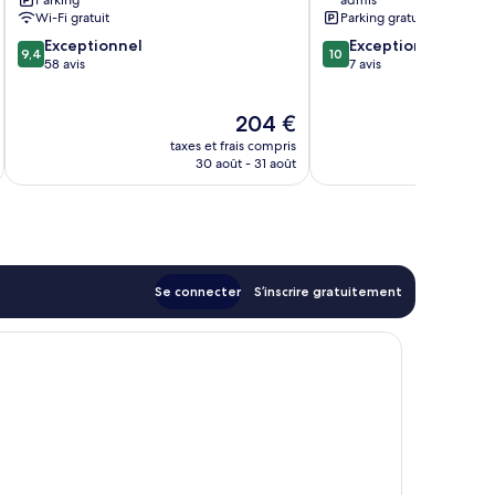
Parking
admis
Mer
Wi-Fi gratuit
Parking gratuit
9.4
10.0
Exceptionnel
Exceptionnel
9,4
10
sur
sur
58 avis
7 avis
10,
10,
Exceptionnel,
Exceptionnel,
Le
204 €
58 avis
7 avis
nouveau
taxes et frais compris
tax
prix
30 août - 31 août
est
de
204 €
Se connecter
S’inscrire gratuitement