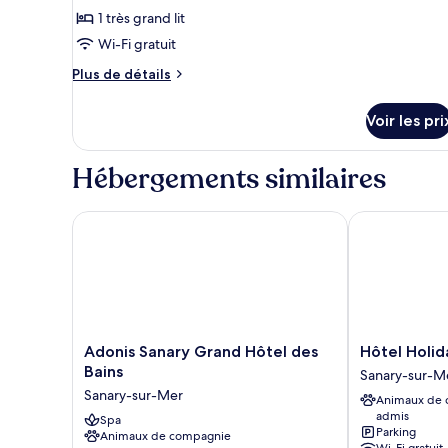
type
1 très grand lit
de
Wi-Fi gratuit
chambre :
Plus
Plus de détails
Chambre
de
Double
détails
Voir les pri
Deluxe,
sur
le
balcon,
type
Hébergements similaires
vue
de
ville
chambre
Chambre
Adonis Sanary Grand Hôtel des Bains
Hôtel Holida
Double
Deluxe,
balcon,
vue
ville
Adonis
Hôtel
Adonis Sanary Grand Hôtel des
Hôtel Holi
Sanary
Holidays
Bains
Sanary-sur-M
Grand
&
Sanary-sur-Mer
Animaux de
Hôtel
Work
admis
des
Spa
Sanary-
Parking
Animaux de compagnie
Bains
sur-