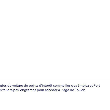
Chambre Doub
nutes de voiture de points d'intérêt comme Iles des Embiez et Port
ous faudra pas longtemps pour accéder à Plage de Toulon.
Chambre Doub