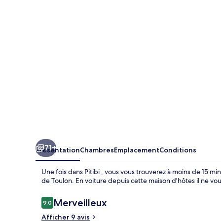
71+
Présentation
Chambres
Emplacement
Conditions
Une fois dans Pitibi , vous vous trouverez à moins de 15 mi
de Toulon. En voiture depuis cette maison d'hôtes il ne v
Avis
Merveilleux
9,0
9,0 sur 10
voyageurs
Afficher 9 avis