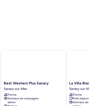
Best Western Plus Sanary
La Villa Blanche
Best
La
Best Western Plus Sanary
La Villa Blanche
Western
Villa
Sanary-sur-Mer
Sanary-sur-Mer
Plus
Blanche
Piscine
Piscine
Sanary
Sanary-
Animaux de compagnie
Petit déjeuner gratuit
Sanary-
sur-
admis
Animaux de compagnie
sur-
Mer