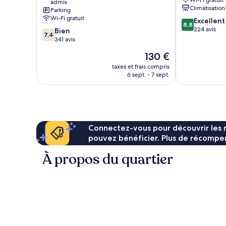
Wi-Fi gratuit
admis
Sanary-
Mer
Climatisation
Parking
sur-
Wi-Fi gratuit
8.8
Excellent
Mer
8,8
sur
224 avis
7.4
Bien
7,4
10,
sur
341 avis
Excellent,
10,
Le
130 €
224 avis
Bien,
nouveau
341 avis
taxes et frais compris
prix
6 sept. - 7 sept.
est
de
130 €
Connectez-vous pour découvrir les 
pouvez bénéficier. Plus de récompen
À propos du quartier