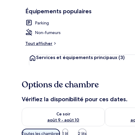
Équipements populaires
Plage à proxi
Parking
Non-fumeurs
Tout afficher
Services et équipements principaux
(3)
Options de chambre
Vérifiez la disponibilité pour ces dates.
Vérifier la disponibilité pour ce soir août 9 - août 10
Vérifier la di
Ce soir
août 9 - août 10
ao
Filtres
Toutes les chambres
1 lit
2 lits