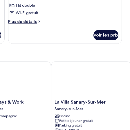
type
1 lit double
de
Wi-Fi gratuit
chambre :
Plus
Plus de détails
Chambre
de
Double
détails
x
Voir les prix
Confort,
sur
le
balcon,
type
vue
de
ville
chambre
Chambre
ys & Work
La Villa Sanary-Sur-Mer
Double
Confort,
balcon,
vue
ville
La
days & Work
La Villa Sanary-Sur-Mer
Villa
er
Sanary-sur-Mer
Sanary-
 compagnie
Piscine
Sur-
Petit déjeuner gratuit
Mer
Parking gratuit
Sanary-