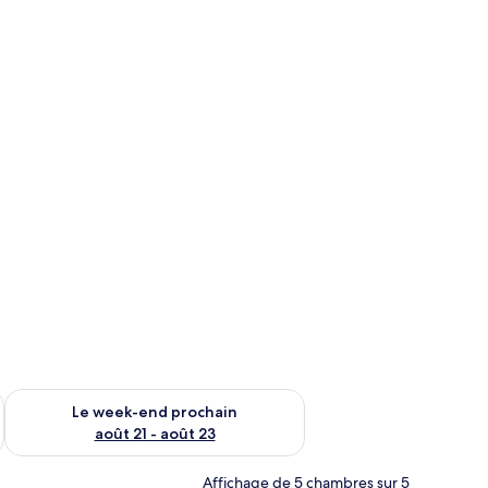
-end août 14 - août 16
Vérifier la disponibilité pour le week-end prochain août 21 - 
Le week-end prochain
août 21 - août 23
Affichage de 5 chambres sur 5