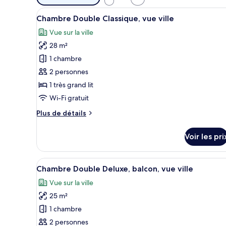
disponibles
Afficher
Un lit bien fait, recouvert d’u
pour
16
Chambre Double Classique, vue ville
toutes
les
Vue sur la ville
les
chambres
28 m²
photos
pour
1 chambre
ce
2 personnes
type
1 très grand lit
de
Wi-Fi gratuit
chambre :
Plus
Plus de détails
Chambre
de
Double
détails
Voir les pri
Classique,
sur
le
vue
type
Afficher
Une chambre à coucher avec un 
ville
10
de
Chambre Double Deluxe, balcon, vue ville
toutes
chambre
Vue sur la ville
Chambre
les
Double
25 m²
photos
Classique,
pour
1 chambre
vue
ce
ville
2 personnes