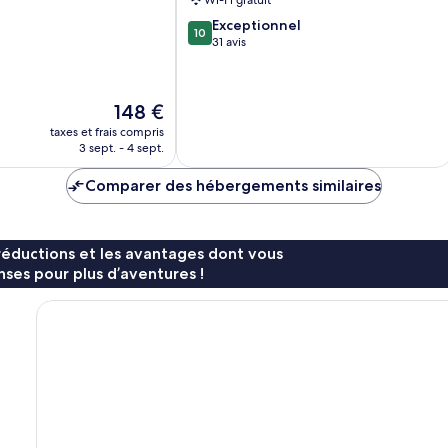
Wi-Fi gratuit
sur-
10.0
Exceptionnel
Mer
10
sur
31 avis
10,
Exceptionnel,
31 avis
Le
148 €
nouveau
taxes et frais compris
prix
3 sept. - 4 sept.
est
de
Comparer des hébergements similaires
148 €
réductions et les avantages dont vous
ses pour plus d’aventures !