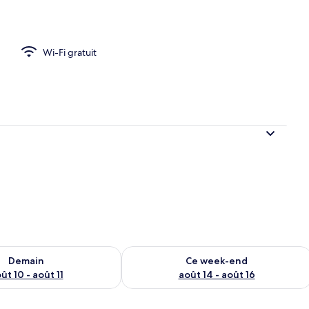
mité
Wi-Fi gratuit
sponibilité pour demain août 10 - août 11
Vérifier la disponibilité pour ce week
Demain
Ce week-end
ût 10 - août 11
août 14 - août 16