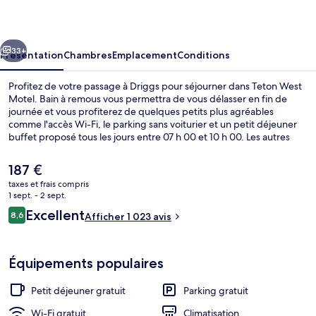
Motel
cédent
Suivant
33+
Présentation
Chambres
Emplacement
Conditions
Profitez de votre passage à Driggs pour séjourner dans Teton West
Motel. Bain à remous vous permettra de vous délasser en fin de
journée et vous profiterez de quelques petits plus agréables
comme l'accès Wi-Fi, le parking sans voiturier et un petit déjeuner
buffet proposé tous les jours entre 07 h 00 et 10 h 00. Les autres
voyageurs sont séduits par le personnel attentionné et le petit
déjeuner.
Le
187 €
prix
taxes et frais compris
actuel
1 sept. - 2 sept.
Coin salon dans le hall
est
Avis
Excellent
8,6
Afficher 1 023 avis
de
8,6 sur 10
voyageurs
187 €.
Équipements populaires
Petit déjeuner gratuit
Parking gratuit
Wi-Fi gratuit
Climatisation