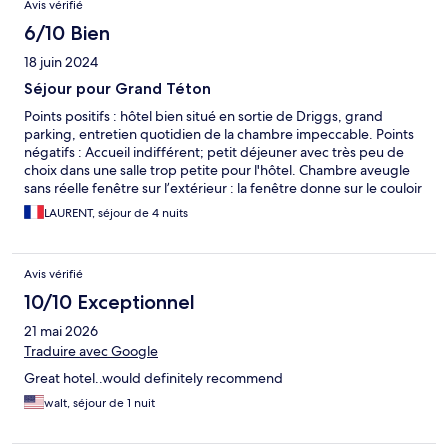
Avis vérifié
6/10 Bien
18 juin 2024
Séjour pour Grand Téton
Points positifs : hôtel bien situé en sortie de Driggs, grand
parking, entretien quotidien de la chambre impeccable. Points
négatifs : Accueil indifférent; petit déjeuner avec très peu de
choix dans une salle trop petite pour l'hôtel. Chambre aveugle
sans réelle fenêtre sur l’extérieur : la fenêtre donne sur le couloir
et juste une petite lucarne dans la salle de bain donne à l’arrière
LAURENT, séjour de 4 nuits
de l’hotel. Hygiène : Attention à l’évacuation de l’eau dans la
baignoire qui ne s’effectue pas correctement.
Avis vérifié
10/10 Exceptionnel
21 mai 2026
Traduire avec Google
Great hotel..would definitely recommend
walt, séjour de 1 nuit