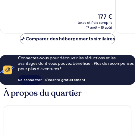
10,
Excellent,
1 019 avi
1 006 avis
Le
177 €
nouveau
taxes et frais compris
prix
17 août - 18 août
est
de
Comparer des hébergements similaires
177 €
Connectez-vous pour découvrir les réductions et les
avantages dont vous pouvez bénéficier. Plus de récompenses
pour plus d’aventures !
Se connecter
S’inscrire gratuitement
À propos du quartier