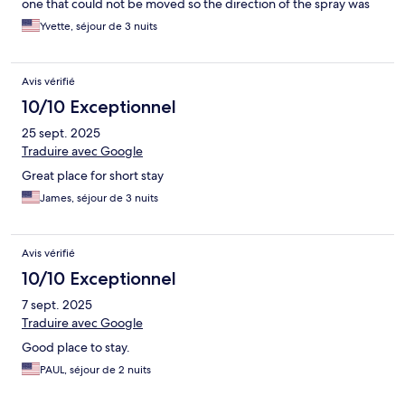
one that could not be moved so the direction of the spray was
not to my liking. Other than that, everything was great!
Yvette, séjour de 3 nuits
Avis vérifié
10/10 Exceptionnel
25 sept. 2025
Traduire avec Google
Great place for short stay
James, séjour de 3 nuits
Avis vérifié
10/10 Exceptionnel
7 sept. 2025
Traduire avec Google
Good place to stay.
PAUL, séjour de 2 nuits