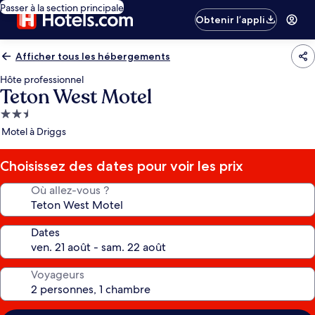
Passer à la section principale
Obtenir l’appli
Afficher tous les hébergements
Hôte professionnel
Teton West Motel
Hébergement
2.5 étoiles
Motel à Driggs
Choisissez des dates pour voir les prix
Où allez-vous ?
Dates
Voyageurs