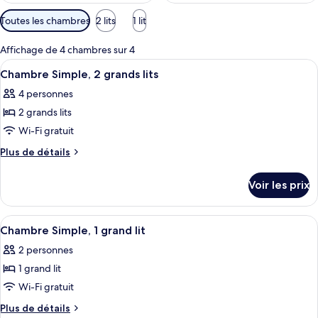
Filtres
Toutes les chambres
2 lits
1 lit
disponibles
pour
Affichage de 4 chambres sur 4
les
Afficher
Une chambre d’hôtel avec un bureau en 
5
Chambre Simple, 2 grands lits
chambres
toutes
4 personnes
les
2 grands lits
photos
pour
Wi-Fi gratuit
ce
Plus
Plus de détails
type
de
détails
de
Voir les prix
sur
chambre :
le
Chambre
type
Afficher
Une chambre d’hôtel comprenant un lit
4
Simple,
de
Chambre Simple, 1 grand lit
toutes
chambre
2
2 personnes
Chambre
les
grands
Simple,
1 grand lit
photos
lits
2
pour
Wi-Fi gratuit
grands
ce
lits
Plus
Plus de détails