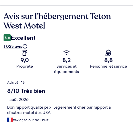
Avis sur l’hébergement Teton
Avis
West Motel
Excellent
8,6
1 023 avis
9,0
8,2
8,8
Propreté
Services et
Personnel et service
équipements
Avis
Avis vérifié
8/10 Très bien
1 août 2026
Bon rapport qualité prix! Légèrement cher par rapport à
d’autres motel des USA
xavier, séjour de 1 nuit