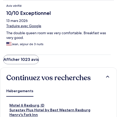
Avis vérifié
10/10 Exceptionnel
13 mars 2026
Traduire avec Google
The double queen room was very comfortable. Breakfast was
very good.
Jean, séjour de 3 nuits
Afficher 1023 avis
Continuez vos recherches
Hébergements
L
Motel 6 Rexburg, ID
i
L
Surestay Plus Hotel by Best Western Rexburg
e
i
L
Henry's Fork Inn