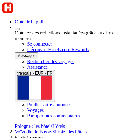
Obtenir l’appli
Obtenez des réductions instantanées grâce aux Prix
membres
Se connecter
Découvrir Hotels.com Rewards
Messages
Rechercher des voyages
Assistance
français · EUR · FR
Publier votre annonce
Voyages
Partager mes commentaires
Pologne : les hôtels
Hôtels
Voïvodie de Basse-Silésie : les hôtels
Hôtels à Karpacz