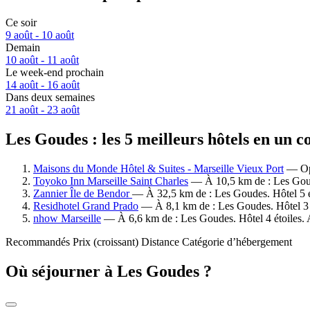
Ce soir
9 août - 10 août
Demain
10 août - 11 août
Le week-end prochain
14 août - 16 août
Dans deux semaines
21 août - 23 août
Les Goudes : les 5 meilleurs hôtels en un c
Maisons du Monde Hôtel & Suites - Marseille Vieux Port
— Opé
Toyoko Inn Marseille Saint Charles
— À 10,5 km de : Les Goude
Zannier Île de Bendor
— À 32,5 km de : Les Goudes. Hôtel 5 é
Residhotel Grand Prado
— À 8,1 km de : Les Goudes. Hôtel 3 é
nhow Marseille
— À 6,6 km de : Les Goudes. Hôtel 4 étoiles. 
Recommandés
Prix (croissant)
Distance
Catégorie d’hébergement
Où séjourner à Les Goudes ?