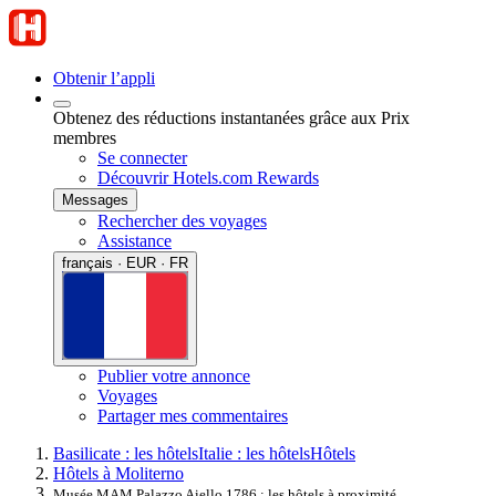
Obtenir l’appli
Obtenez des réductions instantanées grâce aux Prix
membres
Se connecter
Découvrir Hotels.com Rewards
Messages
Rechercher des voyages
Assistance
français · EUR · FR
Publier votre annonce
Voyages
Partager mes commentaires
Basilicate : les hôtels
Italie : les hôtels
Hôtels
Hôtels à Moliterno
Musée MAM Palazzo Aiello 1786 : les hôtels à proximité