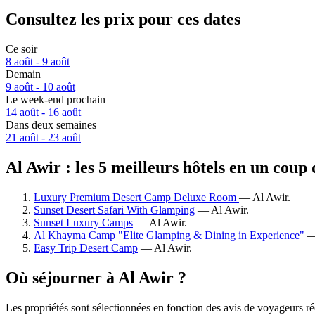
Consultez les prix pour ces dates
Ce soir
8 août - 9 août
Demain
9 août - 10 août
Le week-end prochain
14 août - 16 août
Dans deux semaines
21 août - 23 août
Al Awir : les 5 meilleurs hôtels en un coup 
Luxury Premium Desert Camp Deluxe Room
— Al Awir.
Sunset Desert Safari With Glamping
— Al Awir.
Sunset Luxury Camps
— Al Awir.
Al Khayma Camp "Elite Glamping & Dining in Experience"
— 
Easy Trip Desert Camp
— Al Awir.
Où séjourner à Al Awir ?
Les propriétés sont sélectionnées en fonction des avis de voyageurs ré